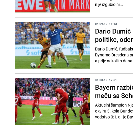
nije izgubio ni...
04.09.19. 11:13
Dario Dumić 
politike, od
Dario Dumić, fudbalsk
Dynamo Dresdena preš
a prije nekoliko dana 
31.08.19. 17:51
Bayern razbi
meču sa Sch
Aktuelni šampion Nj
okviru 3. kola Bundes
vodstvo 0:1, ali je Bay