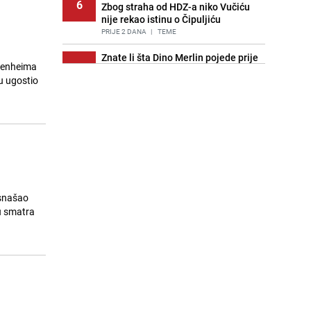
6
Zbog straha od HDZ-a niko Vučiću
nije rekao istinu o Čipuljiću
PRIJE 2 DANA
|
TEME
Znate li šta Dino Merlin pojede prije
ffenheima
7
izlaska na scenu? Njegov ritual
u ugostio
iznenadio mnoge
PRIJE 2 DANA
|
SHOWBIZ
Stručnjaci upozoravaju: Izrael ulaže
8
milione kako bi utjecao na
odgovore ChatGPT-a o Gazi
PRIJE OKO 22H
|
SVIJET
Meteorolog FHMZ-a najavio kišu i
9
pad temperatura: "Jedno od
 snašao
najsvježijih ljeta posljednjih
u smatra
godina"
PRIJE OKO 7H
|
BOSNA I HERCEGOVINA
Pijana sjela za volan: Osiguranje
10
odbilo isplatu štete na vozilu koje je
slupala Anja Ljubojević
PRIJE 2 DANA
|
BOSNA I HERCEGOVINA