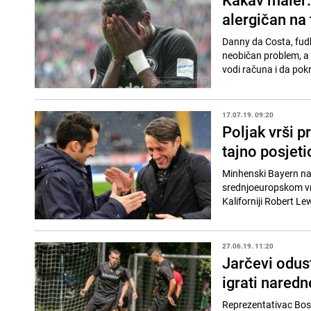
alergičan na 
Danny da Costa, fudb
neobičan problem, a 
vodi računa i da pokr
17.07.19. 09:20
Poljak vrši p
tajno posjeti
Minhenski Bayern na
srednjoeuropskom vre
Kaliforniji Robert Le
27.06.19. 11:20
Jarčevi odust
igrati nared
Reprezentativac Bosne