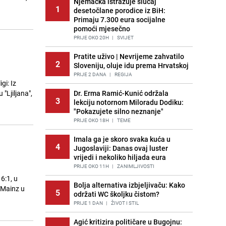
Njemačka istražuje slučaj
1
desetočlane porodice iz BiH:
Primaju 7.300 eura socijalne
pomoći mjesečno
PRIJE OKO 20H
|
SVIJET
Pratite uživo | Nevrijeme zahvatilo
2
Sloveniju, oluje idu prema Hrvatskoj
PRIJE 2 DANA
|
REGIJA
gi: Iz
"Ljiljana",
Dr. Erma Ramić-Kunić održala
3
lekciju notornom Miloradu Dodiku:
"Pokazujete silno neznanje"
PRIJE OKO 18H
|
TEME
Imala ga je skoro svaka kuća u
u
4
Jugoslaviji: Danas ovaj luster
vrijedi i nekoliko hiljada eura
PRIJE OKO 11H
|
ZANIMLJIVOSTI
6:1, u
Bolja alternativa izbjeljivaču: Kako
e Mainz u
5
održati WC školjku čistom?
PRIJE 1 DAN
|
ŽIVOT I STIL
Agić kritizira političare u Bugojnu: