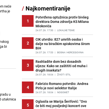
Nastavak provokacija: MUP RS
rom neće
/
Najkomentiranije
11
oduzeo zastavu s ljiljanima i
rtha je
sankcionisao vozača iz Bosanskog
Novog
Potvrđena optužnica protiv bivšeg
1
direktora Doma zdravlja KS Milana
PRIJE 2 DANA
|
BOSNA I HERCEGOVINA
Miokovića
Kao iz slastičarne: Rolada od
24.07.26. 17:50
|
LOKALNE TEME
d
12
čokolade i kokosa bez pečenja,
jednostavan desert bez imalo muke
CIK utvrdio: 827 umrlih osoba i
anskog
2
dalje na biračkim spiskovima širom
PRIJE 2 DANA
|
RECEPTI
ga bi
BiH
Tajna savršenog makedonskog
24.07.26. 17:53
|
BOSNA I HERCEGOVINA
13
ajvara: Stari recept za kremast i
bogat okus
Rashladite dom bez dosadnih
3
uljeza: Kako se zaštititi od muha i
PRIJE 2 DANA
|
RECEPTI
drugih insekata?
Tuga potresla grad na Uni:
24.07.26. 18:04
|
ŽIVOT I STIL
14
Preminula Lejla Muhić (39),
sugrađani u nevjerici
Fabrizio Romano potvrdio: Andrea
4
Pirlo je novi selektor Italije
PRIJE 2 DANA
|
BOSNA I HERCEGOVINA
24.07.26. 18:04
|
NOGOMET
gradu u
Borba trajala satima: Pogledajte
55 utakmica
15
'grdosiju' od skoro tri metra koju su
Oglasila se Marija Šerifović: "Ovo
5
braća izvukla iz mora
će biti moj posljednji koncert ove