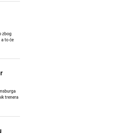
o zbog
 a to će
r
ensburga
ik trenera
u