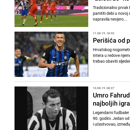
Tradicionalno prvak 
pamtiti debi u novoj 
napravila nevjero...
11.08.19. 18:42
Perišića od p
Hrvatskog nogometno
Intera u redove njem
trebao obaviti sljede
10.08.19. 08:27
Umro Fahrudin
najboljih igr
Legendarni fudbaler 
90. godini. Jedan od 
i učestvovao, između 