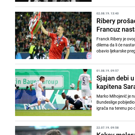
02.08.19. 13:40
Ribery proša
Francuz nasta
Franck Ribery je ovo
dilema da li će nastav
obavio ljekarske preg
01.08.19. 09:57
Sjajan debi u
kapitena Sar
Marko Mihojević je n
Bundeslige pobijedio 
igrača na terenu po o
22.07.19. 09:58
Kakav maler: