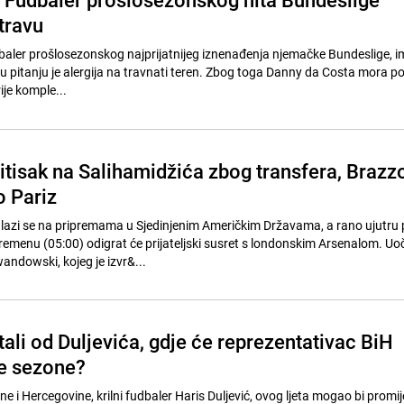
travu
aler prošlosezonskog najprijatnijeg iznenađenja njemačke Bundeslige, i
u pitanju je alergija na travnati teren. Zbog toga Danny da Costa mora 
ije komple...
ritisak na Salihamidžića zbog transfera, Brazz
o Pariz
lazi se na pripremama u Sjedinjenim Američkim Državama, a rano ujutru 
menu (05:00) odigrat će prijateljski susret s londonskim Arsenalom. Uoč
wandowski, kojeg je izvr&...
ali od Duljevića, gdje će reprezentativac BiH
ne sezone?
 i Hercegovine, krilni fudbaler Haris Duljević, ovog ljeta mogao bi promije