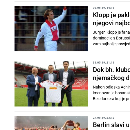
03.06.19. 14:15
Klopp je pakl
njegovi najbo
Jurgen Klopp je fana
dominacije s Borussi
vam najbolje posvjed
31.05.19. 21:11
Dok bh. klubo
njemačkog d
Nakon odlaska Achim
imenovan je bosansk
Beierlorzera koji je p
27.05.19. 23:12
Berlin slavi 