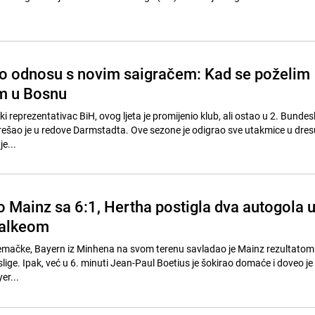
o odnosu s novim saigračem: Kad se poželim
em u Bosnu
i reprezentativac BiH, ovog ljeta je promijenio klub, ali ostao u 2. Bundesli
ao je u redove Darmstadta. Ove sezone je odigrao sve utakmice u dresu 
je...
o Mainz sa 6:1, Hertha postigla dva autogola 
alkeom
emačke, Bayern iz Minhena na svom terenu savladao je Mainz rezultatom 
lige. Ipak, već u 6. minuti Jean-Paul Boetius je šokirao domaće i doveo j
er...