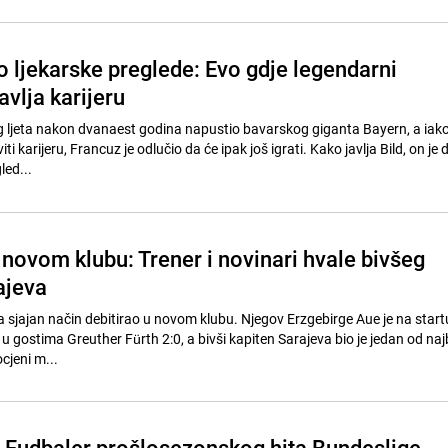
o ljekarske preglede: Evo gdje legendarni
vlja karijeru
g ljeta nakon dvanaest godina napustio bavarskog giganta Bayern, a iako 
iti karijeru, Francuz je odlučio da će ipak još igrati. Kako javlja Bild, on je
led...
 novom klubu: Trener i novinari hvale bivšeg
ajeva
a sjajan način debitirao u novom klubu. Njegov Erzgebirge Aue je na start
u gostima Greuther Fürth 2:0, a bivši kapiten Sarajeva bio je jedan od najb
cjeni m...
 Fudbaler prošlosezonskog hita Bundeslige