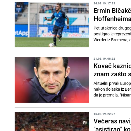
24.08.19. 17:33
Ermin Bičakči
Hoffenheim
Pet utakmica drugog
postigao je reprezen
Werder iz Bremena, a 
21.08.19. 08:52
Kovač kaznio
znam zašto s
Aktuelni prvak Europ
nakon dolaska iz Be
da je premala. "Nisa
16.08.19. 22:27
Večeras navi
"asistirao" k