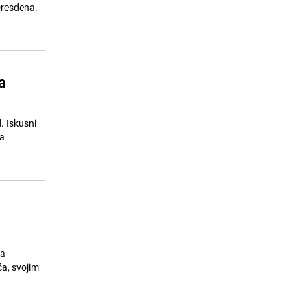
Dresdena.
a
. Iskusni
ka
na
a, svojim