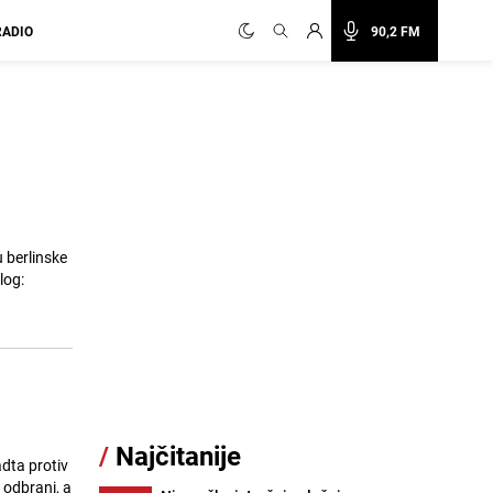
RADIO
90,2 FM
 berlinske
log:
/
Najčitanije
dta protiv