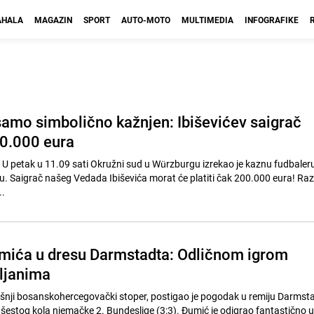
HALA
MAGAZIN
SPORT
AUTO-MOTO
MULTIMEDIA
INFOGRAFIKE
 samo simbolično kažnjen: Ibiševićev saigrač
0.000 eura
: U petak u 11.09 sati Okružni sud u Würzburgu izrekao je kaznu fudbaleru
. Saigrač našeg Vedada Ibiševića morat će platiti čak 200.000 eura! Raz
..
mića u dresu Darmstadta: Odličnom igrom
iljanima
šnji bosanskohercegovački stoper, postigao je pogodak u remiju Darmsta
emačke 2. Bundeslige (3:3). Đumić je odigrao fantastično u odbrani, a