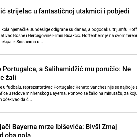
ć strijelac u fantastičnoj utakmici i pobjedi
a
 kola njemačke Bundeslige odigrane su danas, a pogodak u trijumfu Ho
tativac Bosne i Hercegovine Ermin Bičakčić. Hoffenheim je na svom teren
ekipa iz Sinsheima u...
 Portugalca, a Salihamidžić mu poručio: Ne
e žali
e u fudbalu, reprezentativac Portugalac Renato Sanches nije se najbolje
nfice u redove minhenskog Bayerna. Ponovo se žalio na minutažu, za koj
m očekivao da ć...
jači Bayerna mrze Ibiševića: Bivši Zmaj
od oba gola