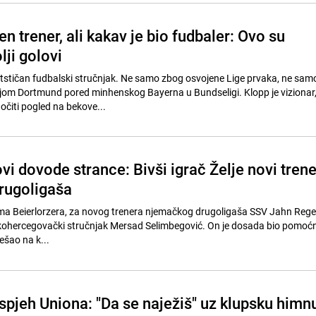
en trener, ali kakav je bio fudbaler: Ovo su
lji golovi
tstičan fudbalski stručnjak. Ne samo zbog osvojene Lige prvaka, ne sam
jom Dortmund pored minhenskog Bayerna u Bundseligi. Klopp je vizionar,
očiti pogled na bekove...
vi dovode strance: Bivši igrač Želje novi trene
rugoligaša
a Beierlorzera, za novog trenera njemačkog drugoligaša SSV Jahn Reg
ohercegovački stručnjak Mersad Selimbegović. On je dosada bio pomoćn
rešao na k...
uspjeh Uniona: "Da se naježiš" uz klupsku himn