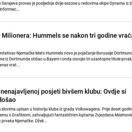
en Sarajeva proveo je posljednje dvije sezone u redovima ekipe Dynama iz 
informac...
r Milionera: Hummels se nakon tri godine vrać
entativac Njemačke Mats Hummels novo je pojačanje Borussije Dortmund
odine iz Dortmunda otišao u Bayern i onda osvojio tri uzastopne titule prva
anas vrat...
nenajavljenoj posjeti bivšem klubu: Ovdje si
odošao
m slovima upisan u historiju kluba iz grada Volkswagena. Prije deset godi
emu s Grafiteom, zahvaljujući fantastičnim loptama Zvjezdana Misimović
u prvaka Njemačke. Džek...