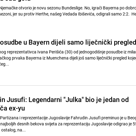
Njemačke otvorio je novu sezonu Bundeslige. No, igrači Bayerna po dob
sezoni, jer su protiv Herthe, našeg Vedada Ibiševića, odigrali samo 2:2. He
osudbe u Bayern dijeli samo liječnički pregle
g reprezentativca Ivana Perišića (30) od jednogodišnje posudbe iz mil
ačkog prvaka Bayerna iz Muenchena dijeli još samo liječnički pregled koje
ćeg...
 Jusufi: Legendarni "Julka" bio je jedan od
ača ex-yu
Partizana i reprezentacije Jugoslavije Fahrudin Jusufi preminuo je u Beo
najboljih desnih bekova svijeta za reprezentaciju Jugoslavije odigrao je 
ostalog, na...