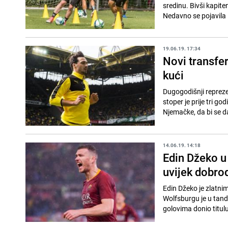
sredinu. Bivši kapit
Nedavno se pojavila 
19.06.19. 17:34
Novi transfe
kući
Dugogodišnji reprez
stoper je prije tri g
Njemačke, da bi se d
14.06.19. 14:18
Edin Džeko u 
uvijek dobr
Edin Džeko je zlatni
Wolfsburgu je u tand
golovima donio titul