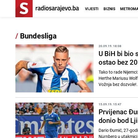
VIJESTI
BIZNIS
METROMA
/
Bundesliga
20.09.19. 18:08
U BiH bi bio
ostao bez 20
Tako to rade Nijemci
Herthe Mariusu Wolfu
Vožnja bez dozvole!.
15.09.19. 15:47
Prvijenac Đu
donio bod Lj
Dario Đumić, 27-godi
Nürnberg u utakmici šestog kola nj