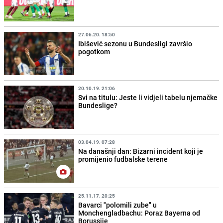
27.06.20. 18:50
Ibišević sezonu u Bundesligi završio
pogotkom
20.10.19. 21:06
Svi na titulu: Jeste li vidjeli tabelu njemačke
Bundeslige?
03.04.19. 07:28
Na današnji dan: Bizarni incident koji je
promijenio fudbalske terene
25.11.17. 20:25
Bavarci "polomili zube" u
Monchengladbachu: Poraz Bayerna od
Borussije