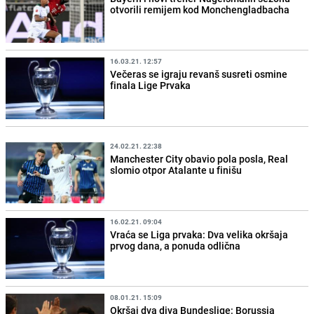
otvorili remijem kod Monchengladbacha
16.03.21. 12:57
Večeras se igraju revanš susreti osmine
finala Lige Prvaka
24.02.21. 22:38
Manchester City obavio pola posla, Real
slomio otpor Atalante u finišu
16.02.21. 09:04
Vraća se Liga prvaka: Dva velika okršaja
prvog dana, a ponuda odlična
08.01.21. 15:09
Okršaj dva diva Bundeslige: Borussia