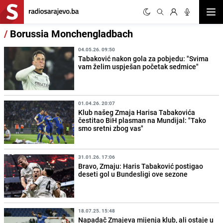
Otvor
/
Borussia Monchengladbach
04.05.26. 09:50
Tabaković nakon gola za pobjedu: "Svima
vam želim uspješan početak sedmice"
01.04.26. 20:07
Klub našeg Zmaja Harisa Tabakovića
čestitao BiH plasman na Mundijal: "Tako
smo sretni zbog vas"
31.01.26. 17:06
Bravo, Zmaju: Haris Tabaković postigao
deseti gol u Bundesligi ove sezone
18.07.25. 15:48
Napadač Zmajeva mijenja klub, ali ostaje u