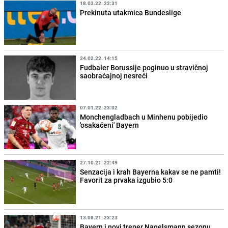
18.03.22. 22:31
Prekinuta utakmica Bundeslige
24.02.22. 14:15
Fudbaler Borussije poginuo u stravičnoj
saobraćajnoj nesreći
07.01.22. 23:02
Monchengladbach u Minhenu pobijedio
'osakaćeni' Bayern
27.10.21. 22:49
Senzacija i krah Bayerna kakav se ne pamti!
Favorit za prvaka izgubio 5:0
13.08.21. 23:23
Bayern i novi trener Nagelsmann sezonu