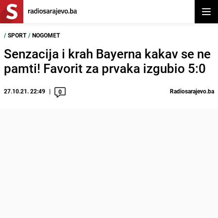
Otvor
/
SPORT
/
NOGOMET
Senzacija i krah Bayerna kakav se ne
pamti! Favorit za prvaka izgubio 5:0
27.10.21. 22:49
Radiosarajevo.ba
0