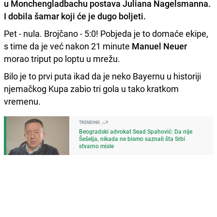
u Monchengladbachu
postava
Juliana Nagelsmanna
.
I
dobila šamar
koji će je dugo boljeti.
Pet - nula. Brojčano - 5:0! Pobjeda je to domaće ekipe,
s time da je već nakon 21 minute
Manuel Neuer
morao triput po loptu u mrežu.
Bilo je to prvi puta ikad da je neko Bayernu u historiji
njemačkog Kupa zabio tri gola u tako kratkom
vremenu.
TRENDING
Beogradski advokat Sead Spahović: Da nije
Šešelja, nikada ne bismo saznali šta Srbi
stvarno misle