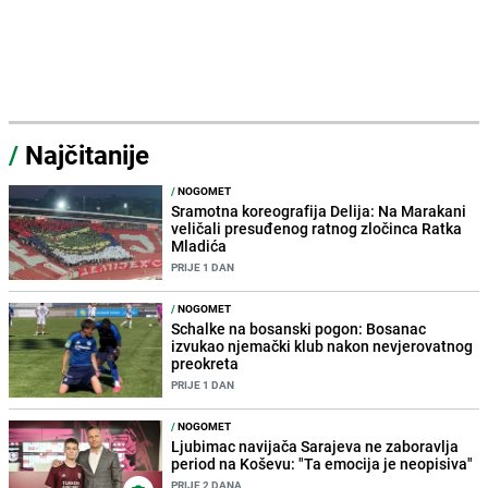
/
Najčitanije
/
NOGOMET
Sramotna koreografija Delija: Na Marakani
veličali presuđenog ratnog zločinca Ratka
Mladića
PRIJE 1 DAN
/
NOGOMET
Schalke na bosanski pogon: Bosanac
izvukao njemački klub nakon nevjerovatnog
preokreta
PRIJE 1 DAN
/
NOGOMET
Ljubimac navijača Sarajeva ne zaboravlja
period na Koševu: "Ta emocija je neopisiva"
PRIJE 2 DANA