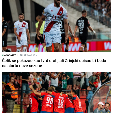
/
NOGOMET
I
PRIJE OKO 12H
Čelik se pokazao kao tvrd orah, ali Zrinjski upisao tri boda
na startu nove sezone