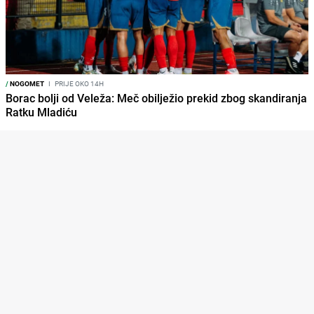
/
NOGOMET
I
PRIJE OKO 14H
Borac bolji od Veleža: Meč obilježio prekid zbog skandiranja
Ratku Mladiću