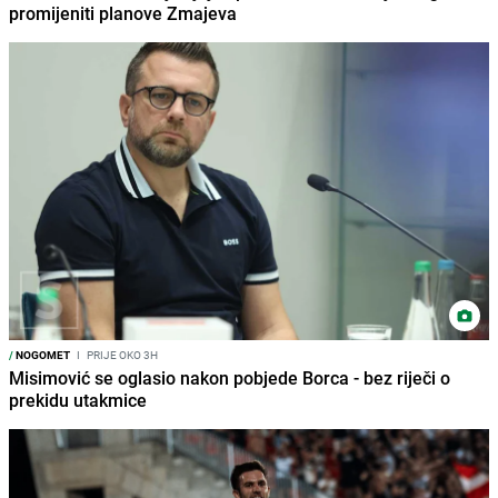
promijeniti planove Zmajeva
/
NOGOMET
I
PRIJE OKO 3H
Misimović se oglasio nakon pobjede Borca - bez riječi o
prekidu utakmice