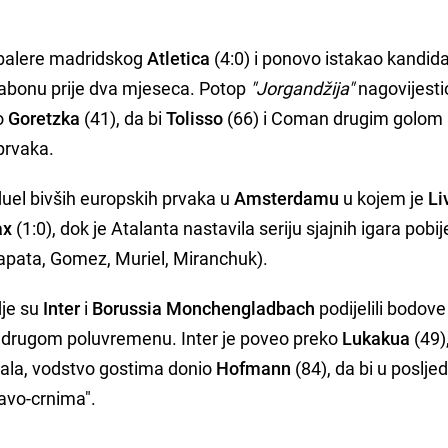
dbalere madridskog
Atletica
(4:0) i ponovo istakao kandid
sabonu prije dva mjeseca. Potop
"Jorgandžija"
nagovijesti
o
Goretzka
(41), da bi
Tolisso
(66) i Coman drugim golom 
prvaka.
 duel bivših europskih prvaka u
Amsterdamu
u kojem je
Li
ax
(1:0), dok je Atalanta nastavila seriju sjajnih igara pobij
apata, Gomez, Muriel, Miranchuk).
dje su
Inter
i
Borussia Monchengladbach
podijelili bodove
 drugom poluvremenu. Inter je poveo preko
Lukakua
(49)
nala, vodstvo gostima donio
Hofmann
(84), da bi u poslje
avo-crnima".