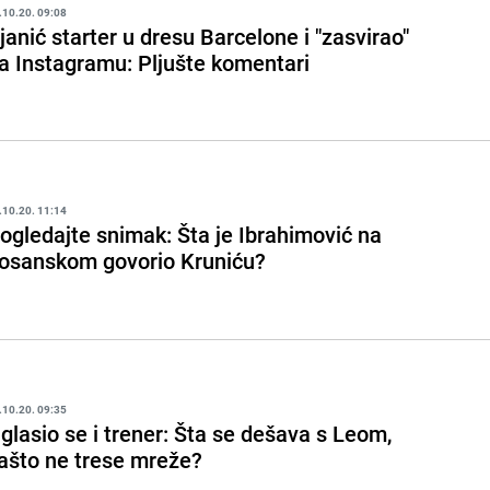
.10.20. 09:08
janić starter u dresu Barcelone i "zasvirao"
a Instagramu: Pljušte komentari
.10.20. 11:14
ogledajte snimak: Šta je Ibrahimović na
osanskom govorio Kruniću?
.10.20. 09:35
glasio se i trener: Šta se dešava s Leom,
ašto ne trese mreže?