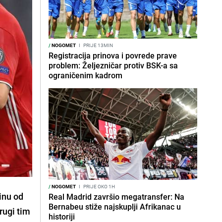
/
NOGOMET
I
PRIJE 13MIN
Registracija prinova i povrede prave
problem: Željezničar protiv BSK-a sa
ograničenim kadrom
/
NOGOMET
I
PRIJE OKO 1H
inu od
Real Madrid završio megatransfer: Na
Bernabeu stiže najskuplji Afrikanac u
rugi tim
historiji