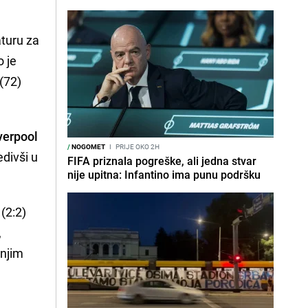
aturu za
o je
(72)
verpool
/
NOGOMET
I
PRIJE OKO 2H
edivši u
FIFA priznala pogreške, ali jedna stvar
nije upitna: Infantino ima punu podršku
 (2:2)
,
dnjim