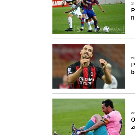
21
P
n
20
P
b
20
O
z