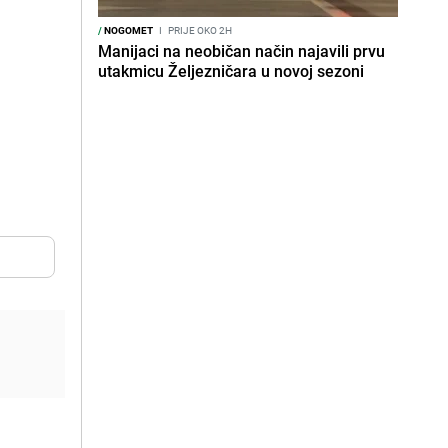
/
NOGOMET
I
PRIJE OKO 2H
Manijaci na neobičan način najavili prvu
utakmicu Željezničara u novoj sezoni