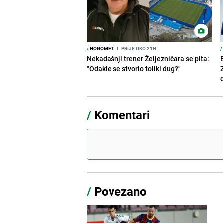
/
NOGOMET
I
PRIJE OKO 21H
/
Nekadašnji trener Željezničara se pita:
"Odakle se stvorio toliki dug?"
/
Komentari
/
Povezano