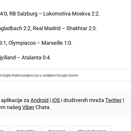
 4:0, RB Salzburg – Lokomotiva Moskva 2:2.
gladbach 2:2, Real Madrid – Shakhtar 2:3.
:1, Olympiacos – Marseille 1:0.
jyilland – Atalanta 0:4.
Dodajte Radiosarajevo.ba u omiljene Google izvore
aplikacije za
Android
|
iOS
i društvenih mreža
Twitter
|
utem našeg
Viber
Chata.
ch
#Inter Milan
#Liverpool
#Bayern Munchen