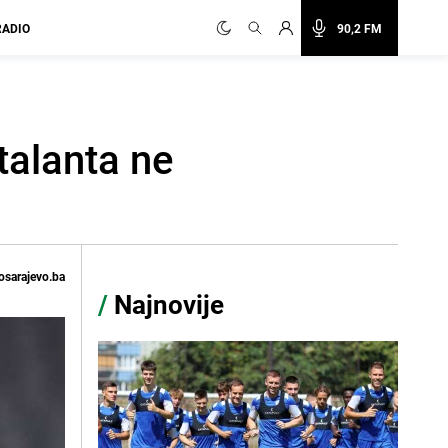
RADIO
90,2 FM
talanta ne
osarajevo.ba
/
Najnovije