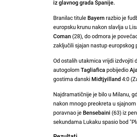
iz glavnog grada
Španije.
Branilac titule
Bayern
razbio je fu
europsku krunu nakon slavlja u Li
Coman
(28), do odmora je poveća
zaključili sjajan nastup europskog 
Od ostalih utakmica vrijdi izdvojiti
autogolom
Tagliafica
pobijedio
Aj
gostima danski
Midtjyilland
4:0 (Z
Najdramatičnije je bilo u Milanu, g
nakon mnogo preokreta u sjajnom
poravnao je
Bensebaini
(63) iz pe
sekundama Lukaku spasio bod "Pl
Rezultati