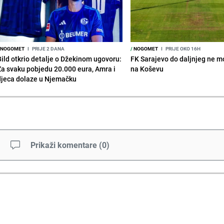
NOGOMET
I
PRIJE 2 DANA
/
NOGOMET
I
PRIJE OKO 16H
Bild otkrio detalje o Džekinom ugovoru:
FK Sarajevo do daljnjeg ne mo
Za svaku pobjedu 20.000 eura, Amra i
na Koševu
djeca dolaze u Njemačku
Prikaži komentare
(
0
)