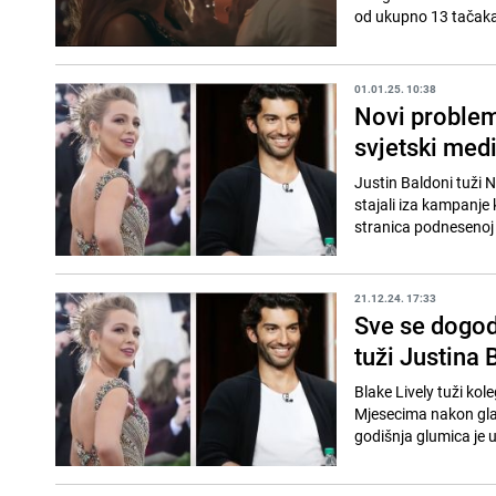
od ukupno 13 tačaka 
01.01.25. 10:38
Novi problemi
svjetski medi
Justin Baldoni tuži 
stajali iza kampanje 
stranica podnesenoj u
21.12.24. 17:33
Sve se dogodi
tuži Justina 
Blake Lively tuži kol
Mjesecima nakon gla
godišnja glumica je u 