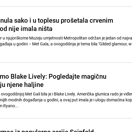
nula sako i u toplesu prošetala crvenim
od nije imala ništa
r u njujorškome Muzeju umjetnosti Metropolitan održan je jedan od najva
ađaja u godini – Met Gala, a ovogodišnja je tema bila ''Gilded glamour, white
o Blake Lively: Pogledajte magičnu
u njene haljine
vogodišnjoj Met Gali bila je i Blake Lively. Američka glumica rado je viđ
ijih modnih događanja u godini, a ovaj put imala je i ulogu domaćina koju
m Ryano...
mac iz popularne serije Seinfeld