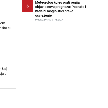
Meteorolog kojeg prati regija
6
objavio novu prognozu: Poznato i
kada bi moglo stići pravo
osvježenje
PRIJE 2 DANA
|
REGIJA
egom
n što su
Lice Sarajeva koje ne smijemo
7
ignorisati: Ispod mosta pronađen
improvizovani dom
PRIJE 2 DANA
|
LOKALNE TEME
Agić kritizira političare u Bugojnu:
8
Zbog straha od HDZ-a niko Vučiću
nije rekao istinu o Čipuljiću
PRIJE 1 DAN
|
TEME
h Us)
Pijana sjela za volan: Osiguranje
oja u
9
odbilo isplatu štete na vozilu koje je
slupala Anja Ljubojević
PRIJE 1 DAN
|
BOSNA I HERCEGOVINA
Akcija na Dobrinji: Specijalci MUP-a
10
KS opkolili zgradu
PRIJE 1 DAN
|
LOKALNE TEME