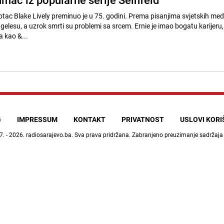
otac Blake Lively preminuo je u 75. godini. Prema pisanjima svjetskih medi
elesu, a uzrok smrti su problemi sa srcem. Ernie je imao bogatu karijeru,
a kao &...
G
IMPRESSUM
KONTAKT
PRIVATNOST
USLOVI KOR
7. - 2026.
radiosarajevo.ba
. Sva prava pridržana. Zabranjeno preuzimanje sadržaja