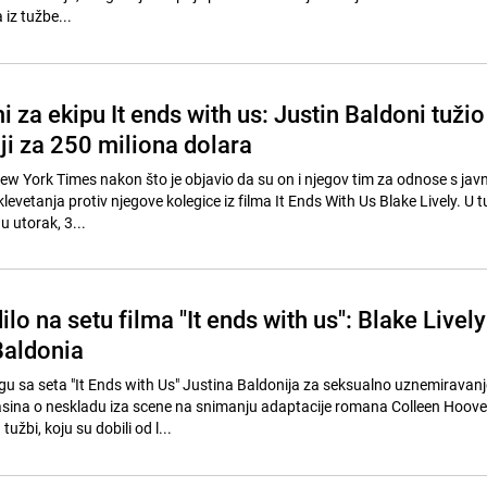
iz tužbe...
 za ekipu It ends with us: Justin Baldoni tužio
ji za 250 miliona dolara
New York Times nakon što je objavio da su on i njegov tim za odnose s ja
klevetanja protiv njegove kolegice iz filma It Ends With Us Blake Lively. U 
 utorak, 3...
lo na setu filma "It ends with us": Blake Lively
Baldonia
egu sa seta "It Ends with Us" Justina Baldonija za seksualno uznemiravanj
sina o neskladu iza scene na snimanju adaptacije romana Colleen Hoover
tužbi, koju su dobili od l...