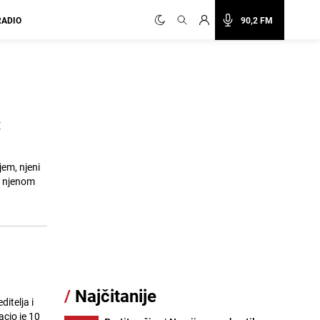
RADIO
90,2 FM
:
em, njeni
o njenom
/
Najčitanije
itelja i
acio je 10