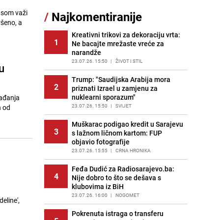
Šta se dešava u sarajevskom
dsom važi
/
Najkomentiranije
11
naselju Vraca? Policija zaprimila
ršeno, a
dojavu, izašli na teren
Kreativni trikovi za dekoraciju vrta:
PRIJE 2 DANA
|
CRNA HRONIKA
1
Ne bacajte mrežaste vreće za
narandže
Znate li šta Dino Merlin pojede prije
12
izlaska na scenu? Njegov ritual
23.07.26. 15:50
|
ŽIVOT I STIL
u
iznenadio mnoge
Trump: "Saudijska Arabija mora
PRIJE 1 DAN
|
SHOWBIZ
2
priznati Izrael u zamjenu za
nuklearni sporazum"
gađanja
Nastavak provokacija: MUP RS
13
oduzeo zastavu s ljiljanima i
23.07.26. 15:50
|
SVIJET
n od
sankcionisao vozača iz Bosanskog
Novog
Muškarac podigao kredit u Sarajevu
3
s lažnom ličnom kartom: FUP
PRIJE 1 DAN
|
BOSNA I HERCEGOVINA
objavio fotografije
Pojavili su vam se mravi u kući? Bez
23.07.26. 15:55
|
CRNA HRONIKA
14
brige, ovo su najbolji načini da ih se
riješite
Feđa Dudić za Radiosarajevo.ba:
4
Nije dobro to što se dešava s
PRIJE 2 DANA
|
ŽIVOT I STIL
klubovima iz BiH
a
Kako izgleda travnjak stadiona
23.07.26. 16:00
|
NOGOMET
eline',
15
Koševo nakon tri koncerta Dine
Merlina
Pokrenuta istraga o transferu