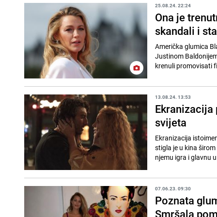
25.08.24. 22:24
Ona je trenu
skandali i st
Američka glumica Bla
Justinom Baldonijem,
krenuli promovisati fi
13.08.24. 13:53
Ekranizacija
svijeta
Ekranizacija istoime
stigla je u kina širom
njemu igra i glavnu ul
07.06.23. 09:30
Poznata glum
Smršala pomo