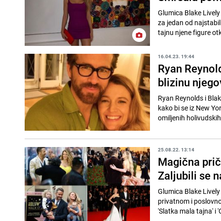
Glumica Blake Lively
za jedan od najstabi
tajnu njene figure otkr
16.04.23. 19:44
Ryan Reynolds
blizinu njeg
Ryan Reynolds i Blak
kako bi se iz New Yor
omiljenih holivudski
25.08.22. 13:14
Magična prič
Zaljubili se 
Glumica Blake Lively
privatnom i poslovnom
'Slatka mala tajna' i 