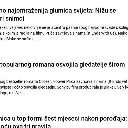
tno najomraženija glumica svijeta: Nižu se
ari snimci
ke Lively već neko vrijeme je u centru pažnje zbog navodne svađe s kol
 s kojim je radila na filmu Priča završava s nama (It Ends With Us). Nako
lm, Blake se našla n...
 popularnog romana osvojila gledatelje širom
nog bestseller romana Colleen Hoover Priča završava s nama (It Ends wit
 svijeta i očito osvojila gledatelje. Sonyjev film producirala je Blake Lively k
ogu, a u Sje...
ica u top formi šest mjeseci nakon porođaja:
ću ova tri pravila