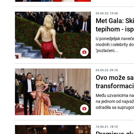
03.05.22. 19:30
Met Gala: Ski
tepihom - isp
U ponedjeljak naveče
modnih i celebrity dog
''pozlaćeni...
03.05.22. 09:18
Ovo može sam
transformacij
Među uzvanicima na o
na jednom od najvažn
odradila sa suprugo
10.06.21. 18:10
Preminuo glu