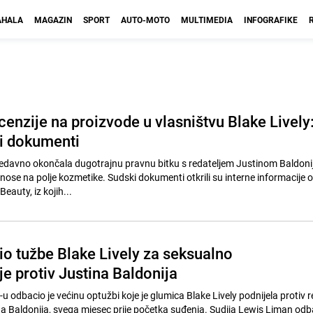
HALA
MAGAZIN
SPORT
AUTO-MOTO
MULTIMEDIA
INFOGRAFIKE
enzije na proizvode u vlasništvu Blake Lively
ni dokumenti
 nedavno okončala dugotrajnu pravnu bitku s redateljem Justinom Baldonij
nose na polje kozmetike. Sudski dokumenti otkrili su interne informacije 
auty, iz kojih...
io tužbe Blake Lively za seksualno
e protiv Justina Baldonija
u odbacio je većinu optužbi koje je glumica Blake Lively podnijela protiv red
ina Baldonija, svega mjesec prije početka suđenja. Sudija Lewis Liman odb