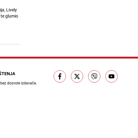
23.07.26. 17:00
|
LOKALNE TEME
ja, Lively
Žestoka poruka Efendića: "Mostar
 te glumio
11
je primjer političke naivnosti
Bošnjaka"
23.07.26. 17:00
|
BOSNA I HERCEGOVINA
Objavljena nova lista najmoćnijih
12
pasoša svijeta: Pogledajte na
kojem mjestu je BiH
23.07.26. 17:01
|
BOSNA I HERCEGOVINA
Prirodne metode za tjeranje osa:
IŠTENJA
13
Stručnjaci savjetuju da napravite
ovo
 bez dozvole izdavača.
23.07.26. 17:08
|
ŽIVOT I STIL
Jedan od najbogatijih Hercegovaca
14
prodaje zemljište u Trebinju,
početna cijena 3,5 miliona KM
23.07.26. 17:15
|
BOSNA I HERCEGOVINA
Pred nama je buran period: Stiže
15
osvježenje kakvo smo dugo čekali