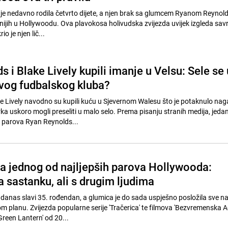
 je nedavno rodila četvrto dijete, a njen brak sa glumcem Ryanom Reynol
lnijih u Hollywoodu. Ova plavokosa holivudska zvijezda uvijek izgleda sav
io je njen lič...
 i Blake Lively kupili imanje u Velsu: Sele se 
ovog fudbalskog kluba?
e Lively navodno su kupili kuću u Sjevernom Walesu što je potaknulo na
ka uskoro mogli preseliti u malo selo. Prema pisanju stranih medija, jeda
h parova Ryan Reynolds...
a jednog od najljepših parova Hollywooda:
na sastanku, ali s drugim ljudima
 danas slavi 35. rođendan, a glumica je do sada uspješno posložila sve n
 planu. Zvijezda popularne serije 'Tračerica' te filmova 'Bezvremenska Ad
'Green Lantern' od 20...