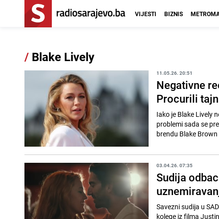
VIJESTI
BIZNIS
METROMA
/
Blake Lively
11.05.26. 20:51
Negativne rec
Procurili taj
Iako je Blake Lively
problemi sada se pre
brendu Blake Brown Be
03.04.26. 07:35
Sudija odbac
uznemiravanj
Savezni sudija u SAD-
kolege iz filma Just