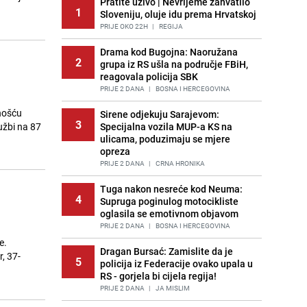
Pratite uživo | Nevrijeme zahvatilo
1
Sloveniju, oluje idu prema Hrvatskoj
PRIJE OKO 22H
|
REGIJA
Drama kod Bugojna: Naoružana
2
grupa iz RS ušla na područje FBiH,
reagovala policija SBK
PRIJE 2 DANA
|
BOSNA I HERCEGOVINA
vnošću
Sirene odjekuju Sarajevom:
3
tužbi na 87
Specijalna vozila MUP-a KS na
ulicama, poduzimaju se mjere
opreza
PRIJE 2 DANA
|
CRNA HRONIKA
Tuga nakon nesreće kod Neuma:
4
Supruga poginulog motocikliste
oglasila se emotivnom objavom
PRIJE 2 DANA
|
BOSNA I HERCEGOVINA
e.
Dragan Bursać: Zamislite da je
, 37-
5
policija iz Federacije ovako upala u
RS - gorjela bi cijela regija!
PRIJE 2 DANA
|
JA MISLIM