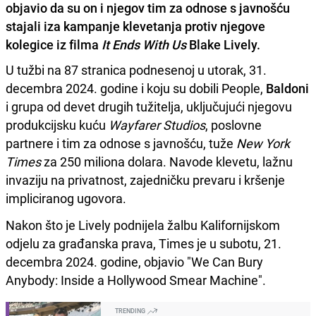
objavio da su on i njegov tim za odnose s javnošću
stajali iza kampanje klevetanja protiv njegove
kolegice iz filma
It Ends With Us
Blake Lively.
U tužbi na 87 stranica podnesenoj u utorak, 31.
decembra 2024. godine i koju su dobili People,
Baldoni
i grupa od devet drugih tužitelja, uključujući njegovu
produkcijsku kuću
Wayfarer Studios
, poslovne
partnere i tim za odnose s javnošću, tuže
New York
Times
za 250 miliona dolara. Navode klevetu, lažnu
invaziju na privatnost, zajedničku prevaru i kršenje
impliciranog ugovora.
Nakon što je Lively podnijela žalbu Kalifornijskom
odjelu za građanska prava, Times je u subotu, 21.
decembra 2024. godine, objavio "We Can Bury
Anybody: Inside a Hollywood Smear Machine".
TRENDING