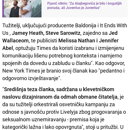
Pjanić otkrio: "Za Alajbegovića je bilo i bogatijih
ponuda, ali Juventus je Juventus"
Tužitelji, uključujući producente Baldonija i It Ends With
Us ,
Jamey Heath, Steve Sarowitz
, zajedno sa
Jed
Wallaceom
, te publicisti
Melissa Nathan i Jennifer
Abel
, optužuju Times da koristi izabranu i izmijenjenu
komunikaciju lišenu potrebnog konteksta i namjerno
spojenih da dovedu u zabludu u članku". Kao odgovor,
New York Times je branio svoj članak kao "pedantno i
odgovorno izvještavanje".
"
Središnja teza članka, sadržana u klevetničkom
naslovu dizajniranom da odmah obmane čitatelja
, je
da su tužitelji orkestrirali osvetničku kampanju za
odnose s javnošću protiv Livelyja zbog progovaranja o
seksualnom uznemiravanju - premisa koja je
kategorički lažna i lako opovrgnuta", stoji u pritužbi. U