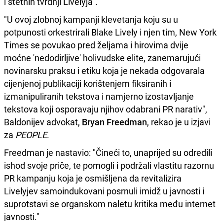
i štetnih tvrdnji Livelyja".
"U ovoj zlobnoj kampanji klevetanja koju su u
potpunosti orkestrirali Blake Lively i njen tim, New York
Times se povukao pred željama i hirovima dvije
moćne 'nedodirljive' holivudske elite, zanemarujući
novinarsku praksu i etiku koja je nekada odgovarala
cijenjenoj publikaciji korištenjem fiksiranih i
izmanipuliranih tekstova i namjerno izostavljanje
tekstova koji osporavaju njihov odabrani PR narativ",
Baldonijev advokat,
Bryan Freedman
, rekao je u izjavi
za
PEOPLE
.
Freedman je nastavio: "Čineći to, unaprijed su odredili
ishod svoje priče, te pomogli i podržali vlastitu razornu
PR kampanju koja je osmišljena da revitalizira
Livelyjev samoindukovani posrnuli imidž u javnosti i
suprotstavi se organskom naletu kritika među internet
javnosti."