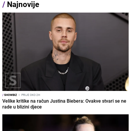
/
Najnovije
/
SHOWBIZ
I
PRIJE OKO 2H
Velike kritike na račun Justina Biebera: Ovakve stvari se ne
rade u blizini djece