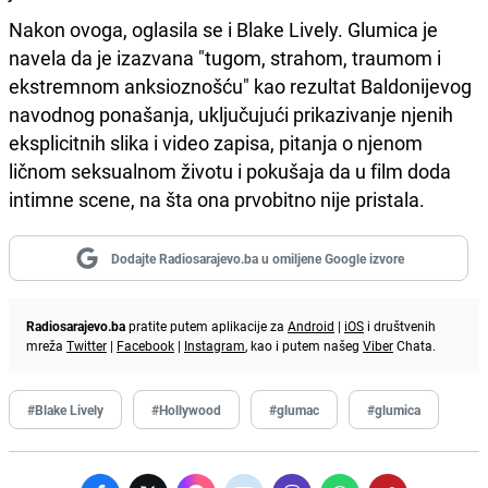
Nakon ovoga, oglasila se i Blake Lively. Glumica je
navela da je izazvana "tugom, strahom, traumom i
ekstremnom anksioznošću" kao rezultat Baldonijevog
navodnog ponašanja, uključujući prikazivanje njenih
eksplicitnih slika i video zapisa, pitanja o njenom
ličnom seksualnom životu i pokušaja da u film doda
intimne scene, na šta ona prvobitno nije pristala.
Dodajte Radiosarajevo.ba u omiljene Google izvore
Radiosarajevo.ba
pratite putem aplikacije za
Android
|
iOS
i društvenih
mreža
Twitter
|
Facebook
|
Instagram
, kao i putem našeg
Viber
Chata.
#Blake Lively
#Hollywood
#glumac
#glumica