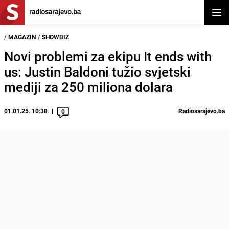
Otvor
/
MAGAZIN
/
SHOWBIZ
Novi problemi za ekipu It ends with
us: Justin Baldoni tužio svjetski
mediji za 250 miliona dolara
01.01.25. 10:38
Radiosarajevo.ba
0