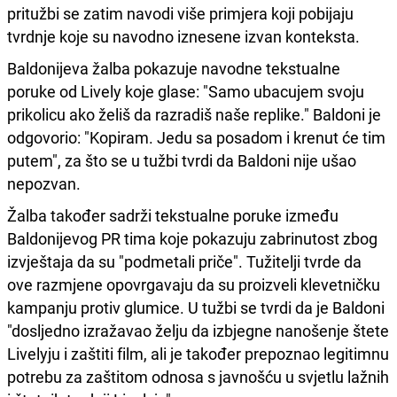
pritužbi se zatim navodi više primjera koji pobijaju
tvrdnje koje su navodno iznesene izvan konteksta.
Baldonijeva žalba pokazuje navodne tekstualne
poruke od Lively koje glase: "Samo ubacujem svoju
prikolicu ako želiš da razradiš naše replike." Baldoni je
odgovorio: "Kopiram. Jedu sa posadom i krenut će tim
putem", za što se u tužbi tvrdi da Baldoni nije ušao
nepozvan.
Žalba također sadrži tekstualne poruke između
Baldonijevog PR tima koje pokazuju zabrinutost zbog
izvještaja da su "podmetali priče". Tužitelji tvrde da
ove razmjene opovrgavaju da su proizveli klevetničku
kampanju protiv glumice. U tužbi se tvrdi da je Baldoni
"dosljedno izražavao želju da izbjegne nanošenje štete
Livelyju i zaštiti film, ali je također prepoznao legitimnu
potrebu za zaštitom odnosa s javnošću u svjetlu lažnih