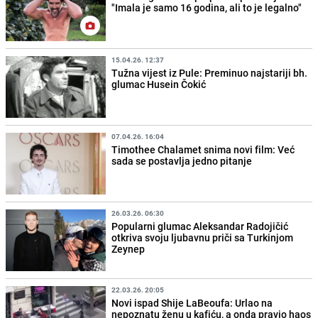
"Imala je samo 16 godina, ali to je legalno"
15.04.26. 12:37
Tužna vijest iz Pule: Preminuo najstariji bh.
glumac Husein Čokić
07.04.26. 16:04
Timothee Chalamet snima novi film: Već
sada se postavlja jedno pitanje
26.03.26. 06:30
Popularni glumac Aleksandar Radojičić
otkriva svoju ljubavnu priči sa Turkinjom
Zeynep
22.03.26. 20:05
Novi ispad Shije LaBeoufa: Urlao na
nepoznatu ženu u kafiću, a onda pravio haos