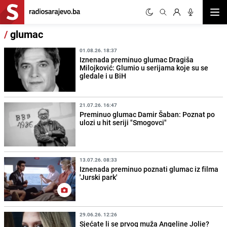
Otvor
/
glumac
01.08.26. 18:37
Iznenada preminuo glumac Dragiša
Milojković: Glumio u serijama koje su se
gledale i u BiH
21.07.26. 16:47
Preminuo glumac Damir Šaban: Poznat po
ulozi u hit seriji "Smogovci"
13.07.26. 08:33
Iznenada preminuo poznati glumac iz filma
'Jurski park'
29.06.26. 12:26
Sjećate li se prvog muža Angeline Jolie?