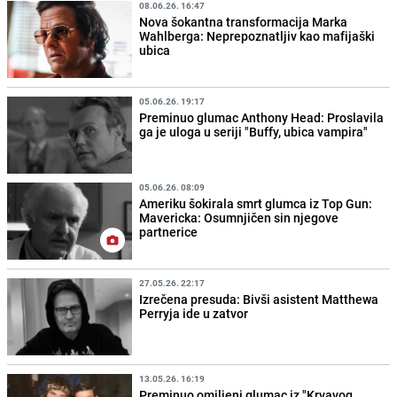
08.06.26. 16:47
Nova šokantna transformacija Marka
Wahlberga: Neprepoznatljiv kao mafijaški
ubica
05.06.26. 19:17
Preminuo glumac Anthony Head: Proslavila
ga je uloga u seriji "Buffy, ubica vampira"
05.06.26. 08:09
Ameriku šokirala smrt glumca iz Top Gun:
Mavericka: Osumnjičen sin njegove
partnerice
27.05.26. 22:17
Izrečena presuda: Bivši asistent Matthewa
Perryja ide u zatvor
13.05.26. 16:19
Preminuo omiljeni glumac iz "Krvavog