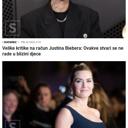
/
SHOWBIZ
I
PRIJE OKO 21H
Velike kritike na račun Justina Biebera: Ovakve stvari se ne
rade u blizini djece