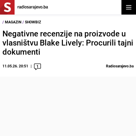
Otvor
/
MAGAZIN
/
SHOWBIZ
Negativne recenzije na proizvode u
vlasništvu Blake Lively: Procurili tajni
dokumenti
11.05.26. 20:51
Radiosarajevo.ba
1