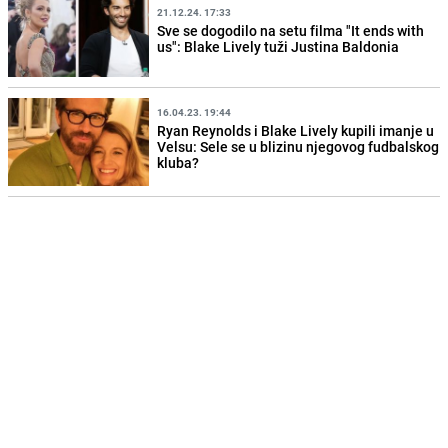
21.12.24. 17:33
Sve se dogodilo na setu filma "It ends with
us": Blake Lively tuži Justina Baldonia
16.04.23. 19:44
Ryan Reynolds i Blake Lively kupili imanje u
Velsu: Sele se u blizinu njegovog fudbalskog
kluba?