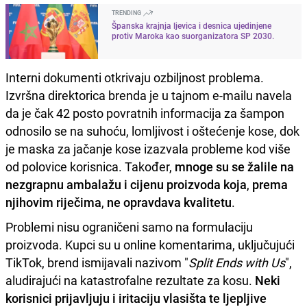
TRENDING
Španska krajnja ljevica i desnica ujedinjene
protiv Maroka kao suorganizatora SP 2030.
Interni dokumenti otkrivaju ozbiljnost problema.
Izvršna direktorica brenda je u tajnom e-mailu navela
da je čak 42 posto povratnih informacija za šampon
odnosilo se na suhoću, lomljivost i oštećenje kose, dok
je maska za jačanje kose izazvala probleme kod više
od polovice korisnica. Također,
mnoge su se žalile na
nezgrapnu ambalažu i cijenu proizvoda koja
,
prema
njihovim riječima
,
ne opravdava kvalitetu
.
Problemi nisu ograničeni samo na formulaciju
proizvoda. Kupci su u online komentarima, uključujući
TikTok, brend ismijavali nazivom "
Split Ends with Us
",
aludirajući na katastrofalne rezultate za kosu.
Neki
korisnici prijavljuju i iritaciju vlasišta te ljepljive