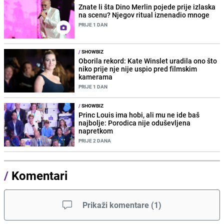
Znate li šta Dino Merlin pojede prije izlaska
na scenu? Njegov ritual iznenadio mnoge
PRIJE 1 DAN
/
SHOWBIZ
Oborila rekord: Kate Winslet uradila ono što
niko prije nje nije uspio pred filmskim
kamerama
PRIJE 1 DAN
/
SHOWBIZ
Princ Louis ima hobi, ali mu ne ide baš
najbolje: Porodica nije oduševljena
napretkom
PRIJE 2 DANA
/
Komentari
Prikaži komentare
(
1
)