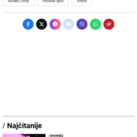
#Blake Lively
#sudski spor
#žene
/
Najčitanije
/
SHOWBIZ