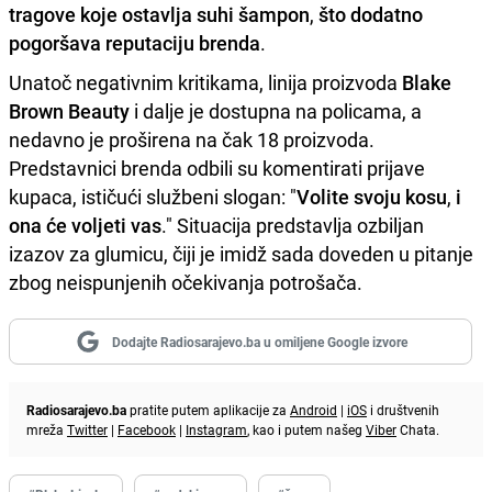
tragove koje ostavlja suhi šampon
,
što dodatno
pogoršava reputaciju brenda
.
Unatoč negativnim kritikama, linija proizvoda
Blake
Brown Beauty
i dalje je dostupna na policama, a
nedavno je proširena na čak 18 proizvoda.
Predstavnici brenda odbili su komentirati prijave
kupaca, ističući službeni slogan: "
Volite svoju kosu
,
i
ona će voljeti vas
." Situacija predstavlja ozbiljan
izazov za glumicu, čiji je imidž sada doveden u pitanje
zbog neispunjenih očekivanja potrošača.
Dodajte Radiosarajevo.ba u omiljene Google izvore
Radiosarajevo.ba
pratite putem aplikacije za
Android
|
iOS
i društvenih
mreža
Twitter
|
Facebook
|
Instagram
, kao i putem našeg
Viber
Chata.