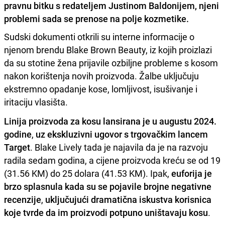
pravnu bitku s redateljem Justinom Baldonijem, njeni
problemi sada se prenose na polje kozmetike.
Sudski dokumenti otkrili su interne informacije o
njenom brendu Blake Brown Beauty, iz kojih proizlazi
da su stotine žena prijavile ozbiljne probleme s kosom
nakon korištenja novih proizvoda. Žalbe uključuju
ekstremno opadanje kose, lomljivost, isušivanje i
iritaciju vlasišta.
Linija proizvoda za kosu lansirana je u augustu 2024.
godine
,
uz ekskluzivni ugovor s trgovačkim lancem
Target
. Blake Lively tada je najavila da je na razvoju
radila sedam godina, a cijene proizvoda kreću se od 19
(31.56 KM) do 25 dolara (41.53 KM). Ipak,
euforija je
brzo splasnula kada su se pojavile brojne negativne
recenzije
,
uključujući dramatična iskustva korisnica
koje tvrde da im proizvodi potpuno uništavaju kosu
.