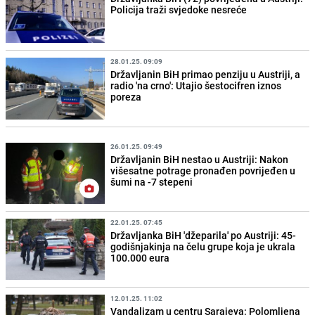
Policija traži svjedoke nesreće
28.01.25. 09:09
Državljanin BiH primao penziju u Austriji, a
radio 'na crno': Utajio šestocifren iznos
poreza
26.01.25. 09:49
Državljanin BiH nestao u Austriji: Nakon
višesatne potrage pronađen povrijeđen u
šumi na -7 stepeni
22.01.25. 07:45
Državljanka BiH 'džeparila' po Austriji: 45-
godišnjakinja na čelu grupe koja je ukrala
100.000 eura
12.01.25. 11:02
Vandalizam u centru Sarajeva: Polomljena