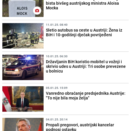
bista bivšeg austrijskog ministra Aloisa
Mocka
11.01.25. 08:40
Sletio autobus sa ceste u Austriji: Žena iz
BiH i 10-godišnji dječak povrijeđeni
10.01.25. 06:30
Državljanin BiH koristio mobitel u vožnji i
skrivio udes u Austriji: Tri osobe prevezene
u bolnicu
05.01.25. 15:09
Vanredno obraćanje predsjednika Austrije:
"To nije bila moja želja"
04.01.25. 20:14
Propali pregovori, austrijski kancelar
podnosi ostavku