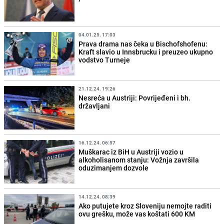
04.01.25. 17:03
Prava drama nas čeka u Bischofshofenu:
Kraft slavio u Innsbrucku i preuzeo ukupno
vodstvo Turneje
21.12.24. 19:26
Nesreća u Austriji: Povrijeđeni i bh.
državljani
16.12.24. 06:57
Muškarac iz BiH u Austriji vozio u
alkoholisanom stanju: Vožnja završila
oduzimanjem dozvole
14.12.24. 08:39
Ako putujete kroz Sloveniju nemojte raditi
ovu grešku, može vas koštati 600 KM