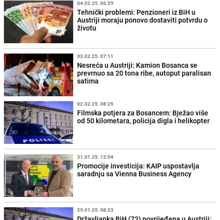
04.02.25. 06:29
Tehnički problemi: Penzioneri iz BiH u
Austriji moraju ponovo dostaviti potvrdu o
životu
03.02.25. 07:11
Nesreća u Austriji: Kamion Bosanca se
prevrnuo sa 20 tona ribe, autoput paralisan
satima
02.02.25. 08:25
Filmska potjera za Bosancem: Bježao više
od 50 kilometara, policija digla i helikopter
31.01.25. 12:04
Promocije investicija: KAIP uspostavlja
saradnju sa Vienna Business Agency
29.01.25. 08:23
Državljanka BiH (72) povrijeđena u Austriji: