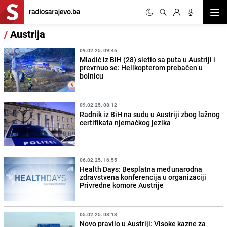
Otvor
/
Austrija
09.02.25. 09:46
Mladić iz BiH (28) sletio sa puta u Austriji i
prevrnuo se: Helikopterom prebačen u
bolnicu
09.02.25. 08:12
Radnik iz BiH na sudu u Austriji zbog lažnog
certifikata njemačkog jezika
06.02.25. 16:55
Health Days: Besplatna međunarodna
zdravstvena konferencija u organizaciji
Privredne komore Austrije
05.02.25. 08:13
Novo pravilo u Austriji: Visoke kazne za