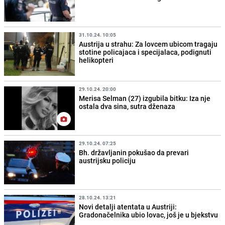
31.10.24. 10:05
Austrija u strahu: Za lovcem ubicom tragaju
stotine policajaca i specijalaca, podignuti
helikopteri
29.10.24. 20:00
Merisa Selman (27) izgubila bitku: Iza nje
ostala dva sina, sutra dženaza
29.10.24. 07:25
Bh. državljanin pokušao da prevari
austrijsku policiju
28.10.24. 13:21
Novi detalji atentata u Austriji:
Gradonačelnika ubio lovac, još je u bjekstvu