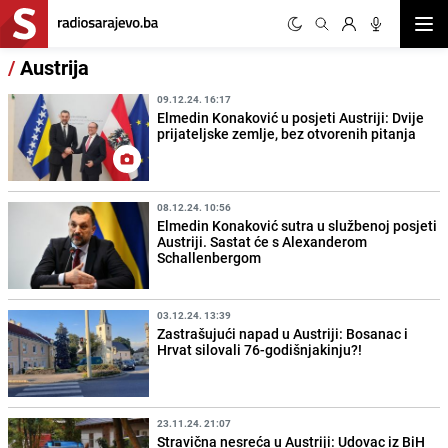
Otvor
/
Austrija
09.12.24. 16:17
Elmedin Konaković u posjeti Austriji: Dvije
prijateljske zemlje, bez otvorenih pitanja
08.12.24. 10:56
Elmedin Konaković sutra u službenoj posjeti
Austriji. Sastat će s Alexanderom
Schallenbergom
03.12.24. 13:39
Zastrašujući napad u Austriji: Bosanac i
Hrvat silovali 76-godišnjakinju?!
23.11.24. 21:07
Stravična nesreća u Austriji: Udovac iz BiH