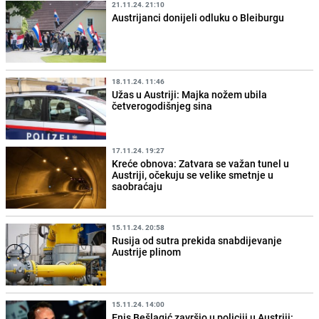
21.11.24. 21:10
Austrijanci donijeli odluku o Bleiburgu
18.11.24. 11:46
Užas u Austriji: Majka nožem ubila
četverogodišnjeg sina
17.11.24. 19:27
Kreće obnova: Zatvara se važan tunel u
Austriji, očekuju se velike smetnje u
saobraćaju
15.11.24. 20:58
Rusija od sutra prekida snabdijevanje
Austrije plinom
15.11.24. 14:00
Enis Bešlagić završio u policiji u Austriji: