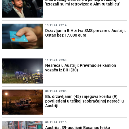
'Izrezali su mi retrovizor, a Almiru tablicu'
13.11.24. 23:14
Državljanin BiH žrtva SMS prevare u Austriji.
Ostao bez 17.000 eura
11.11.24. 22:53
Nesreća u Austriji: Prevrnuo se kamion
vozača iz BiH (30)
08.11.24. 23:00
Bh. državljanin (45) i njegova kćerka (9)
povrijeđeni u teškoj saobraćajnoj nesreći u
Austriji
08.11.24. 22:10
Austrija: 39-godišnji Bosanac teško