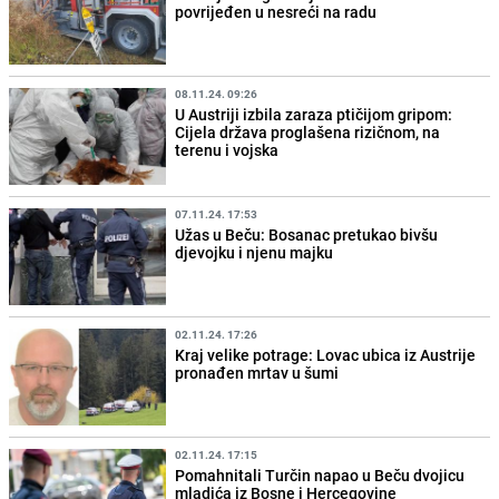
povrijeđen u nesreći na radu
08.11.24. 09:26
U Austriji izbila zaraza ptičijom gripom:
Cijela država proglašena rizičnom, na
terenu i vojska
07.11.24. 17:53
Užas u Beču: Bosanac pretukao bivšu
djevojku i njenu majku
02.11.24. 17:26
Kraj velike potrage: Lovac ubica iz Austrije
pronađen mrtav u šumi
02.11.24. 17:15
Pomahnitali Turčin napao u Beču dvojicu
mladića iz Bosne i Hercegovine