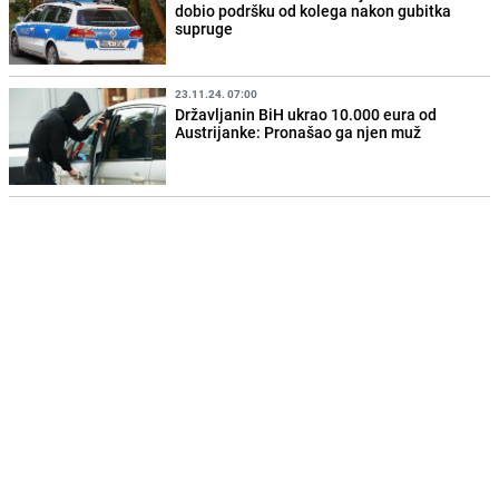
dobio podršku od kolega nakon gubitka
supruge
23.11.24. 07:00
Državljanin BiH ukrao 10.000 eura od
Austrijanke: Pronašao ga njen muž