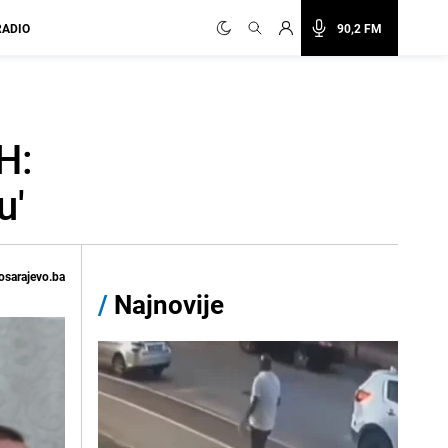
RADIO
90,2 FM
H:
u'
osarajevo.ba
/
Najnovije