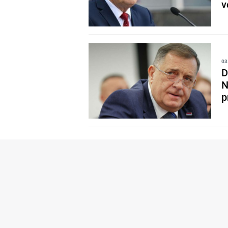
v
03
D
N
p