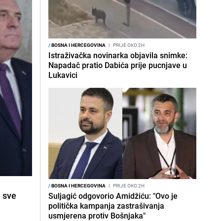
/
BOSNA I HERCEGOVINA
I
PRIJE OKO 2H
Istraživačka novinarka objavila snimke:
Napadač pratio Dabića prije pucnjave u
Lukavici
/
BOSNA I HERCEGOVINA
I
PRIJE OKO 2H
a sve
Suljagić odgovorio Amidžiću: "Ovo je
politička kampanja zastrašivanja
usmjerena protiv Bošnjaka"