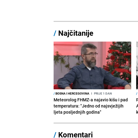
/
Najčitanije
/
BOSNA I HERCEGOVINA
I
PRIJE 1 DAN
/
Meteorolog FHMZ-a najavio kišu i pad
temperatura: "Jedno od najsvježijih
ljeta posljednjih godina"
/
Komentari