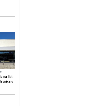
20H
 na listi:
odavnica u