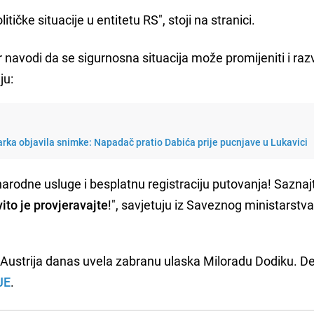
tičke situacije u entitetu RS", stoji na stranici.
 navodi da se sigurnosna situacija može promijeniti i razv
ju:
arka objavila snimke: Napadač pratio Dabića prije pucnjave u Lukavici
narodne usluge i besplatnu registraciju putovanja! Saznaj
ito je provjeravajte
!", savjetuju iz Saveznog ministarstv
e Austrija danas uvela zabranu ulaska Miloradu Dodiku. De
JE
.