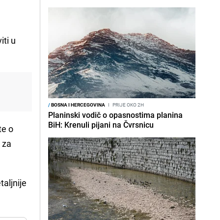
iti u
/
BOSNA I HERCEGOVINA
I
PRIJE OKO 2H
Planinski vodič o opasnostima planina
BiH: Krenuli pijani na Čvrsnicu
te o
a za
taljnije