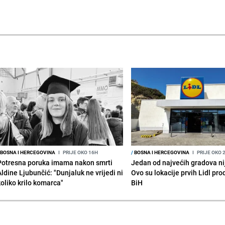
BOSNA I HERCEGOVINA
I
PRIJE OKO 16H
/
BOSNA I HERCEGOVINA
I
PRIJE OKO 
Potresna poruka imama nakon smrti
Jedan od najvećih gradova nije
Aldine Ljubunčić: "Dunjaluk ne vrijedi ni
Ovo su lokacije prvih Lidl pr
koliko krilo komarca"
BiH