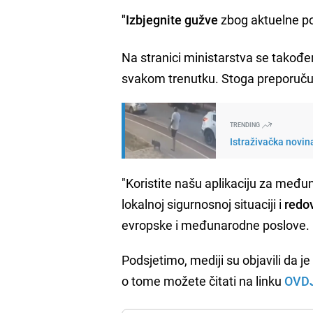
"Izbjegnite gužve
zbog aktuelne poli
Na stranici ministarstva se također
svakom trenutku. Stoga preporuču
TRENDING
Istraživačka novin
"Koristite našu aplikaciju za među
lokalnoj sigurnosnoj situaciji i
redov
evropske i međunarodne poslove.
Podsjetimo, mediji su objavili da j
o tome možete čitati na linku
OVD