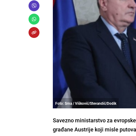
Foto: Srna / Višković/Stevandić/Dodik
Savezno ministarstvo za evropske
građane Austrije koji misle putova