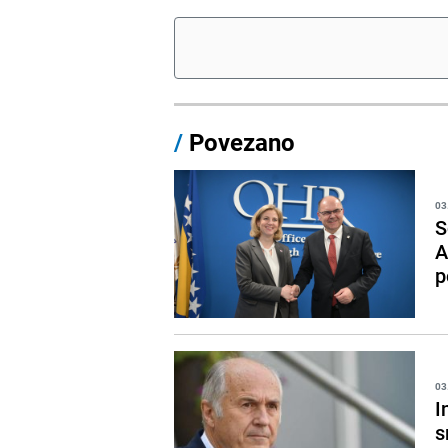
/
Povezano
03
S
A
p
03
I
s