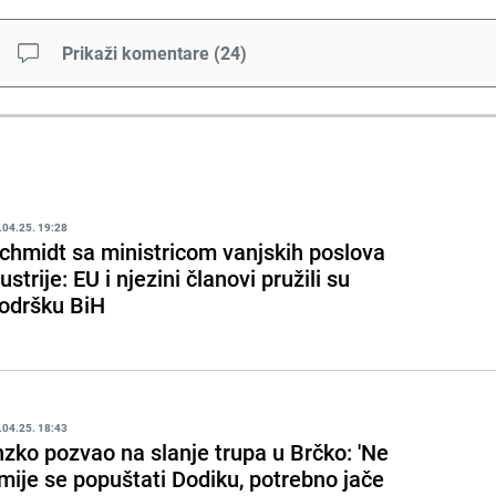
Prikaži komentare
(
24
)
.04.25. 19:28
chmidt sa ministricom vanjskih poslova
ustrije: EU i njezini članovi pružili su
odršku BiH
.04.25. 18:43
nzko pozvao na slanje trupa u Brčko: 'Ne
mije se popuštati Dodiku, potrebno jače