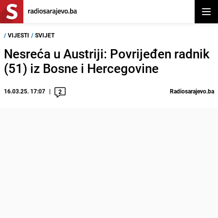
Otvor
/
VIJESTI
/
SVIJET
Nesreća u Austriji: Povrijeđen radnik
(51) iz Bosne i Hercegovine
16.03.25. 17:07
Radiosarajevo.ba
2