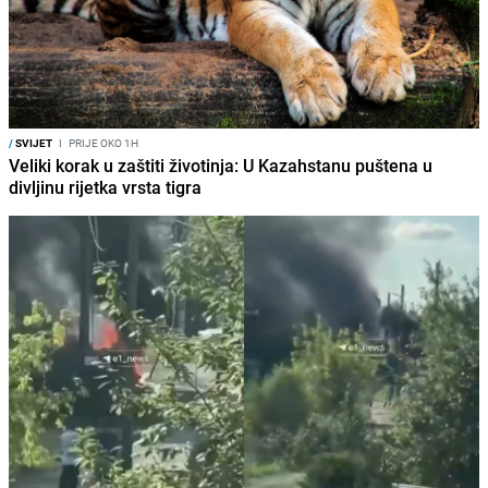
/
SVIJET
I
PRIJE OKO 1H
Veliki korak u zaštiti životinja: U Kazahstanu puštena u
divljinu rijetka vrsta tigra