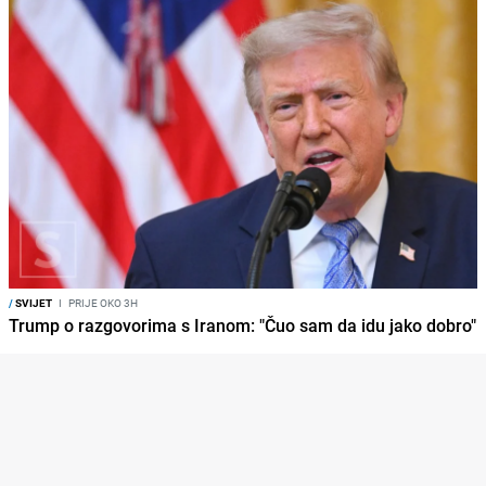
/
SVIJET
I
PRIJE OKO 3H
Trump o razgovorima s Iranom: "Čuo sam da idu jako dobro"