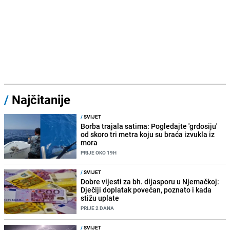
/
Najčitanije
/
SVIJET
Borba trajala satima: Pogledajte 'grdosiju'
od skoro tri metra koju su braća izvukla iz
mora
PRIJE OKO 19H
/
SVIJET
Dobre vijesti za bh. dijasporu u Njemačkoj:
Dječiji doplatak povećan, poznato i kada
stižu uplate
PRIJE 2 DANA
/
SVIJET