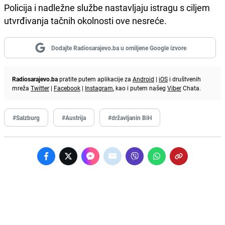
Policija i nadležne službe nastavljaju istragu s ciljem
utvrđivanja tačnih okolnosti ove nesreće.
Dodajte Radiosarajevo.ba u omiljene Google izvore
Radiosarajevo.ba
pratite putem aplikacije za
Android
|
iOS
i društvenih
mreža
Twitter
|
Facebook
|
Instagram
, kao i putem našeg
Viber
Chata.
#Salzburg
#Austrija
#državljanin BiH