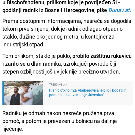
u Bischofshofenu, prilikom koje je povrijeđen 51-
godišnji radnik iz Bosne i Hercegovine, piše
Dunav.at.
Prema dostupnim informacijama, nesreća se dogodila
tokom prve smjene, dok je radnik odlagao otpadno
staklo, dužine oko jednog metra, u kontejner za
industrijski otpad.
Tom prilikom, staklo je puklo,
probilo zaštitnu rukavicu
i zarilo se u dlan radnika
, uzrokujući povrede čiji
stepen ozbiljnosti još uvijek nije precizno utvrđen.
TRENDING
Pjanić otkrio: "Za Alajbegovića je bilo i bogatijih
ponuda, ali Juventus je Juventus"
Radniku je odmah nakon nesreće pružena prva
pomoć, a potom je prevezen u bolnicu na daljnje
liječenje.