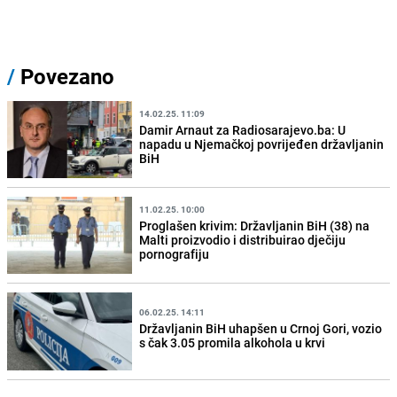
/
Povezano
14.02.25. 11:09
Damir Arnaut za Radiosarajevo.ba: U
napadu u Njemačkoj povrijeđen državljanin
BiH
11.02.25. 10:00
Proglašen krivim: Državljanin BiH (38) na
Malti proizvodio i distribuirao dječiju
pornografiju
06.02.25. 14:11
Državljanin BiH uhapšen u Crnoj Gori, vozio
s čak 3.05 promila alkohola u krvi