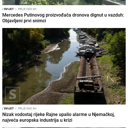
/
SVIJET
I
PRIJE OKO 2H
Mercedes Putinovog proizvođača dronova dignut u vazduh:
Objavljeni prvi snimci
/
SVIJET
I
PRIJE OKO 3H
Nizak vodostaj rijeke Rajne upalio alarme u Njemačkoj,
najveća europska industrija u krizi