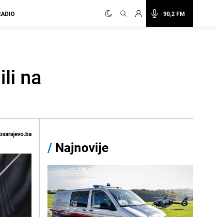
RADIO
90,2 FM
li na
osarajevo.ba
/
Najnovije