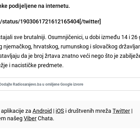
ke podijeljene na internetu.
mk/status/1903061721612165404[/twitter]
ostajali sve brutalniji. Osumnjičenici, u dobi između 14 i 26
nog njemačkog, hrvatskog, rumunskog i slovačkog državlja
postavljaju da je broj žrtava znatno veći nego što je zabilje
žje i nacističke predmete.
Dodajte Radiosarajevo.ba u omiljene Google izvore
aplikacije za
Android
|
iOS
i društvenih mreža
Twitter
|
utem našeg
Viber
Chata.