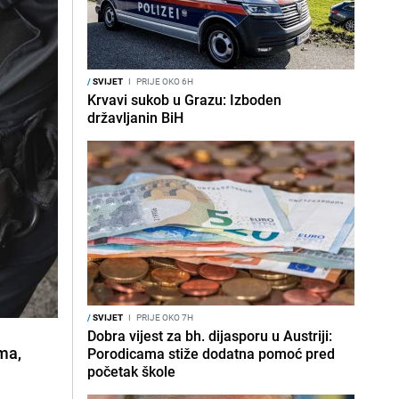
/
SVIJET
I
PRIJE OKO 6H
Krvavi sukob u Grazu: Izboden
državljanin BiH
/
SVIJET
I
PRIJE OKO 7H
Dobra vijest za bh. dijasporu u Austriji:
ima,
Porodicama stiže dodatna pomoć pred
početak škole