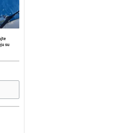
ajte
oju su