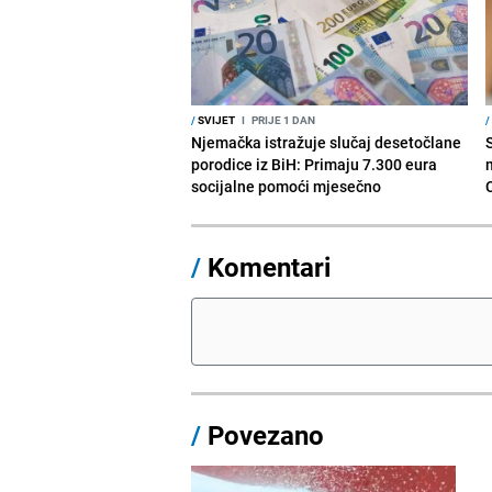
/
SVIJET
I
PRIJE 1 DAN
/
Njemačka istražuje slučaj desetočlane
porodice iz BiH: Primaju 7.300 eura
socijalne pomoći mjesečno
/
Komentari
/
Povezano