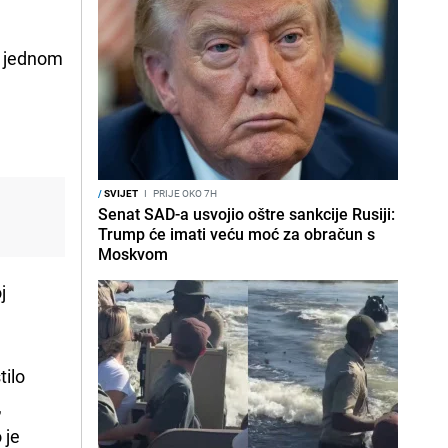
U jednom
/
SVIJET
I
PRIJE OKO 7H
Senat SAD-a usvojio oštre sankcije Rusiji:
Trump će imati veću moć za obračun s
Moskvom
j
tilo
,
 je