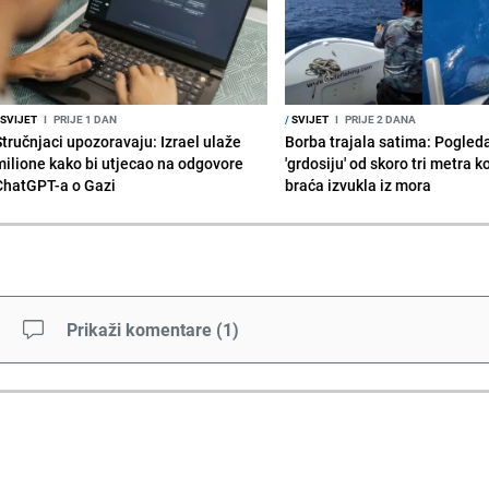
SVIJET
I
PRIJE 1 DAN
/
SVIJET
I
PRIJE 2 DANA
Stručnjaci upozoravaju: Izrael ulaže
Borba trajala satima: Pogled
milione kako bi utjecao na odgovore
'grdosiju' od skoro tri metra k
ChatGPT-a o Gazi
braća izvukla iz mora
Prikaži komentare
(
1
)