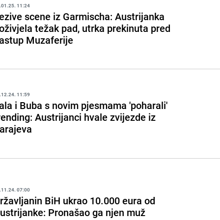
.01.25. 11:24
ezive scene iz Garmischa: Austrijanka
oživjela težak pad, utrka prekinuta pred
astup Muzaferije
.12.24. 11:59
ala i Buba s novim pjesmama 'poharali'
rending: Austrijanci hvale zvijezde iz
arajeva
.11.24. 07:00
ržavljanin BiH ukrao 10.000 eura od
ustrijanke: Pronašao ga njen muž