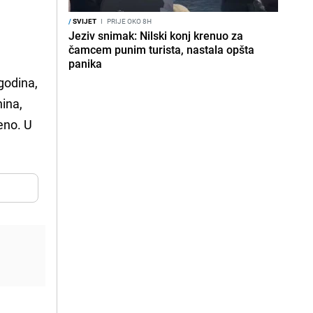
/
SVIJET
I
PRIJE OKO 8H
Jeziv snimak: Nilski konj krenuo za
čamcem punim turista, nastala opšta
panika
 godina,
nina,
ženo. U