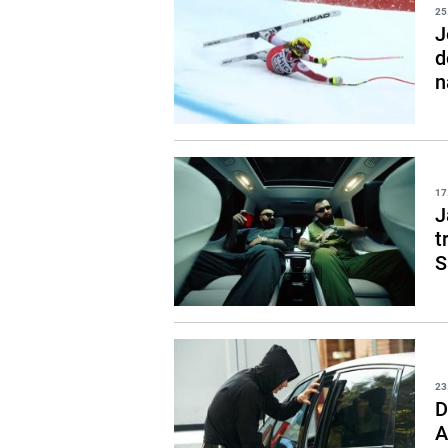
25
J
d
n
17
J
t
S
23
D
A