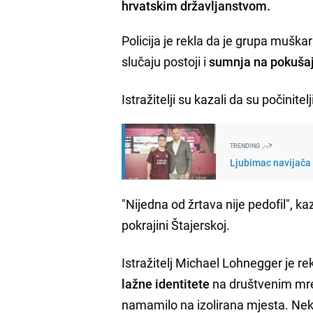
hrvatskim državljanstvom.
Policija je rekla da je grupa mušk
slučaju postoji i
sumnja na pokušaj
Istražitelji su kazali da su počinitel
TRENDING
Ljubimac navijača 
"Nijedna od žrtava nije pedofil", ka
pokrajini Štajerskoj.
Istražitelj Michael Lohnegger je re
lažne identitete
na društvenim mr
namamilo na izolirana mjesta. Nek