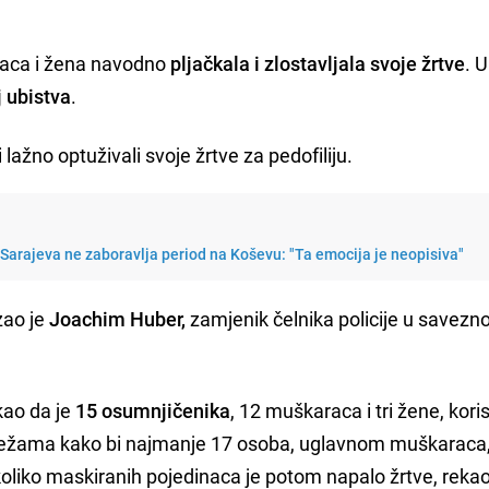
araca i žena navodno
pljačkala i zlostavljala svoje žrtve
. 
 ubistva
.
ji lažno optuživali svoje žrtve za pedofiliju.
Sarajeva ne zaboravlja period na Koševu: "Ta emocija je neopisiva"
zao je
Joachim Huber,
zamjenik čelnika policije u savezno
kao da je
15 osumnjičenika
, 12 muškaraca i tri žene, koris
ežama kako bi najmanje 17 osoba, uglavnom muškaraca
oliko maskiranih pojedinaca je potom napalo žrtve, rekao