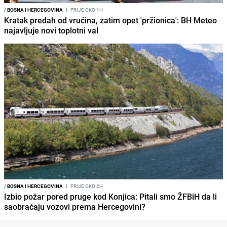
/
BOSNA I HERCEGOVINA
I
PRIJE OKO 1H
Kratak predah od vrućina, zatim opet 'pržionica': BH Meteo
najavljuje novi toplotni val
/
BOSNA I HERCEGOVINA
I
PRIJE OKO 2H
Izbio požar pored pruge kod Konjica: Pitali smo ŽFBiH da li
saobraćaju vozovi prema Hercegovini?