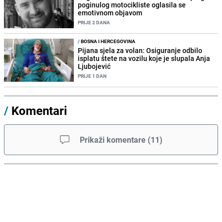
poginulog motocikliste oglasila se
emotivnom objavom
PRIJE 2 DANA
/
BOSNA I HERCEGOVINA
Pijana sjela za volan: Osiguranje odbilo
isplatu štete na vozilu koje je slupala Anja
Ljubojević
PRIJE 1 DAN
/
Komentari
Prikaži komentare
(
11
)