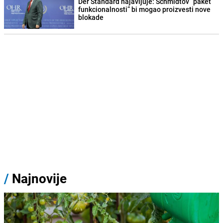
Der Standard najavljuje: Schmidtov “paket
funkcionalnosti” bi mogao proizvesti nove
blokade
/
Najnovije