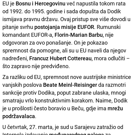
EU je
Bosnu i Hercegovinu
već napustila tokom rata
od 1992. do 1995. godine i sada dopušta da Dodik
ismijava pravnu državu. Ovaj pristup sve više dovodi u
pitanje svrhu
postojanja misije EUFOR
. Rumunski
komandant EUFOR-a,
Florin-Marian Barbu
, nije
odgovoran za ovo ponašanje. On je pokazao
spremnost da pomogne, ali su u EU naveli da njegov
nadređeni,
Francuz Hubert Cottereau
, mora odlučiti –
što zapravo nije predviđeno.
Za razliku od EU, spremnost nove austrijske ministrice
vanjskih poslova
Beate Meinl-Reisinger
da razmotri
sankcije protiv Dodika, poput zabrane ulaska, mnogi
smatraju vrlo konstruktivnim korakom. Naime, Dodik
je u prošlosti često boravio u Beču, gdje ima
mrežu
podržavalaca
.
U četvrtak, 27. marta, je sud u Sarajevu zatražio od
Interpola izdavanje
međunarodnog naloga
za