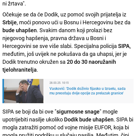
ni žrtava".
Očekuje se da će Dodik, uz pomoć svojih prijatelja iz
Srbije
, moći ponovo ući u Bosnu i Hercegovinu bez da
bude uhapšen
. Svakim danom koji prolazi bez
njegovog hapšenja, pravna država u Bosni i
Hercegovini se sve više slabi. Specijalna policija
SIPA
,
međutim, još uvijek ne pokušava da ga uhapsi, jer je
Dodik trenutno okružen sa
20 do 30 naoružanih
tjelohranitelja
.
28.03.25. 10:15
Vasković: 'Dodik doživio fijasko u Izraelu, sada
mu preostaju dvije opcije za prelazak granice'
SIPA se boji da bi ove "
sigurnosne snage
" mogle
upotrijebiti nasilje ukoliko
Dodik bude uhapšen
. SIPA bi
mogla zatražiti pomoć od vojne misije EUFOR, koja bi
mogla pružiti podršku u slučaju nasilja. Međutim, čini