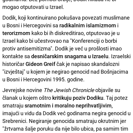
mogao otputovati u Izrael.
Dodik, koji kontinuirano pokušava povezati muslimane
u Bosni i Hercegovini sa
radikalnim islamizmom
i
terorizmom
kako bi ih diskreditirao, otputovao je u
Izrael kako bi učestvovao na "Konferenciji o borbi
protiv antisemitizma". Dodik je već u prošlosti imao
kontakte sa
desničarskim snagama u Izraelu
. Izraelski
historičar
Gideon Greif
čak je napisao skandalozni
"izvještaj" u kojem je negirao genocid nad Bošnjacima
u Bosni i Hercegovini 1995. godine.
Jevrejske novine
The Jewish Chronicle
objavile su
članak u kojem oštro
kritikuju poziv Dodiku
. Taj potez
smatraju
sramotnim i moralno neprihvatljivim
,
imajući u vidu da Dodik već godinama negira genocid u
Srebrenici. Negiranje genocida smatraju okrutnim jer
"žrtvama šalje poruku da nije bilo ubica, pa samim tim