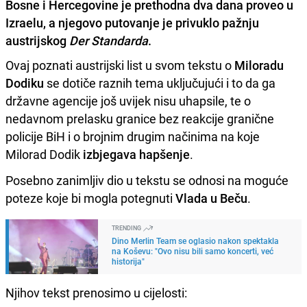
Bosne i Hercegovine je prethodna dva dana proveo u
Izraelu, a njegovo putovanje je privuklo pažnju
austrijskog
Der Standarda
.
Ovaj poznati austrijski list u svom tekstu o
Miloradu
Dodiku
se dotiče raznih tema uključujući i to da ga
državne agencije još uvijek nisu uhapsile, te o
nedavnom prelasku granice bez reakcije granične
policije BiH i o brojnim drugim načinima na koje
Milorad Dodik
izbjegava hapšenje
.
Posebno zanimljiv dio u tekstu se odnosi na moguće
poteze koje bi mogla potegnuti
Vlada u Beču
.
TRENDING
Dino Merlin Team se oglasio nakon spektakla
na Koševu: "Ovo nisu bili samo koncerti, već
historija"
Njihov tekst prenosimo u cijelosti: