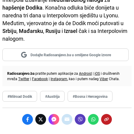
hapšenje Dodika
. Konačna odluka biće donijeta u
naredna tri dana u Interpolovom sjedištu u Lyonu.
Međutim, vjerovatno je da će Dodik moći putovati u
Srbiju
,
Mađarsku
,
Rusiju
i
Izrael
čak i sa Interpolovim
nalogom.
Dodajte Radiosarajevo.ba u omiljene Google izvore
Radiosarajevo.ba
pratite putem aplikacije za
Android
|
iOS
i društvenih
mreža
Twitter
|
Facebook
|
Instagram
, kao i putem našeg
Viber
Chata.
#Milroad Dodik
#Austrija
#Bosna i Hercegovina