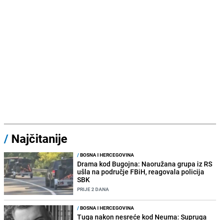
/
Najčitanije
/
BOSNA I HERCEGOVINA
Drama kod Bugojna: Naoružana grupa iz RS
ušla na područje FBiH, reagovala policija
SBK
PRIJE 2 DANA
/
BOSNA I HERCEGOVINA
Tuga nakon nesreće kod Neuma: Supruga