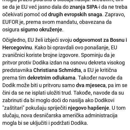
se da je EU već jasno dala do
znanja SIPA
-i da ne treba
očekivati pomoć od
drugih evropskih snaga
. Zapravo,
EUFOR je, prema svom mandatu, obavezana da
osigura
sigurno okruženje
.
Očigledno, EU želi izbjeći svoju
odgovornost za Bosnu i
Hercegovinu
. Kako bi opravdali ovo ponašanje, EU
zvaničnici koriste brojne izgovore. Spominju da je
pritvor protiv Dodika izdan na osnovu dekreta visokog
predstavnika
Christiana Schmidta
, a EU je kritična
prema tim
dekretnim odlukama
. Također navode da
Dodik može biti u pritvoru samo
dva mjeseca
, pa im se
čini da se ne isplati uložiti trud. Takođe, navode da su
zabrinuti da bi moglo doći do nasilja ako Dodikovi
"zaštitari" pokušaju spriječiti
njegovo hapšenje
. U tom
slučaju, nova desničarska američka administracija
mogla bi se uključiti i podržati Dodika.