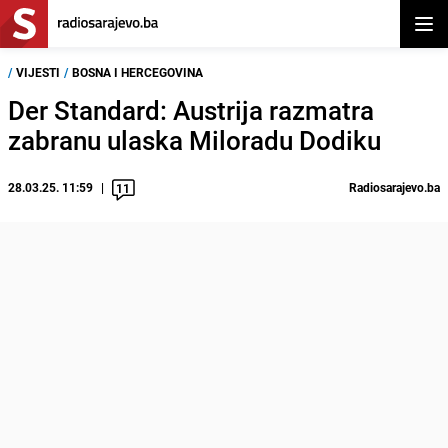
Otvor
/
VIJESTI
/
BOSNA I HERCEGOVINA
Der Standard: Austrija razmatra
zabranu ulaska Miloradu Dodiku
28.03.25. 11:59
Radiosarajevo.ba
11