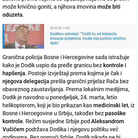
može krivično goniti, a njihova imovina
može biti
oduzeta
.
28.03.25. 11:25
Dodikov advokat: "Tražit ću od Interpola
brisanje potjernice, Dodik nije počinio krivično
djelo"
Granična policija Bosne i Hercegovine sada istražuje
kako je Dodik uspio da pređe granicu bez
kontrole i
hapšenja
. Postoje izvještaji prema kojima je čak i
njegova delegacija
prešla granični prijelaz Rača bez
obaveznog zaustavljanja. Prema lokalnim medijima,
Dodik je navodno u ponedjeljak, 24. marta, letio
helikopterom, koji je bio prikazan kao
medicinski let
, iz
Bosne i Hercegovine u Srbiju, također bez
pasoške
kontrole
. Režim susjedne Srbije pod
Aleksandrom
Vučićem
podržava Dodika i njegovu politiku već
godinama. Bez pomoći Srbije, Dodik nikada ne bi