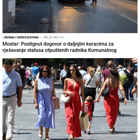
/
BOSNA I HERCEGOVINA
I
PRIJE OKO 1H
Mostar: Postignut dogovor o daljnjim koracima za
rješavanje statusa otpuštenih radnika Komunalnog