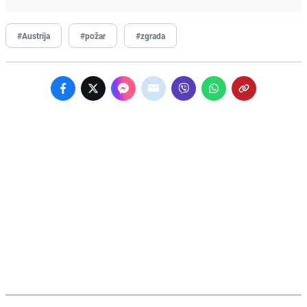
#Austrija
#požar
#zgrada