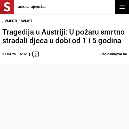
Otvor
/
VIJESTI
/
SVIJET
Tragedija u Austriji: U požaru smrtno
stradali djeca u dobi od 1 i 5 godina
27.04.25. 16:32
Radiosarajevo.ba
0