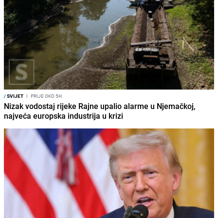
/
SVIJET
I
PRIJE OKO 5H
Nizak vodostaj rijeke Rajne upalio alarme u Njemačkoj,
najveća europska industrija u krizi