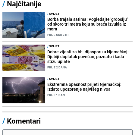
/
Najčitanije
/
SVIJET
Borba trajala satima: Pogledajte 'grdosiju'
od skoro tri metra koju su braća izvukla iz
mora
PRIJE OKO 21H
/
SVIJET
Dobre vijesti za bh. dijasporu u Njemačkoj:
Dječiji doplatak povećan, poznato i kada
stižu uplate
PRIJE 2 DANA
/
SVIJET
Ekstremna opasnost prijeti Njemačkoj:
Izdato upozorenje najvišeg nivoa
PRIJE 1 DAN
/
Komentari