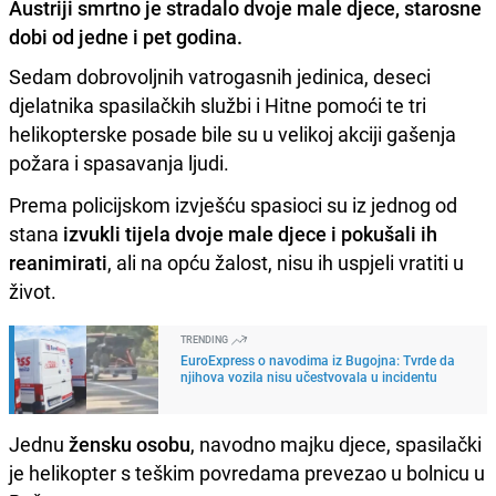
Austriji smrtno je stradalo dvoje male djece, starosne
dobi od jedne i pet godina.
Sedam dobrovoljnih vatrogasnih jedinica, deseci
djelatnika spasilačkih službi i Hitne pomoći te tri
helikopterske posade bile su u velikoj akciji gašenja
požara i spasavanja ljudi.
Prema policijskom izvješću spasioci su iz jednog od
stana
izvukli tijela dvoje male djece i pokušali ih
reanimirati
, ali na opću žalost, nisu ih uspjeli vratiti u
život.
TRENDING
EuroExpress o navodima iz Bugojna: Tvrde da
njihova vozila nisu učestvovala u incidentu
Jednu
žensku osobu
, navodno majku djece, spasilački
je helikopter s teškim povredama prevezao u bolnicu u