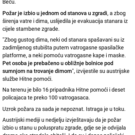
Beču.
Požar je izbio u jednom od stanova u zgradi
, a zbog
širenja vatre i dima, uslijedila je evakuacija stanara iz
cijele stambene zgrade.
"Zbog gustog dima, neki od stanara spašavani su iz
zadimljenog stubišta putem vatrogasne spasilačke
platforme, a neki pomoću vatrogasne kape i maske.
Pet osoba je prebačeno u obližnje bolnice pod
sumnjom na trovanje dimom
", izvijestile su austrijske
službe Hitne pomoći.
Na terenu je bilo 16 pripadnika Hitne pomoći i deset
policajaca te preko 100 vatrogasaca.
Uzrok požara za sada je nepoznat. Istraga je u toku.
Austrijski mediji u nedjelju izvještavaju da je požar
izbio u stanu u poluspratu zgrade, gdje se je odvijala