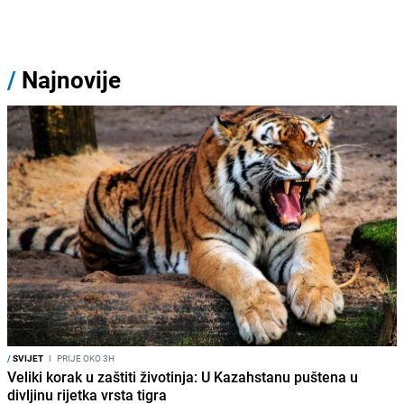
/
Najnovije
/
SVIJET
I
PRIJE OKO 3H
Veliki korak u zaštiti životinja: U Kazahstanu puštena u
divljinu rijetka vrsta tigra