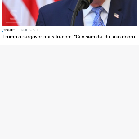
/
SVIJET
I
PRIJE OKO 5H
Trump o razgovorima s Iranom: "Čuo sam da idu jako dobro"