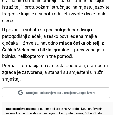
drama oko stradale obitelji. I da su i danas policijski
istražitelji i protupožarni stručnjaci na mjestu jezovite
tragedije koja je u subotu odnijela živote dvoje male
djece.
U požaru u subotu su poginuli jednogodišnji i
petogodišnji dječak, a teško povrijeđena majka
dječaka – žrtve su navodno
mlada češka obitelj iz
Čeških Velenica u blizini granice
– prevezena je u
bolnicu helikopterom hitne pomoći.
Prema informacijama s mjesta događaja, stambena
zgrada je zatvorena, a stanari su smješteni u nužni
smještaj.
Dodajte Radiosarajevo.ba u omiljene Google izvore
Radiosarajevo.ba
pratite putem aplikacije za
Android
|
iOS
i društvenih
mreža
Twitter
|
Facebook
|
Instagram
, kao i putem našeg
Viber
Chata.