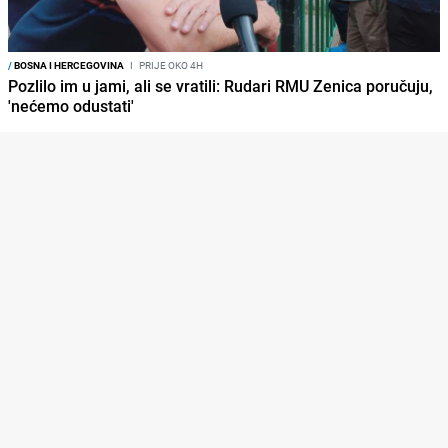
/
BOSNA I HERCEGOVINA
I
PRIJE OKO 4H
Pozlilo im u jami, ali se vratili: Rudari RMU Zenica poručuju,
'nećemo odustati'