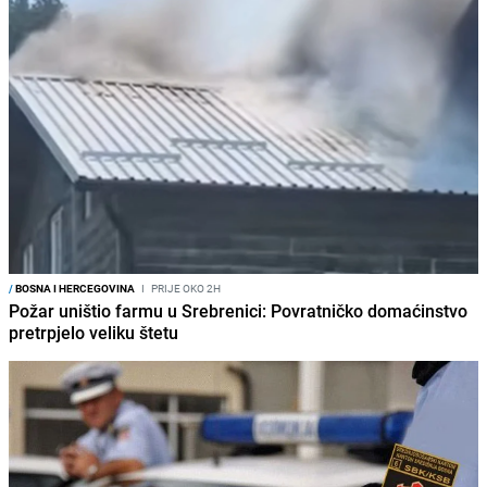
/
BOSNA I HERCEGOVINA
I
PRIJE OKO 2H
Požar uništio farmu u Srebrenici: Povratničko domaćinstvo
pretrpjelo veliku štetu