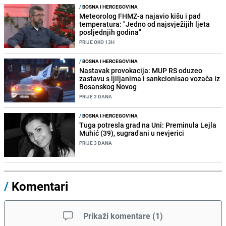
/
BOSNA I HERCEGOVINA
Meteorolog FHMZ-a najavio kišu i pad
temperatura: "Jedno od najsvježijih ljeta
posljednjih godina"
PRIJE OKO 13H
/
BOSNA I HERCEGOVINA
Nastavak provokacija: MUP RS oduzeo
zastavu s ljiljanima i sankcionisao vozača iz
Bosanskog Novog
PRIJE 2 DANA
/
BOSNA I HERCEGOVINA
Tuga potresla grad na Uni: Preminula Lejla
Muhić (39), sugrađani u nevjerici
PRIJE 3 DANA
/
Komentari
Prikaži komentare
(
1
)