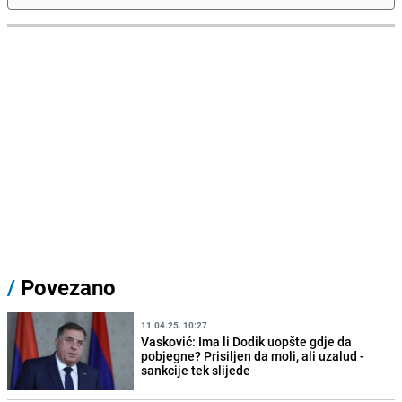
/
Povezano
11.04.25. 10:27
Vasković: Ima li Dodik uopšte gdje da
pobjegne? Prisiljen da moli, ali uzalud -
sankcije tek slijede