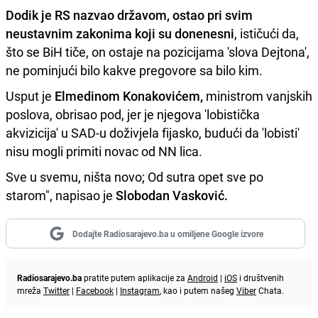
Dodik je RS nazvao državom, ostao pri svim
neustavnim zakonima koji su donenesni
, ističući da,
što se BiH tiče, on ostaje na pozicijama 'slova Dejtona',
ne pominjući bilo kakve pregovore sa bilo kim.
Usput je
Elmedinom Konakovićem,
ministrom vanjskih
poslova, obrisao pod, jer je njegova 'lobistička
akvizicija' u SAD-u doživjela fijasko, budući da 'lobisti'
nisu mogli primiti novac od NN lica.
Sve u svemu, ništa novo; Od sutra opet sve po
starom", napisao je
Slobodan Vasković.
Dodajte Radiosarajevo.ba u omiljene Google izvore
Radiosarajevo.ba
pratite putem aplikacije za
Android
|
iOS
i društvenih
mreža
Twitter
|
Facebook
|
Instagram
, kao i putem našeg
Viber
Chata.