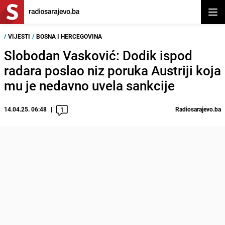
Otvor
/
VIJESTI
/
BOSNA I HERCEGOVINA
Slobodan Vasković: Dodik ispod
radara poslao niz poruka Austriji koja
mu je nedavno uvela sankcije
14.04.25. 06:48
Radiosarajevo.ba
1