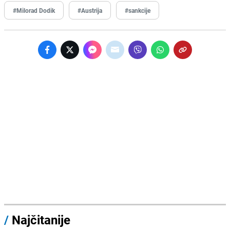
#Milorad Dodik
#Austrija
#sankcije
/
Najčitanije