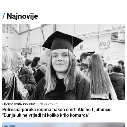
/
Najnovije
/
BOSNA I HERCEGOVINA
I
PRIJE OKO 1H
Potresna poruka imama nakon smrti Aldine Ljubunčić:
"Dunjaluk ne vrijedi ni koliko krilo komarca"