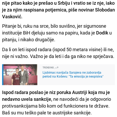
nije pitao kako je prešao u Srbiju i vratio se iz nje, iako
je za njim raspisana potjernica, piše novinar Slobodan
Vasković.
Pitanje bi, ruku na srce, bilo suvišno, jer sigurnosne
institucije BiH djeluju samo na papiru, kada je
Dodik
u
pitanju, i nikako drugačije.
Da li on leti ispod radara (ispod 50 metara visine) ili ne,
nije ni važno. Važno je da leti i da ga niko ne sprječava.
TRENDING
Ljubimac navijača Sarajeva ne zaboravlja
period na Koševu: "Ta emocija je neopisiva"
Ispod radara poslao je niz poruka Austriji koja mu je
nedavno uvela sankcije,
ne navodeći da je odgovorio
protivsankcijama bilo kom od funkcionera te države.
Baš su mu teško pale te austrijske sankcije.