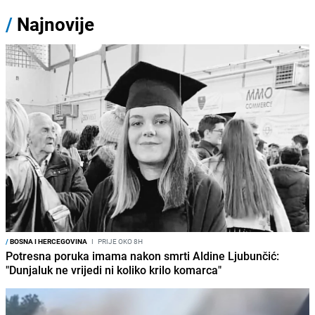
/
Najnovije
/
BOSNA I HERCEGOVINA
I
PRIJE OKO 8H
Potresna poruka imama nakon smrti Aldine Ljubunčić:
"Dunjaluk ne vrijedi ni koliko krilo komarca"