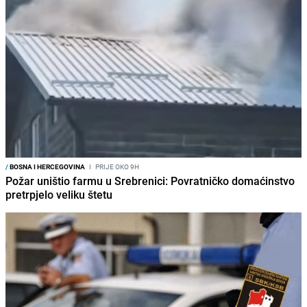
/
BOSNA I HERCEGOVINA
I
PRIJE OKO 9H
Požar uništio farmu u Srebrenici: Povratničko domaćinstvo
pretrpjelo veliku štetu