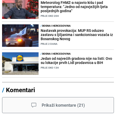
Meteorolog FHMZ-a najavio kišu i pad
temperatura: "Jedno od najsvježijih ljeta
posljednjih godina"
PRIJE OKO 20H
/
BOSNA I HERCEGOVINA
Nastavak provokacija: MUP RS oduzeo
zastavu s ljiljanima i sankcionisao vozača iz
Bosanskog Novog
PRIJE 2 DANA
/
BOSNA I HERCEGOVINA
Jedan od najvećih gradova nije na listi: Ovo
su lokacije prvih Lidl prodavnica u BiH
PRIJE OKO 13H
/
Komentari
Prikaži komentare
(
21
)