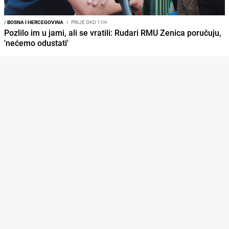
/
BOSNA I HERCEGOVINA
I
PRIJE OKO 11H
Pozlilo im u jami, ali se vratili: Rudari RMU Zenica poručuju,
'nećemo odustati'