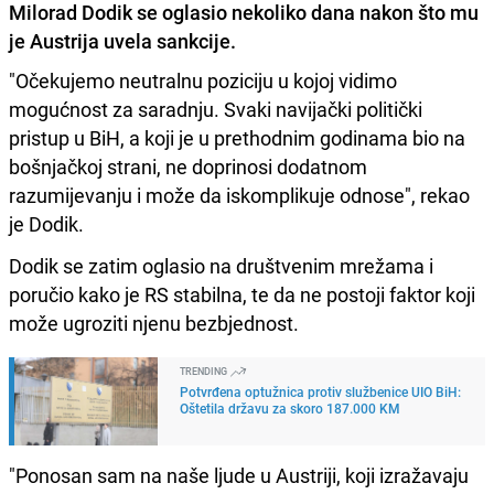
Milorad Dodik se oglasio nekoliko dana nakon što mu
je Austrija uvela sankcije.
"Očekujemo neutralnu poziciju u kojoj vidimo
mogućnost za saradnju. Svaki navijački politički
pristup u BiH, a koji je u prethodnim godinama bio na
bošnjačkoj strani, ne doprinosi dodatnom
razumijevanju i može da iskomplikuje odnose", rekao
je Dodik.
Dodik se zatim oglasio na društvenim mrežama i
poručio kako je RS stabilna, te da ne postoji faktor koji
može ugroziti njenu bezbjednost.
TRENDING
Potvrđena optužnica protiv službenice UIO BiH:
Oštetila državu za skoro 187.000 KM
"Ponosan sam na naše ljude u Austriji, koji izražavaju