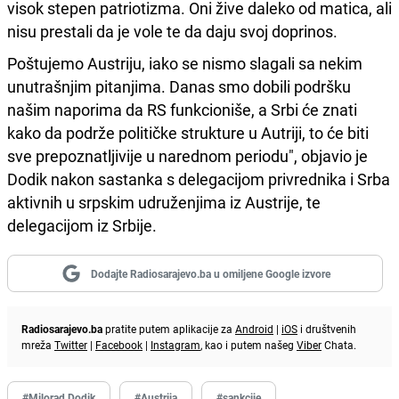
visok stepen patriotizma. Oni žive daleko od matica, ali
nisu prestali da je vole te da daju svoj doprinos.
Poštujemo Austriju, iako se nismo slagali sa nekim
unutrašnjim pitanjima. Danas smo dobili podršku
našim naporima da RS funkcioniše, a Srbi će znati
kako da podrže političke strukture u Autriji, to će biti
sve prepoznatljivije u narednom periodu", objavio je
Dodik nakon sastanka s delegacijom privrednika i Srba
aktivnih u srpskim udruženjima iz Austrije, te
delegacijom iz Srbije.
Dodajte Radiosarajevo.ba u omiljene Google izvore
Radiosarajevo.ba
pratite putem aplikacije za
Android
|
iOS
i društvenih
mreža
Twitter
|
Facebook
|
Instagram
, kao i putem našeg
Viber
Chata.
#Milorad Dodik
#Austrija
#sankcije