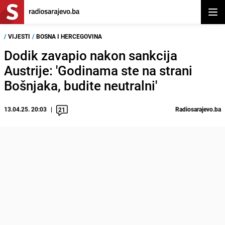
Otvor
/
VIJESTI
/
BOSNA I HERCEGOVINA
Dodik zavapio nakon sankcija
Austrije: 'Godinama ste na strani
Bošnjaka, budite neutralni'
13.04.25. 20:03
Radiosarajevo.ba
21