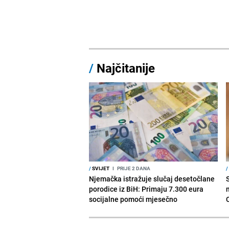
/
Najčitanije
/
SVIJET
I
PRIJE 2 DANA
/
Njemačka istražuje slučaj desetočlane
porodice iz BiH: Primaju 7.300 eura
socijalne pomoći mjesečno