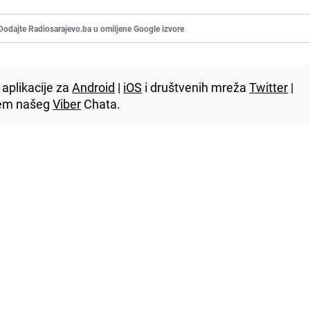
Dodajte Radiosarajevo.ba u omiljene Google izvore
aplikacije za
Android
|
iOS
i društvenih mreža
Twitter
|
utem našeg
Viber
Chata.