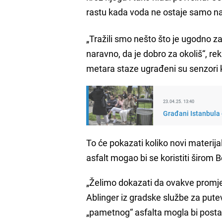
rastu kada voda ne ostaje samo na
„Tražili smo nešto što je ugodno za 
naravno, da je dobro za okoliš“, re
metara staze ugrađeni su senzori k
23.04.25. 13:40
Građani Istanbula 
To će pokazati koliko novi materija
asfalt mogao bi se koristiti širom 
„Želimo dokazati da ovakve prom
Ablinger iz gradske službe za puteve
„pametnog“ asfalta mogla bi posta