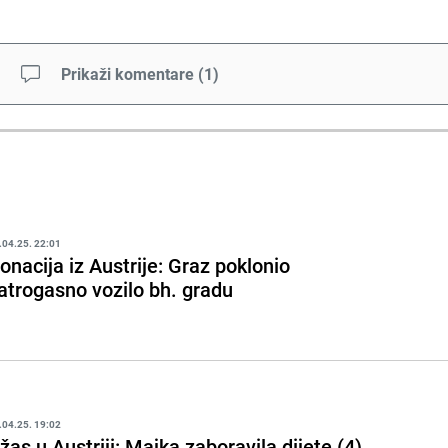
Prikaži komentare
(
1
)
.04.25. 22:01
onacija iz Austrije: Graz poklonio
atrogasno vozilo bh. gradu
.04.25. 19:02
žas u Austriji: Majka zaboravila dijete (4)