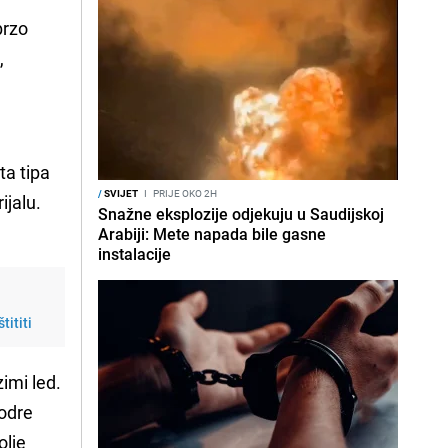
brzo
,
ta tipa
/
SVIJET
I
PRIJE OKO 2H
ijalu.
Snažne eksplozije odjekuju u Saudijskoj
Arabiji: Mete napada bile gasne
instalacije
tititi
zimi led.
rodre
olje