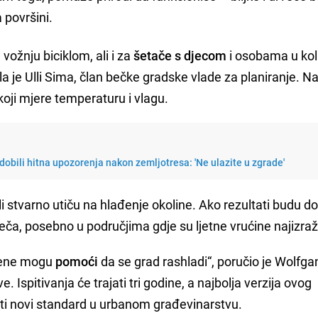
 površini.
vožnju biciklom, ali i za
šetače s djecom
i osobama u kol
kla je Ulli Sima, član bečke gradske vlade za planiranje. N
oji mjere temperaturu i vlagu.
dobili hitna upozorenja nakon zemljotresa: 'Ne ulazite u zgrade'
li stvarno utiču na hlađenje okoline. Ako rezultati budu do
Beča, posebno u područjima gdje su ljetne vrućine najizraž
jene mogu
pomoći
da se grad rashladi“, poručio je Wolfga
. Ispitivanja će trajati tri godine, a najbolja verzija ovog
ti novi standard u urbanom građevinarstvu.