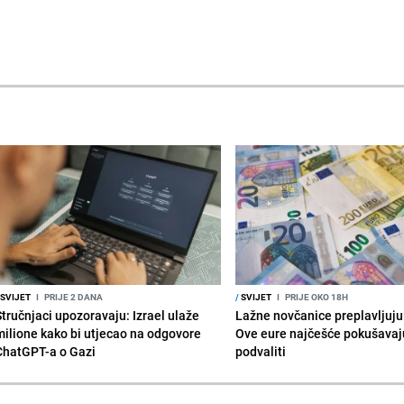
SVIJET
I
PRIJE 2 DANA
/
SVIJET
I
PRIJE OKO 18H
Stručnjaci upozoravaju: Izrael ulaže
Lažne novčanice preplavljuju 
milione kako bi utjecao na odgovore
Ove eure najčešće pokušavaj
ChatGPT-a o Gazi
podvaliti