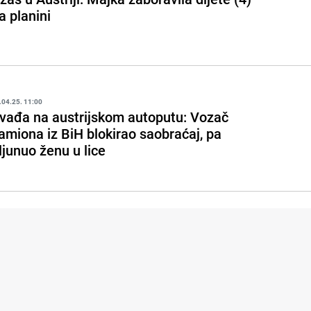
a planini
.04.25. 11:00
vađa na austrijskom autoputu: Vozač
amiona iz BiH blokirao saobraćaj, pa
ljunuo ženu u lice