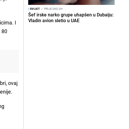
/
SVIJET
I
PRIJE OKO 2H
Šef irske narko grupe uhapšen u Dubaiju:
Vladin avion sletio u UAE
icima. I
a 80
bri, ovaj
enije.
ng