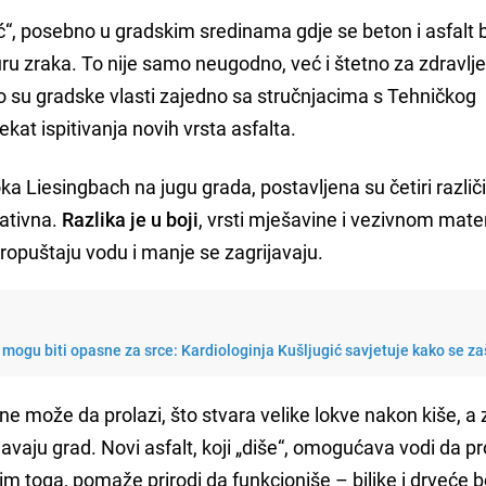
eć“, posebno u gradskim sredinama gdje se beton i asfalt 
ru zraka. To nije samo neugodno, već i štetno za zdravlje
to su gradske vlasti zajedno sa stručnjacima s Tehničkog
kat ispitivanja novih vrsta asfalta.
oka Liesingbach na jugu grada, postavljena su četiri različi
vativna.
Razlika je u boji
, vrsti mješavine i vezivnom mater
propuštaju vodu i manje se zagrijavaju.
mogu biti opasne za srce: Kardiologinja Kušljugić savjetuje kako se zaš
 ne može da prolazi, što stvara velike lokve nakon kiše, a 
javaju grad. Novi asfalt, koji „diše“, omogućava vodi da p
sim toga, pomaže prirodi da funkcioniše – biljke i drveće b