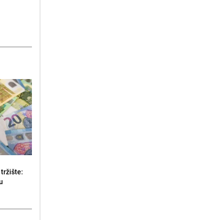
tržište:
u