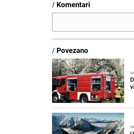
/
Komentari
/
Povezano
22
D
v
18
U