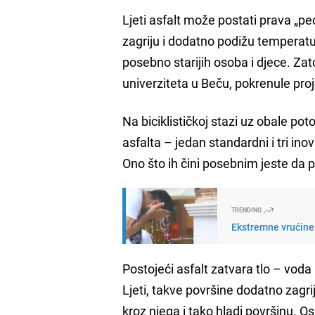
Ljeti asfalt može postati prava „p
zagriju i dodatno podižu temperatu
posebno starijih osoba i djece. Za
univerziteta u Beču, pokrenule proje
Na biciklističkoj stazi uz obale pot
asfalta – jedan standardni i tri ino
Ono što ih čini posebnim jeste da 
TRENDING
Ekstremne vrućine 
Postojeći asfalt zatvara tlo – voda
Ljeti, takve površine dodatno zagri
kroz njega i tako hladi površinu. O