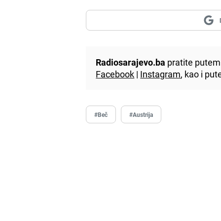
Radiosarajevo.ba
pratite putem 
Facebook
|
Instagram
, kao i p
#Beč
#Austrija