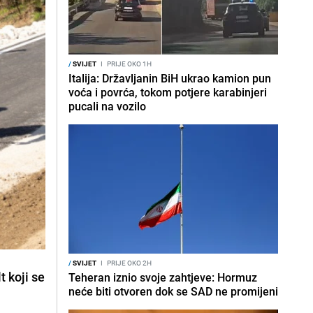
/
SVIJET
I
PRIJE OKO 1H
Italija: Državljanin BiH ukrao kamion pun
voća i povrća, tokom potjere karabinjeri
pucali na vozilo
/
SVIJET
I
PRIJE OKO 2H
t koji se
Teheran iznio svoje zahtjeve: Hormuz
neće biti otvoren dok se SAD ne promijeni