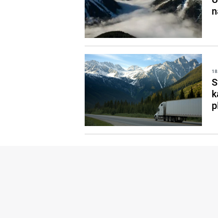
n
18
S
k
p