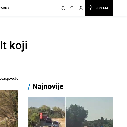
RADIO
90,2 FM
t koji
osarajevo.ba
/
Najnovije