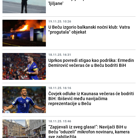
'ljiljane'
19.11.25. 10:26
U Beču izgorio balkanski noćni klub: Vatra
"progutala" objekat
18.11.25. 16:31
Uprkos povredi stigao kao podrška: Ermedin
Demirović večeras će u Beču bodriti BiH
18.11.25. 16:16
Čovjek odluke iz Kaunasa večeras će bodriti
BiH: Ibišević među navijačima
reprezentacije u Beču
18.11.25. 15:46
“Zapjevali iz sveg glasa!”: Navijači BiH u
Beču "oduzeli" mikrofon novinaru, kamera
sve zabilježila