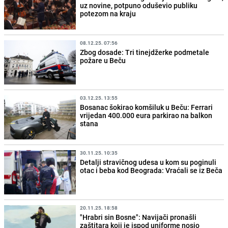
uz novine, potpuno oduševio publiku
potezom na kraju
08.12.25. 07:56
Zbog dosade: Tri tinejdžerke podmetale
požare u Beču
03.12.25. 13:55
Bosanac šokirao komšiluk u Beču: Ferrari
vrijedan 400.000 eura parkirao na balkon
stana
30.11.25. 10:35
Detalji stravičnog udesa u kom su poginuli
otac i beba kod Beograda: Vraćali se iz Beča
20.11.25. 18:58
"Hrabri sin Bosne": Navijači pronašli
zaštitara koji je ispod uniforme nosio