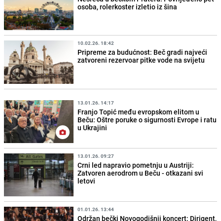
osoba, rolerkoster izletio iz šina
10.02.26. 18:42
Pripreme za budućnost: Beč gradi najveći
zatvoreni rezervoar pitke vode na svijetu
13.01.26. 14:17
Franjo Topić među evropskom elitom u
Beču: Oštre poruke o sigurnosti Evrope i ratu
u Ukrajini
13.01.26. 09:27
Crni led napravio pometnju u Austriji:
Zatvoren aerodrom u Beču - otkazani svi
letovi
01.01.26. 13:44
Održan bečki Novogodišnji koncert: Dirigent,