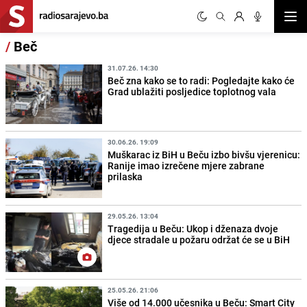
Otvor
/
Beč
31.07.26. 14:30
Beč zna kako se to radi: Pogledajte kako će
Grad ublažiti posljedice toplotnog vala
30.06.26. 19:09
Muškarac iz BiH u Beču izbo bivšu vjerenicu:
Ranije imao izrečene mjere zabrane
prilaska
29.05.26. 13:04
Tragedija u Beču: Ukop i dženaza dvoje
djece stradale u požaru održat će se u BiH
25.05.26. 21:06
Više od 14.000 učesnika u Beču: Smart City