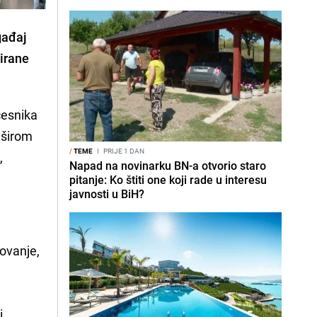
gađaj
sirane
česnika
 širom
/
TEME
I
PRIJE 1 DAN
,
Napad na novinarku BN-a otvorio staro
pitanje: Ko štiti one koji rade u interesu
javnosti u BiH?
tovanje,
i.