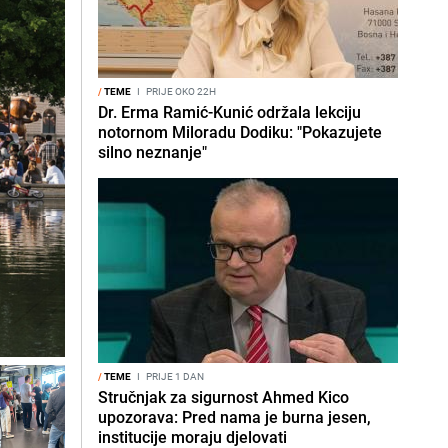
/
TEME
I
PRIJE OKO 22H
Dr. Erma Ramić-Kunić održala lekciju
notornom Miloradu Dodiku: "Pokazujete
silno neznanje"
/
TEME
I
PRIJE 1 DAN
Stručnjak za sigurnost Ahmed Kico
upozorava: Pred nama je burna jesen,
institucije moraju djelovati