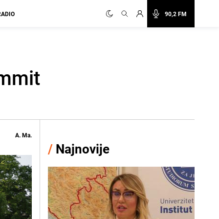
RADIO
90,2 FM
ummit
A. Ma.
/
Najnovije