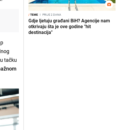
/
TEME
I
PRIJE 2 DANA
Gdje ljetuju građani BiH? Agencije nam
i
otkrivaju šta je ove godine "hit
destinacija"
up
odnog
nu tačku
snažnom