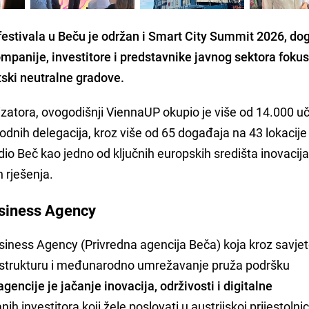
estivala u Beču je održan i Smart City Summit 2026, do
kompanije, investitore i predstavnike javnog sektora foku
tski neutralne gradove.
atora, ovogodišnji ViennaUP okupio je više od 14.000 u
odnih delegacija, kroz više od 65 događaja na 43 lokacije
dio Beč kao jedno od ključnih europskih središta inovacija
 rješenja.
usiness Agency
Business Agency (Privredna agencija Beča) koja kroz savje
frastrukturu i međunarodno umrežavanje pruža podršku
gencije je jačanje inovacija, održivosti i digitalne
ranih investitora koji žele poslovati u austrijskoj prijestolnic