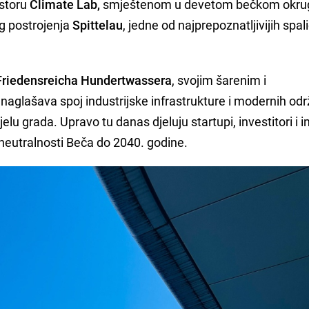
ostoru
Climate Lab,
smještenom u devetom bečkom okrug
og postrojenja
Spittelau
, jedne od najprepoznatljivijih spal
riedensreicha Hundertwassera
, svojim šarenim i
glašava spoj industrijske infrastrukture i modernih odr
elu grada. Upravo tu danas djeluju startupi, investitori i in
neutralnosti Beča do 2040. godine.