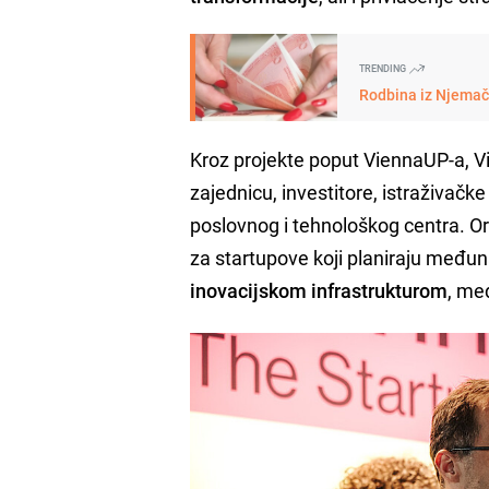
TRENDING
Rodbina iz Njemačk
Kroz projekte poput ViennaUP-a, V
zajednicu, investitore, istraživač
poslovnog i tehnološkog centra. Org
za startupove koji planiraju među
inovacijskom infrastrukturom
, me