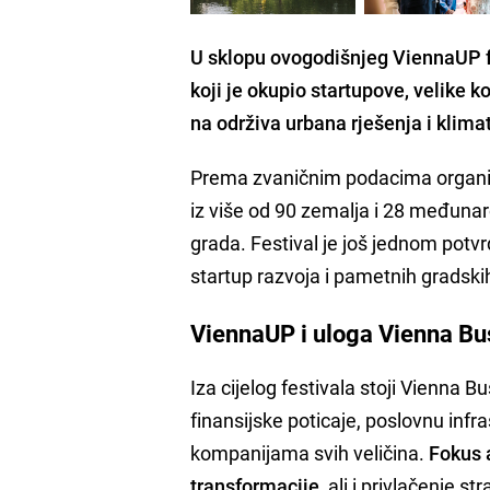
U sklopu ovogodišnjeg ViennaUP f
koji je okupio startupove, velike 
na održiva urbana rješenja i klima
Prema zvaničnim podacima organiz
iz više od 90 zemalja i 28 međunar
grada. Festival je još jednom potvr
startup razvoja i pametnih gradskih
ViennaUP i uloga Vienna B
Iza cijelog festivala stoji Vienna 
finansijske poticaje, poslovnu in
kompanijama svih veličina.
Fokus a
transformacije
, ali i privlačenje st