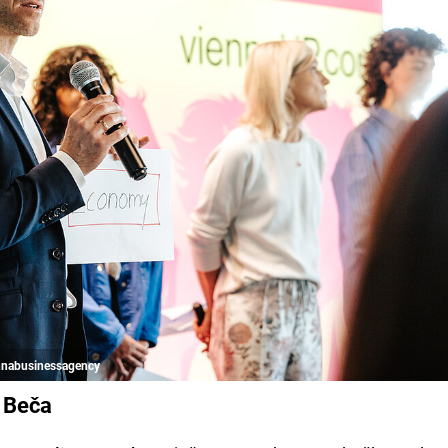
ennabusinessagency
' Beča