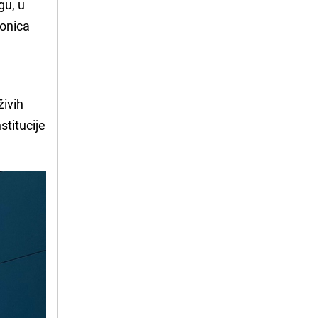
u, u
ionica
živih
stitucije