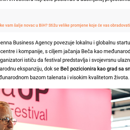
e vam šalje novac u BiH? Stižu velike promjene koje će vas obradovat
ienna Business Agency povezuje lokalnu i globalnu start
ke centre i kompanije, s ciljem jačanja Beča kao međunar
anizatori ističu da festival predstavlja i svojevrsnu ulaz
narodnu ekspanziju, dok se
Beč pozicionira kao grad sa 
đunarodnom bazom talenata i visokim kvalitetom života.