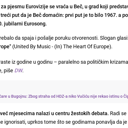
 za pjesmu Eurovizije se vraća u Beč, u grad koji predsta
e treći put da je Beč domaćin: prvi put je to bilo
1967
. a p
. jubilarni Eurosong.
trebalo da spaja i pošalje poruku otvorenosti. Slogan glasi
rope"
(United By Music - (In) The Heart Of Europe).
 raste iz godine u godinu – paralelno sa političkim krizama
e, piše
DW
.
tičare u Bugojnu: Zbog straha od HDZ-a niko Vučiću nije rekao istinu o Či
e
već mjesecima nalazi u centru žestokih debata.
Radi se
eže ignorisati, uprkos tome što se godinama ponavlja da je