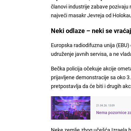
članovi industrije zabave pozivaju
najveći masakr Jevreja od Holokau
Neki odlaze – neki se vraća
Europska radiodifuzna unija (EBU) ost
udruženje javnih servisa, a ne vlad
Bečka policija očekuje akcije ometa
prijavljene demonstracije sa oko 3
pretpostavlja da će biti i drugih a
21.04.26. 13:09
Nema pozornice za
Neke zemlje zbog učešća Izraela bo