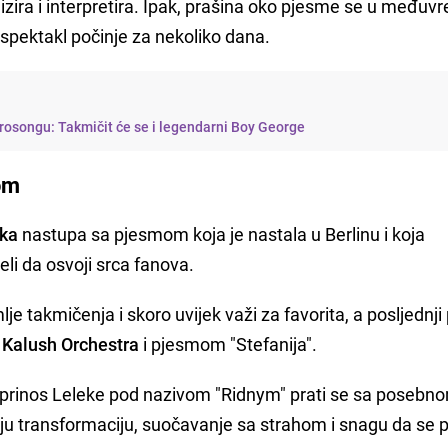
lizira i interpretira. Ipak, prašina oko pjesme se u među
 spektakl počinje za nekoliko dana.
rosongu: Takmičit će se i legendarni Boy George
om
eka
nastupa sa pjesmom koja je nastala u Berlinu i koja
li da osvoji srca fanova.
e takmičenja i skoro uvijek važi za favorita, a posljednji 
m
Kalush Orchestra
i pjesmom "Stefanija".
oprinos Leleke pod nazivom "Ridnym" prati se sa posebn
ju transformaciju, suočavanje sa strahom i snagu da se