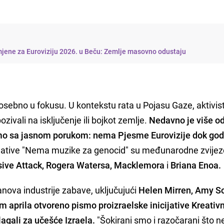
mjene za Euroviziju 2026. u Beču: Zemlje masovno odustaju
posebno u fokusu. U kontekstu rata u Pojasu Gaze, aktivisti
zivali na isključenje ili bojkot zemlje.
Nedavno je više o
mo sa jasnom porukom: nema Pjesme Eurovizije dok god 
cijative "Nema muzike za genocid" su međunarodne zvije
ive Attack, Rogera Watersa, Macklemora
i
Briana Enoa.
anova industrije zabave, uključujući
Helen Mirren, Amy 
m aprila otvoreno pismo proizraelske inicijative Kreativ
agali za učešće Izraela.
"Šokirani smo i razočarani što n