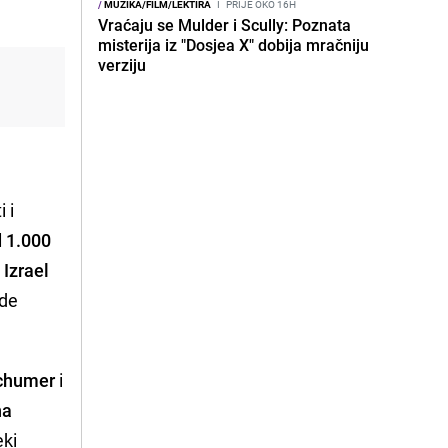
/
MUZIKA/FILM/LEKTIRA
I
PRIJE OKO 16H
Vraćaju se Mulder i Scully: Poznata
misterija iz "Dosjea X" dobija mračniju
verziju
 i
d 1.000
Izrael
zde
Schumer
i
na
eki