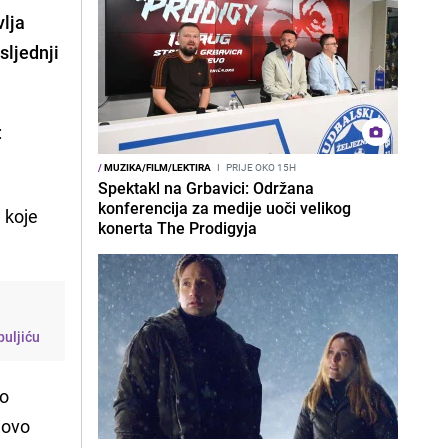
vlja
osljednji
:
/
MUZIKA/FILM/LEKTIRA
I
PRIJE OKO 15H
Spektakl na Grbavici: Održana
konferencija za medije uoči velikog
 koje
konerta The Prodigyja
puljiću
 o
 ovo