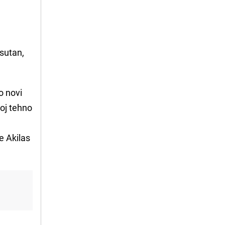
isutan,
o novi
noj tehno
e Akilas