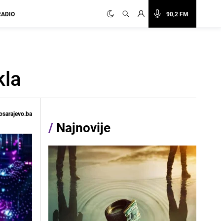
RADIO
90,2 FM
kla
osarajevo.ba
/
Najnovije