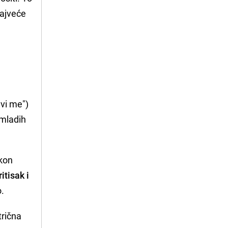
najveće
vi me")
 mladih
akon
itisak i
o.
trična