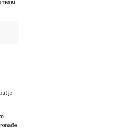
vremenu
put je
om
 pronađe