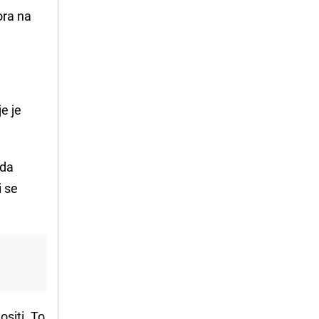
ora na
je je
ada
i se
siti. To