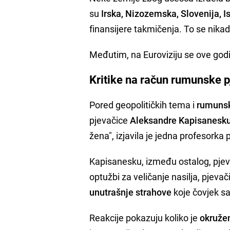
su
Irska, Nizozemska, Slovenija, I
finansijere takmičenja. To se nikad
Međutim, na Euroviziju se ove god
Kritike na račun rumunske 
Pored geopolitičkih tema i
rumunsk
pjevačice
Aleksandre Kapisanesk
žena", izjavila je jedna profesorka
Kapisanesku, između ostalog, pjeva
optužbi za veličanje nasilja, pjeva
unutrašnje strahove
koje čovjek sa
Reakcije pokazuju koliko je
okružen