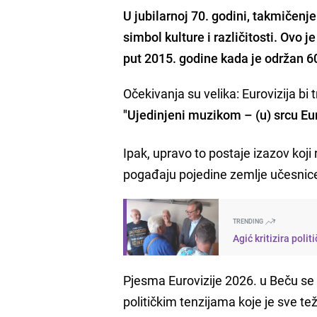
U jubilarnoj 70. godini, takmičenje
simbol kulture i različitosti. Ovo j
put
2015. godine
kada je održan 60
Očekivanja su velika: Eurovizija bi 
"Ujedinjeni muzikom – (u) srcu Eu
Ipak, upravo to postaje izazov koji
pogađaju pojedine zemlje učesnic
TRENDING
Agić kritizira poli
Pjesma Eurovizije 2026. u Beču s
političkim tenzijama koje je sve t