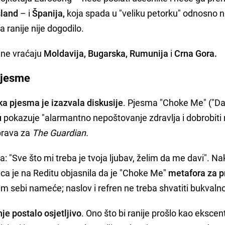
sland
– i
Španija,
koja spada u "veliku petorku" odnosno 
a ranije nije dogodilo.
ine vraćaju
Moldavija, Bugarska, Rumunija
i
Crna Gora.
pjesme
a pjesma je izazvala diskusije
. Pjesma "Choke Me" ("Da
u
pokazuje "alarmantno nepoštovanje zdravlja i dobrobiti
 prava za
The Guardian.
: "Sve što mi treba je tvoja ljubav, želim da me davi". N
čica je na Reditu objasnila da je "Choke Me"
metafora za pr
m sebi nameće; naslov i refren ne treba shvatiti bukvaln
je postalo osjetljivo
. Ono što bi ranije prošlo kao ekscen