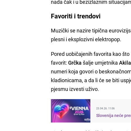
nada čak i u bezizlaznim situacija
Favoriti i trendovi
Muzički se nazire tipična eurovizij
plesni i eksplozivni elektropop.
Pored uobičajenih favorita kao što
favorit:
Grčka
šalje umjetnika
Akil
numeri koja govori o beskonačnom
kladionicama, a da li će se biti us
pjesmu izvesti uživo.
23.04.26. 11:06
Slovenija neće pre