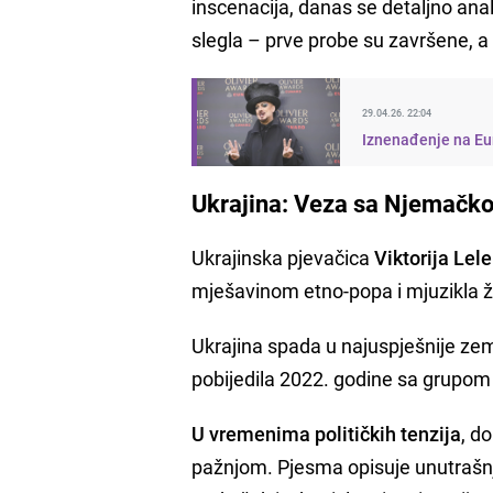
inscenacija, danas se detaljno ana
slegla – prve probe su završene, a
29.04.26. 22:04
Iznenađenje na Eu
Ukrajina: Veza sa Njemačk
Ukrajinska pjevačica
Viktorija Lel
mješavinom etno-popa i mjuzikla že
Ukrajina spada u najuspješnije zemlj
pobijedila 2022. godine sa grupo
U vremenima političkih tenzija
, d
pažnjom. Pjesma opisuje unutrašn