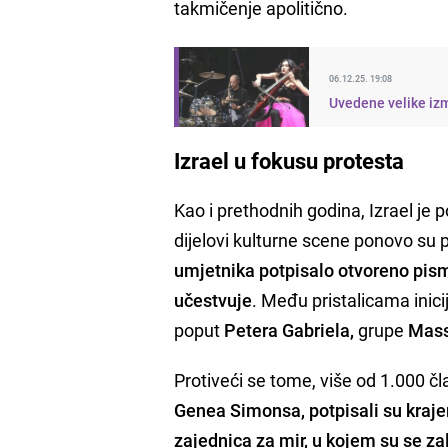
takmičenje apolitično.
06.12.25. 19:08
Uvedene velike iz
Izrael u fokusu protesta
Kao i prethodnih godina, Izrael je 
dijelovi kulturne scene ponovo su po
umjetnika potpisalo otvoreno pis
učestvuje
. Među pristalicama ini
poput
Petera Gabriela,
grupe
Mass
Protiveći se tome, više od 1.000 čl
Genea Simonsa, potpisali su kraje
zajednica za mir, u kojem su se zal