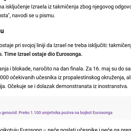
 na isključenje Izraela iz takmičenja zbog njegovog odgov
sta", navodi se u pismu.
ju
aje pri svojoj liniji da Izrael ne treba isključiti: takmičen
a.
Time Izrael ostaje dio Eurosonga.
nja i blokade, naročito na dan finala. Za 16. maj su do s
.000 očekivanih učesnika iz propalestinskog okruženja, al
kcija. Očekuje se i dolazak demonstranata iz inostranstva.
 genocid: Preko 1.100 umjetnika poziva na bojkot Eurosonga
jkotuju Eurosong – neće poslati učesnike i neće ga preno