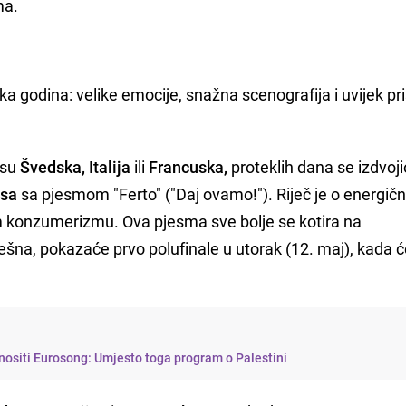
ma.
ska godina: velike emocije, snažna scenografija i uvijek pr
 su
Švedska, Italija
ili
Francuska,
proteklih dana se izdvoji
asa
sa pjesmom "Ferto" ("Daj ovamo!"). Riječ je o energič
 konzumerizmu. Ova pjesma sve bolje se kotira na
pješna, pokazaće prvo polufinale u utorak (12. maj), kada ć
nositi Eurosong: Umjesto toga program o Palestini