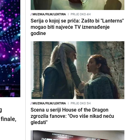
/
MUZIKA/FILM/LEKTIRA
I
PRIJE OKO 4H
Serija o kojoj se priča: Zašto bi "Lanterns"
mogao biti najveće TV iznenađenje
godine
/
MUZIKA/FILM/LEKTIRA
I
PRIJE OKO 5H
g
Scena u seriji House of the Dragon
zgrozila fanove: "Ovo više nikad neću
finale,
gledati"