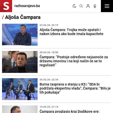
Otvor
/
Aljoša Čampara
23.06.26. 22:19
Aljoša Čampara: Trojka može opstati i
nakon izbora ako bude imala kapacitete
28.04.26. 18:50
Čampara: “Postoje određene nejasnoće za
državnu imovinu i na koji način će se to
regulisati”
26.02.26. 22:34
Burna rasprava o stanju u KS | "SDA bi
podržala ekspertnu vladu", Čampara: "Bilo je
tih pokušaja"
19.09.25. 21:14
Čampara proglasio kraj Dodikove ere: