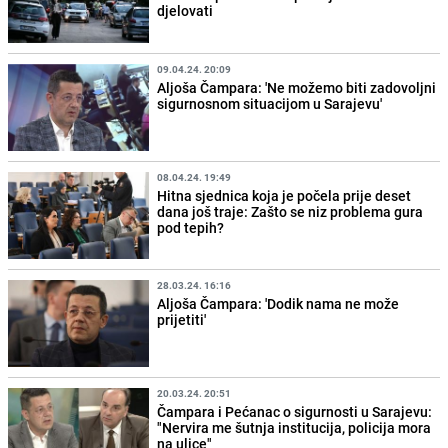
djelovati
09.04.24. 20:09
Aljoša Čampara: 'Ne možemo biti zadovoljni
sigurnosnom situacijom u Sarajevu'
08.04.24. 19:49
Hitna sjednica koja je počela prije deset
dana još traje: Zašto se niz problema gura
pod tepih?
28.03.24. 16:16
Aljoša Čampara: 'Dodik nama ne može
prijetiti'
20.03.24. 20:51
Čampara i Pećanac o sigurnosti u Sarajevu:
"Nervira me šutnja institucija, policija mora
na ulice"