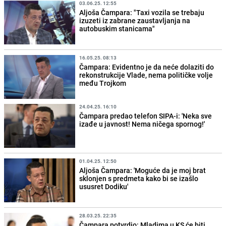
03.06.25. 12:55
Aljoša Čampara: "Taxi vozila se trebaju
izuzeti iz zabrane zaustavljanja na
autobuskim stanicama"
16.05.25. 08:13
Čampara: Evidentno je da neće dolaziti do
rekonstrukcije Vlade, nema političke volje
među Trojkom
24.04.25. 16:10
Čampara predao telefon SIPA-i: 'Neka sve
izađe u javnost! Nema ničega spornog!'
01.04.25. 12:50
Aljoša Čampara: 'Moguće da je moj brat
sklonjen s predmeta kako bi se izašlo
ususret Dodiku'
28.03.25. 22:35
Čampara potvrdio: Mladima u KS će biti