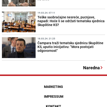
19.03.24. 07:11
Teške saobraćajne nesreće, pucnjave,
napadi: Hoće li se održati tematska sjednica
Skupštine KS?
18.03.24. 21:25
Čampara traži tematsku sjednicu Skupštine
KS, uputio inicijativu: "Mora postojati
odgovornost"
Naredna
MARKETING
IMPRESSUM
KONTAKT