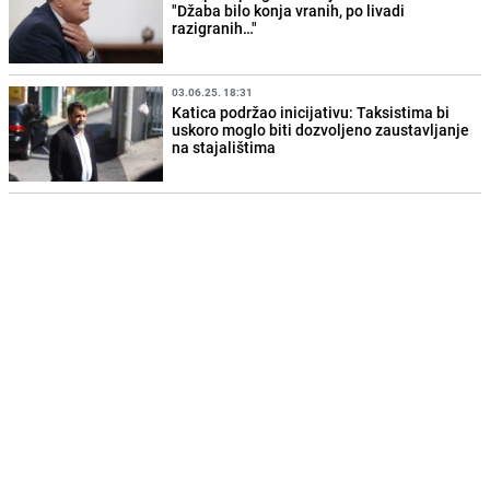
"Džaba bilo konja vranih, po livadi
razigranih…"
03.06.25. 18:31
Katica podržao inicijativu: Taksistima bi
uskoro moglo biti dozvoljeno zaustavljanje
na stajalištima