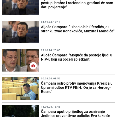
postupi hrabro i racionalno, građani će nam
dati povjerenje'
24.11.24. 12:19
Aljoša Čampara: "Izbacio bih Efendića, a u
stranku zvao Konakovića, Muzura i Mandića"
22.10.24. 20:05
Aljoša Čampara: 'Moguće da postoje ljudi u
NiP-u koji su počeli spletkariti'
30.08.24. 09:56
Čampara oštro protiv imenovanja Krešića u
Upravni odbor RTV FBiH: 'On je za Herceg-
Bosnu'
11.06.24. 15:46
Čampara uputio prijedlog za osnivanje
Jedinice preventivne policije: Evo kako će