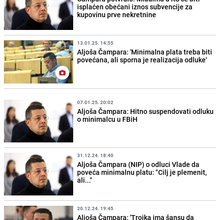
isplaćen obećani iznos subvencije za
kupovinu prve nekretnine
13.01.25. 14:55
Aljoša Čampara: 'Minimalna plata treba biti
povećana, ali sporna je realizacija odluke'
07.01.25. 20:02
Aljoša Čampara: Hitno suspendovati odluku
o minimalcu u FBiH
31.12.24. 18:40
Aljoša Čampara (NIP) o odluci Vlade da
poveća minimalnu platu: "Cilj je plemenit,
ali..."
20.12.24. 19:45
Aljoša Čampara: 'Trojka ima šansu da