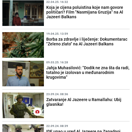
22.04.25. 16:32
Koja je cijena poluistina koje nam govore
političari? Film "Nasmijana Gruzija" na Al
Jazeeri Balkans
19.04.25. 13:59
Borba za zdravlje i liječenje: Dokumentarac
"Zeleno zlato" na Al Jazeeri Balkans
09.03.25. 16:28
Jahja Muhasilović: "Dodik ne zna šta da radi,
totalno je izolovan u međunarodnim
krugovima"
23.09.24. 08:36
Zatvaranje Al Jazeere u Ramallahu: Ubij
glasnika!
22.09.24. 08:39
IDF upao u ured Al Jazeere na Zapadnoj