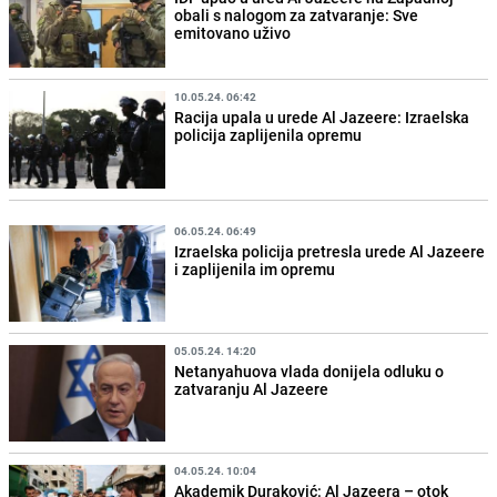
obali s nalogom za zatvaranje: Sve
emitovano uživo
10.05.24. 06:42
Racija upala u urede Al Jazeere: Izraelska
policija zaplijenila opremu
06.05.24. 06:49
Izraelska policija pretresla urede Al Jazeere
i zaplijenila im opremu
05.05.24. 14:20
Netanyahuova vlada donijela odluku o
zatvaranju Al Jazeere
04.05.24. 10:04
Akademik Duraković: Al Jazeera – otok