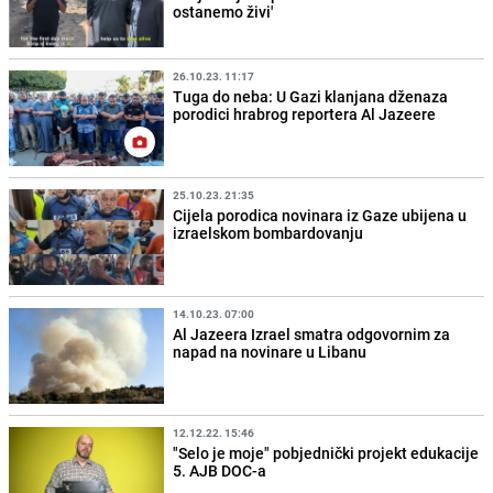
ostanemo živi'
26.10.23. 11:17
Tuga do neba: U Gazi klanjana dženaza
porodici hrabrog reportera Al Jazeere
25.10.23. 21:35
Cijela porodica novinara iz Gaze ubijena u
izraelskom bombardovanju
14.10.23. 07:00
Al Jazeera Izrael smatra odgovornim za
napad na novinare u Libanu
12.12.22. 15:46
"Selo je moje" pobjednički projekt edukacije
5. AJB DOC-a