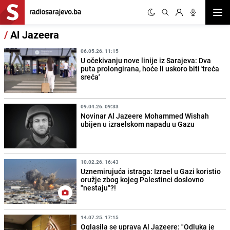
Otvor
/
Al Jazeera
06.05.26. 11:15
U očekivanju nove linije iz Sarajeva: Dva
puta prolongirana, hoće li uskoro biti 'treća
sreća'
09.04.26. 09:33
Novinar Al Jazeere Mohammed Wishah
ubijen u izraelskom napadu u Gazu
10.02.26. 16:43
Uznemirujuća istraga: Izrael u Gazi koristio
oružje zbog kojeg Palestinci doslovno
"nestaju"?!
14.07.25. 17:15
Oglasila se uprava Al Jazeere: "Odluka je