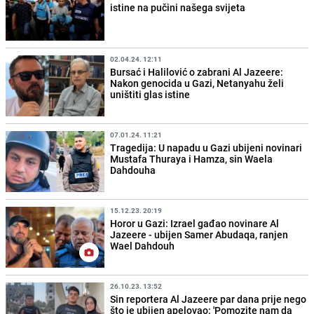
istine na pučini našega svijeta
02.04.24. 12:11
Bursać i Halilović o zabrani Al Jazeere:
Nakon genocida u Gazi, Netanyahu želi
uništiti glas istine
07.01.24. 11:21
Tragedija: U napadu u Gazi ubijeni novinari
Mustafa Thuraya i Hamza, sin Waela
Dahdouha
15.12.23. 20:19
Horor u Gazi: Izrael gađao novinare Al
Jazeere - ubijen Samer Abudaqa, ranjen
Wael Dahdouh
26.10.23. 13:52
Sin reportera Al Jazeere par dana prije nego
što je ubijen apelovao: 'Pomozite nam da