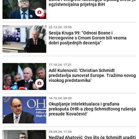
egzistencijalna prijetnja BiH
22.12.24. 15:55
Sesija Kruga 99: "Odnosi Bosne i
Hercegovine s Crnom Gorom bili veoma
dobri posljednjih decenija"
17.10.24. 17:21
Adil Kulenović: 'Christian Schmidt
predstavlja sunovrat Europe. Tražimo novog
visokog predstavnika'
16.10.24. 06:30
Okupljanje intelektualaca i građana
prekoputa OHR-a zbog Schmidtovog rušenja
presude 'Kovačević'
29.09.24. 11:54
Nedžad Ahatović: Ovo što će Schmidt uraditi