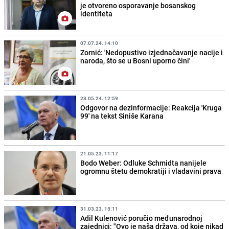
je otvoreno osporavanje bosanskog
identiteta
07.07.24. 14:10
Zornić: 'Nedopustivo izjednačavanje nacije i
naroda, što se u Bosni uporno čini'
23.05.24. 12:59
Odgovor na dezinformacije: Reakcija 'Kruga
99' na tekst Siniše Karana
21.05.23. 11:17
Bodo Weber: Odluke Schmidta nanijele
ogromnu štetu demokratiji i vladavini prava
31.03.23. 15:11
Adil Kulenović poručio međunarodnoj
zajednici: "Ovo je naša država, od koje nikad