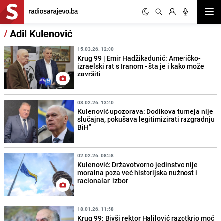
Otvor
/
Adil Kulenović
15.03.26. 12:00
Krug 99 | Emir Hadžikadunić: Američko-
izraelski rat s Iranom - šta je i kako može
završiti
08.02.26. 13:40
Kulenović upozorava: Dodikova turneja nije
slučajna, pokušava legitimizirati razgradnju
BiH"
02.02.26. 08:58
Kulenović: Državotvorno jedinstvo nije
moralna poza već historijska nužnost i
racionalan izbor
18.01.26. 11:58
Krug 99: Bivši rektor Halilović razotkrio moć