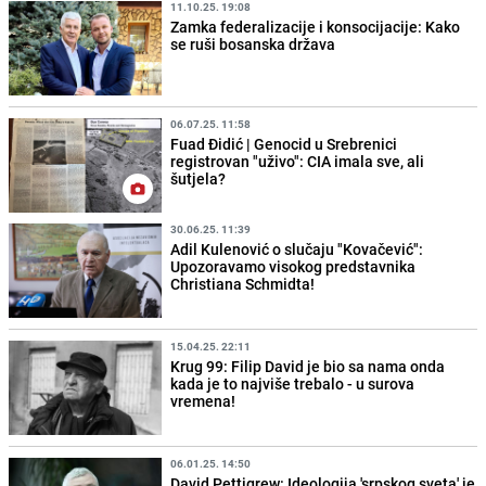
11.10.25. 19:08
Zamka federalizacije i konsocijacije: Kako
se ruši bosanska država
06.07.25. 11:58
Fuad Đidić | Genocid u Srebrenici
registrovan "uživo": CIA imala sve, ali
šutjela?
30.06.25. 11:39
Adil Kulenović o slučaju "Kovačević":
Upozoravamo visokog predstavnika
Christiana Schmidta!
15.04.25. 22:11
Krug 99: Filip David je bio sa nama onda
kada je to najviše trebalo - u surova
vremena!
06.01.25. 14:50
David Pettigrew: Ideologija 'srpskog sveta' je