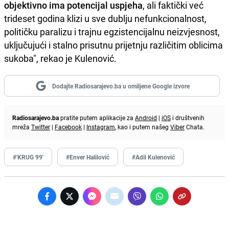
objektivno ima potencijal uspjeha
, ali faktički već
trideset godina klizi u sve dublju nefunkcionalnost,
političku paralizu i trajnu egzistencijalnu neizvjesnost,
uključujući i stalno prisutnu prijetnju različitim oblicima
sukoba", rekao je Kulenović.
Dodajte Radiosarajevo.ba u omiljene Google izvore
Radiosarajevo.ba
pratite putem aplikacije za
Android
|
iOS
i društvenih
mreža
Twitter
|
Facebook
|
Instagram
, kao i putem našeg
Viber
Chata.
#'KRUG 99'
#Enver Halilović
#Adil Kulenović