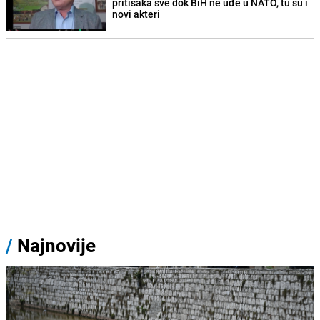
pritisaka sve dok BiH ne uđe u NATO, tu su i
novi akteri
/
Najnovije