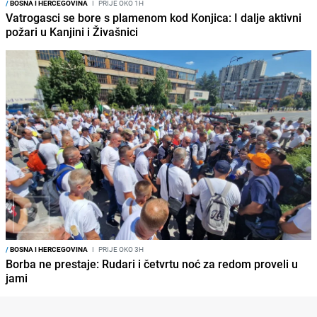
/
BOSNA I HERCEGOVINA
I
PRIJE OKO 1H
Vatrogasci se bore s plamenom kod Konjica: I dalje aktivni
požari u Kanjini i Živašnici
/
BOSNA I HERCEGOVINA
I
PRIJE OKO 3H
Borba ne prestaje: Rudari i četvrtu noć za redom proveli u
jami