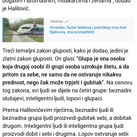
bogatim i siromašnim, muškarcima i ženama", dodao
je Halilović.
TRENDING
Hrvatska: Sudar teretnog i putničkog voza kod
Bjelovara, ima povrijeđenih
Treći temeljni zakon gluposti, kako je dodao, jedini je
zlatni zakon gluposti. On glasi:
"Glupa je ona osoba
koja drugoj osobi ili grupi osoba uzrokuje štetu, a da
pritom za sebe, ne samo da ne ostvaruje nikakvu
prednost, nego čak može trpjeti i gubitak"
. Na osnovu
tog zakona, svi ljudi se dijele na četiri grupe: beznadni
slušajevi, inteligentni ljudi, lopovi i glupaci.
Prema Halilovićevim riječima, beznadni ljudi ili
beznadna grupa ljudi proizvedi gubitak sebi, a dobitak
drugom. Inteligentni ljudi ili inteligentna grupa ljudi
proizvodi dobit i sebi i drugima. Lopov ostvaruje sebi