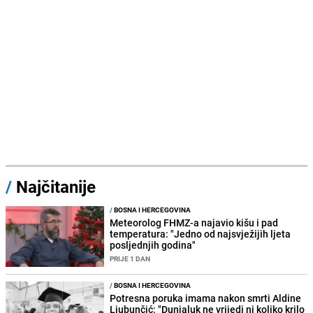
/
Najčitanije
/
BOSNA I HERCEGOVINA
Meteorolog FHMZ-a najavio kišu i pad
temperatura: "Jedno od najsvježijih ljeta
posljednjih godina"
PRIJE 1 DAN
/
BOSNA I HERCEGOVINA
Potresna poruka imama nakon smrti Aldine
Ljubunčić: "Dunjaluk ne vrijedi ni koliko krilo