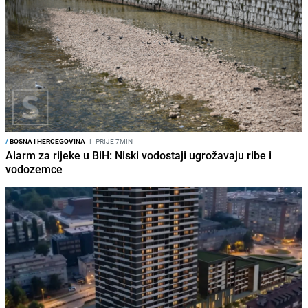
/
BOSNA I HERCEGOVINA
I
PRIJE 7MIN
Alarm za rijeke u BiH: Niski vodostaji ugrožavaju ribe i
vodozemce