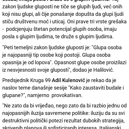
zakon ljudske gluposti ne tiče se glupih ljudi, već onih
koji nisu glupi, ali čije ponašanje dopušta da glupi ljudi
stiču društvenu moć i uticaj. Oni prave tri vrste grešaka
- podcjenjuju štetan potencijal glupih osoba, imaju
posla s glupim ljudima, te druže s glupim ljudima.
"Peti temeljni zakon ljudske gluposti je: "Glupa osoba
je najopasniji tip osobe koji postoji. Glupa osoba
opasnija je od lopova". Opasnost glupe osobe proizilazi
iz nesvjesnosti svoje gluposti", dodao je Halilović.
Predsjednik Kruga 99
Adil Kulenović
je rekao da je
naslov teme današnje sesije "Kako zaustaviti budale i
glupane?", namjerno provokativan.
"Ne zato da bi vrijeđao, nego zato da bi razbio jednu od
najopasnijih iluzija savremene politike: iluziju da su svi
destruktivni politički potezi rezultat dubokih strategija,
skrivenih planova ili sofisticiranih interesa. Italijanski