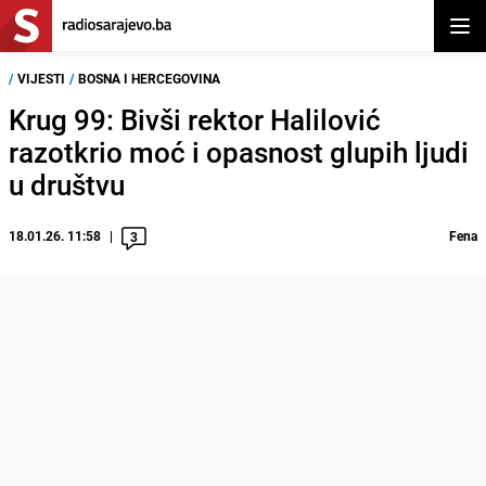
Otvor
/
VIJESTI
/
BOSNA I HERCEGOVINA
Krug 99: Bivši rektor Halilović
razotkrio moć i opasnost glupih ljudi
u društvu
18.01.26. 11:58
Fena
3