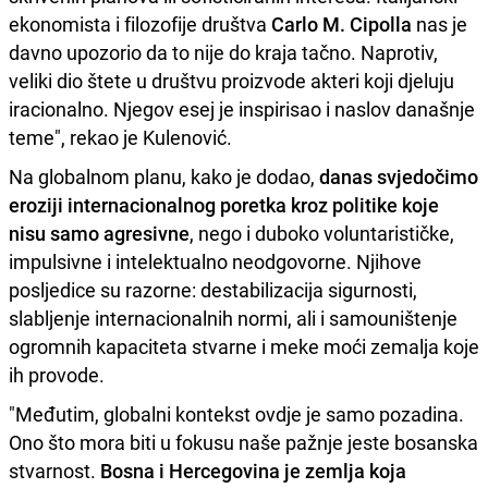
ekonomista i filozofije društva
Carlo M. Cipolla
nas je
davno upozorio da to nije do kraja tačno. Naprotiv,
veliki dio štete u društvu proizvode akteri koji djeluju
iracionalno. Njegov esej je inspirisao i naslov današnje
teme", rekao je Kulenović.
Na globalnom planu, kako je dodao,
danas svjedočimo
eroziji internacionalnog poretka kroz politike koje
nisu samo agresivne
, nego i duboko voluntarističke,
impulsivne i intelektualno neodgovorne. Njihove
posljedice su razorne: destabilizacija sigurnosti,
slabljenje internacionalnih normi, ali i samouništenje
ogromnih kapaciteta stvarne i meke moći zemalja koje
ih provode.
"Međutim, globalni kontekst ovdje je samo pozadina.
Ono što mora biti u fokusu naše pažnje jeste bosanska
stvarnost.
Bosna i Hercegovina je zemlja koja