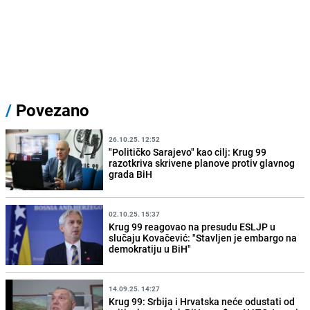
/
Povezano
26.10.25. 12:52
"Političko Sarajevo" kao cilj: Krug 99
razotkriva skrivene planove protiv glavnog
grada BiH
02.10.25. 15:37
Krug 99 reagovao na presudu ESLJP u
slučaju Kovačević: "Stavljen je embargo na
demokratiju u BiH"
14.09.25. 14:27
Krug 99: Srbija i Hrvatska neće odustati od