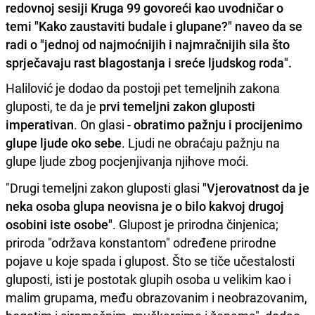
redovnoj sesiji Kruga 99 govoreći kao uvodničar o
temi "Kako zaustaviti budale i glupane?" naveo da se
radi o "jednoj od najmoćnijih i najmračnijih sila što
sprječavaju rast blagostanja i sreće ljudskog roda".
Halilović je dodao da postoji pet temeljnih zakona
gluposti, te da je
prvi temeljni zakon gluposti
imperativan
. On glasi -
obratimo pažnju i procijenimo
glupe ljude oko sebe
. Ljudi ne obraćaju pažnju na
glupe ljude zbog pocjenjivanja njihove moći.
"Drugi temeljni zakon gluposti glasi
"Vjerovatnost da je
neka osoba glupa neovisna je o bilo kakvoj drugoj
osobini iste osobe"
. Glupost je prirodna činjenica;
priroda "održava konstantom" određene prirodne
pojave u koje spada i glupost. Što se tiče učestalosti
gluposti, isti je postotak glupih osoba u velikim kao i
malim grupama, među obrazovanim i neobrazovanim,