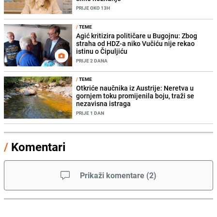
PRIJE OKO 13H
/
TEME
Agić kritizira političare u Bugojnu: Zbog
straha od HDZ-a niko Vučiću nije rekao
istinu o Čipuljiću
PRIJE 2 DANA
/
TEME
Otkriće naučnika iz Austrije: Neretva u
gornjem toku promijenila boju, traži se
nezavisna istraga
PRIJE 1 DAN
/
Komentari
Prikaži komentare
(
2
)