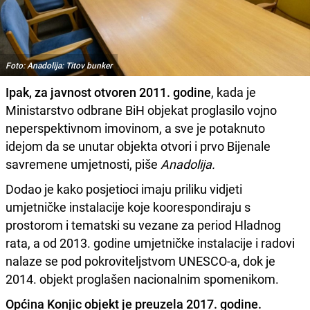
Foto: Anadolija: Titov bunker
Ipak, za javnost otvoren 2011. godine
, kada je
Ministarstvo odbrane BiH objekat proglasilo vojno
neperspektivnom imovinom, a sve je potaknuto
idejom da se unutar objekta otvori i prvo Bijenale
savremene umjetnosti, piše
Anadolija.
Dodao je kako posjetioci imaju priliku vidjeti
umjetničke instalacije koje koorespondiraju s
prostorom i tematski su vezane za period Hladnog
rata, a od 2013. godine umjetničke instalacije i radovi
nalaze se pod pokroviteljstvom UNESCO-a, dok je
2014. objekt proglašen nacionalnim spomenikom.
Općina Konjic objekt je preuzela 2017. godine.