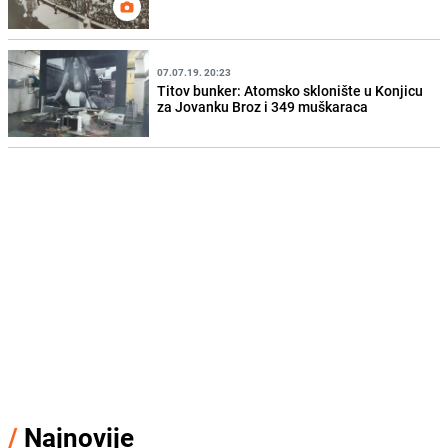
07.07.19. 20:23
Titov bunker: Atomsko sklonište u Konjicu
za Jovanku Broz i 349 muškaraca
/
Najnovije