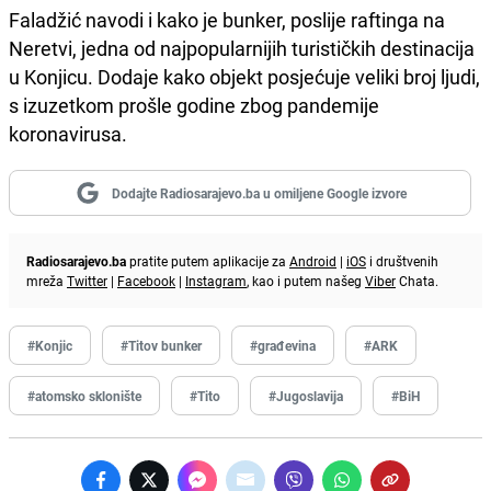
Faladžić navodi i kako je bunker, poslije raftinga na
Neretvi, jedna od najpopularnijih turističkih destinacija
u Konjicu. Dodaje kako objekt posjećuje veliki broj ljudi,
s izuzetkom prošle godine zbog pandemije
koronavirusa.
Dodajte Radiosarajevo.ba u omiljene Google izvore
Radiosarajevo.ba
pratite putem aplikacije za
Android
|
iOS
i društvenih
mreža
Twitter
|
Facebook
|
Instagram
, kao i putem našeg
Viber
Chata.
#Konjic
#Titov bunker
#građevina
#ARK
#atomsko sklonište
#Tito
#Jugoslavija
#BiH