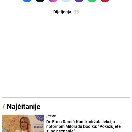
35
Dijeljenja
/
Najčitanije
/
TEME
Dr. Erma Ramić-Kunić održala lekciju
notornom Miloradu Dodiku: "Pokazujete
silno neznanje"