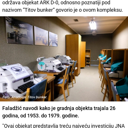
održava objekat ARK D-0, odnosno poznatiji pod
nazivom ”Titov bunker“ govorio je o ovom kompleksu.
Foto: Anadolija: Titov bunker
Faladžić navodi kako je gradnja objekta trajala 26
godina, od 1953. do 1979. godine.
"Ovaj objekat predstavlja treću najveću investiciju JNA