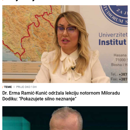
/
TEME
I
PRIJE OKO 13H
Dr. Erma Ramić-Kunić održala lekciju notornom Miloradu
Dodiku: "Pokazujete silno neznanje"