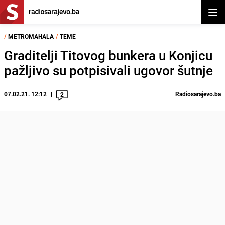
Otvor
/
METROMAHALA
/
TEME
Graditelji Titovog bunkera u Konjicu
pažljivo su potpisivali ugovor šutnje
07.02.21. 12:12
Radiosarajevo.ba
2