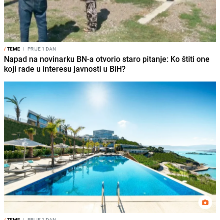
/
TEME
I
PRIJE 1 DAN
Napad na novinarku BN-a otvorio staro pitanje: Ko štiti one
koji rade u interesu javnosti u BiH?
/
TEME
I
PRIJE 1 DAN