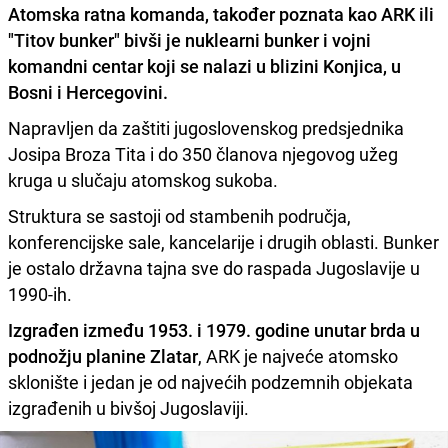
Atomska ratna komanda, također poznata kao ARK ili
"Titov bunker"
bivši je nuklearni bunker i vojni
komandni centar koji se nalazi u blizini Konjica, u
Bosni i Hercegovini.
Napravljen da zaštiti jugoslovenskog predsjednika
Josipa Broza Tita i do 350 članova njegovog užeg
kruga u slučaju atomskog sukoba.
Struktura se sastoji od stambenih područja,
konferencijske sale, kancelarije i drugih oblasti. Bunker
je ostalo državna tajna sve do raspada Jugoslavije u
1990-ih.
Izgrađen između 1953. i 1979. godine unutar brda u
podnožju planine Zlatar
, ARK je najveće atomsko
sklonište i jedan je od najvećih podzemnih objekata
izgrađenih u bivšoj Jugoslaviji.