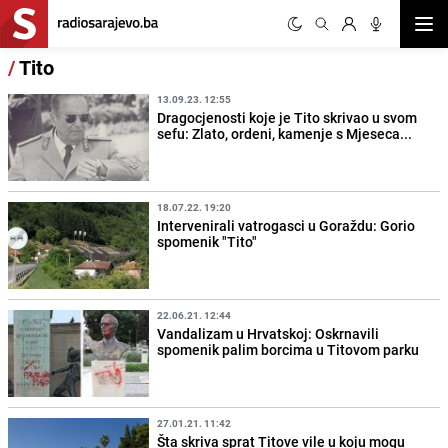
Otvor
/
Tito
13.09.23. 12:55
Dragocjenosti koje je Tito skrivao u svom
sefu: Zlato, ordeni, kamenje s Mjeseca...
18.07.22. 19:20
Intervenirali vatrogasci u Goraždu: Gorio
spomenik "Tito"
22.06.21. 12:44
Vandalizam u Hrvatskoj: Oskrnavili
spomenik palim borcima u Titovom parku
27.01.21. 11:42
Šta skriva sprat Titove vile u koju mogu