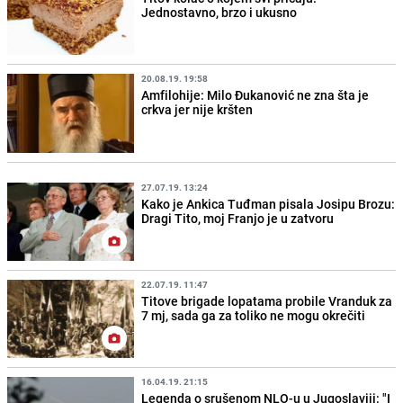
Jednostavno, brzo i ukusno
20.08.19. 19:58
Amfilohije: Milo Đukanović ne zna šta je
crkva jer nije kršten
27.07.19. 13:24
Kako je Ankica Tuđman pisala Josipu Brozu:
Dragi Tito, moj Franjo je u zatvoru
22.07.19. 11:47
Titove brigade lopatama probile Vranduk za
7 mj, sada ga za toliko ne mogu okrečiti
16.04.19. 21:15
Legenda o srušenom NLO-u u Jugoslaviji: "I