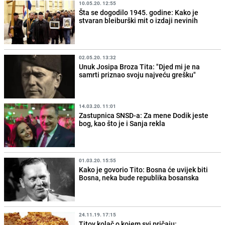
10.05.20. 12:55
Šta se dogodilo 1945. godine: Kako je
stvaran bleiburški mit o izdaji nevinih
02.05.20. 13:32
Unuk Josipa Broza Tita: "Djed mi je na
samrti priznao svoju najveću grešku"
14.03.20. 11:01
Zastupnica SNSD-a: Za mene Dodik jeste
bog, kao što je i Sanja rekla
01.03.20. 15:55
Kako je govorio Tito: Bosna će uvijek biti
Bosna, neka bude republika bosanska
24.11.19. 17:15
Titov kolač o kojem svi pričaju: