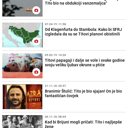
Tito bio na obdukciji vanzemaljca"
07.04.19. 11:58
Od Klagenfurta do Stambola: Kako bi SFRJ
izgledala da su se Titovi planovi obistinili
09.02.19. 14:26
Titovi papagaji i dalje se vole i svake godine
svoju veliku ljubav okrune u ptiće
21.11.18. 20:57
Branimir Štulić: Tito je bio sjajan! On je bio
fantastičan čovjek
06.11.18. 08:04
Kad bi Brijuni mogli pričati: Tito i najljepše
žene