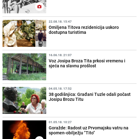
22.08.18. 15:47
Omiljena Titova rezidenicija uskoro
dostupna turistima
16.06.18. 21:07
Voz Josipa Broza Tita prkosi vremenu i
sjeća na slavnu prošlost
04.05.18. 17:52
38 godišnjica: Građani Tuzle odali počast
Josipu Brozu Titu
01.05.18. 10:27
Goražde: Radost uz Prvomajsku vatru na
spomen-obilježju "Tito"