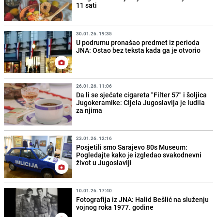
11 sati
30.01.26. 19:35
U podrumu pronašao predmet iz perioda
JNA: Ostao bez teksta kada ga je otvorio
26.01.26. 11:06
Da li se sjećate cigareta "Filter 57" i šoljica
Jugokeramike: Cijela Jugoslavija je ludila
za njima
23.01.26. 12:16
Posjetili smo Sarajevo 80s Museum:
Pogledajte kako je izgledao svakodnevni
život u Jugoslaviji
10.01.26. 17:40
Fotografija iz JNA: Halid Bešlić na služenju
vojnog roka 1977. godine