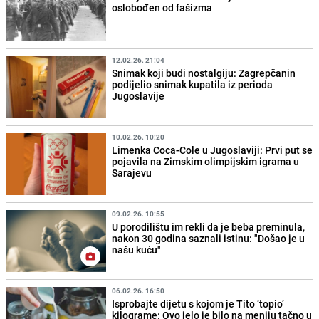
oslobođen od fašizma
12.02.26. 21:04
Snimak koji budi nostalgiju: Zagrepčanin
podijelio snimak kupatila iz perioda
Jugoslavije
10.02.26. 10:20
Limenka Coca-Cole u Jugoslaviji: Prvi put se
pojavila na Zimskim olimpijskim igrama u
Sarajevu
09.02.26. 10:55
U porodilištu im rekli da je beba preminula,
nakon 30 godina saznali istinu: "Došao je u
našu kuću"
06.02.26. 16:50
Isprobajte dijetu s kojom je Tito ‘topio’
kilograme: Ovo jelo je bilo na meniju tačno u