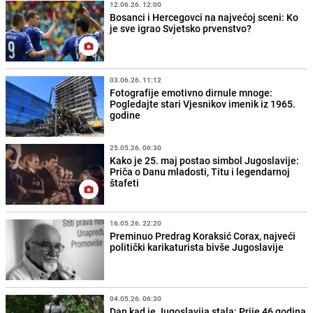
12.06.26. 12:00
Bosanci i Hercegovci na najvećoj sceni: Ko
je sve igrao Svjetsko prvenstvo?
03.06.26. 11:12
Fotografije emotivno dirnule mnoge:
Pogledajte stari Vjesnikov imenik iz 1965.
godine
25.05.26. 06:30
Kako je 25. maj postao simbol Jugoslavije:
Priča o Danu mladosti, Titu i legendarnoj
štafeti
16.05.26. 22:20
Preminuo Predrag Koraksić Corax, najveći
politički karikaturista bivše Jugoslavije
04.05.26. 06:30
Dan kad je Jugoslavija stala: Prije 46 godina