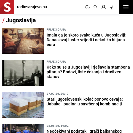
Otvor
/
Jugoslavija
PRIJE 3 DANA
Imala ga je skoro svaka kuća u Jugoslaviji:
Danas ovaj luster vrijedi i nekoliko hiljada
eura
PRIJE 3 DANA
Kako su se u Jugoslaviji rješavala stambena
pitanja? Bodovi, liste čekanja i društveni
stanovi
27.07.26. 20:17
Stari jugoslovenski kolač ponovo osvaja:
Jabuke i puding u savršenoj kombinaciji
28.06.26. 19:02
Neočekivani podatak: Igrači balkanskog