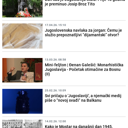
je preminuo Josip Broz Tito
17.04.26. 15:10
Jugoslovenska navlaka za jorgan: Čemu je
služio prepoznatljivi “dijamantski” otvor?
13.03.26. 08:58
Mini-feljton | Đenan Galešić: Monarhistička
Jugoslavija - Početak otimačine za Bosnu
(II)
25.02.26. 10:09
Svi pričaju o 'Jugoslaviji', a njemački medij
piše o "novoj svađi" na Balkanu
14.02.26. 12:00
Kako je Mostar na današnji dan 1945.