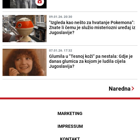
09.01.26. 20:30
"Izgleda kao nešto za hvatanje Pokemona":
Znate li čemu je služio misteriozni uređaj iz
Jugoslavije?
07.01.26. 17:32
Glumila u "Tesnoj koži" pa nestala: Gdje je
danas glumica za kojom je ludila cijela
Jugoslavija?
Naredna
MARKETING
IMPRESSUM
KONTAKT