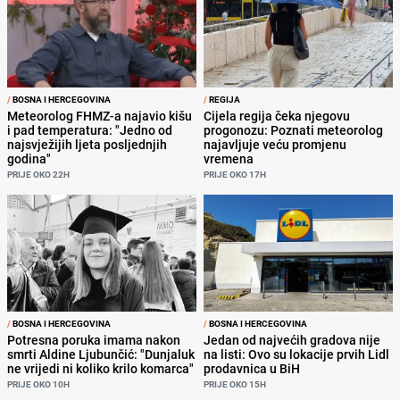
/
BOSNA I HERCEGOVINA
/
REGIJA
Meteorolog FHMZ-a najavio kišu
Cijela regija čeka njegovu
i pad temperatura: "Jedno od
progonozu: Poznati meteorolog
najsvježijih ljeta posljednjih
najavljuje veću promjenu
godina"
vremena
PRIJE OKO 22H
PRIJE OKO 17H
/
BOSNA I HERCEGOVINA
/
BOSNA I HERCEGOVINA
Potresna poruka imama nakon
Jedan od najvećih gradova nije
smrti Aldine Ljubunčić: "Dunjaluk
na listi: Ovo su lokacije prvih Lidl
ne vrijedi ni koliko krilo komarca"
prodavnica u BiH
PRIJE OKO 10H
PRIJE OKO 15H