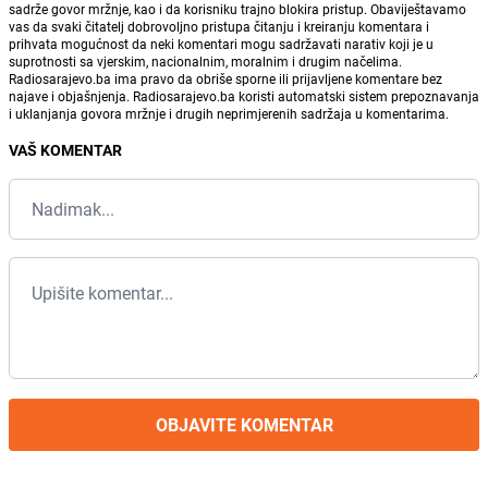
sadrže govor mržnje, kao i da korisniku trajno blokira pristup. Obaviještavamo
vas da svaki čitatelj dobrovoljno pristupa čitanju i kreiranju komentara i
prihvata mogućnost da neki komentari mogu sadržavati narativ koji je u
suprotnosti sa vjerskim, nacionalnim, moralnim i drugim načelima.
Radiosarajevo.ba ima pravo da obriše sporne ili prijavljene komentare bez
najave i objašnjenja. Radiosarajevo.ba koristi automatski sistem prepoznavanja
i uklanjanja govora mržnje i drugih neprimjerenih sadržaja u komentarima.
VAŠ KOMENTAR
OBJAVITE KOMENTAR