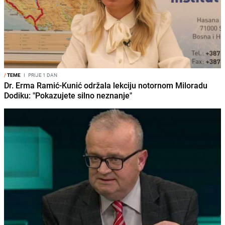
/
TEME
I
PRIJE 1 DAN
Dr. Erma Ramić-Kunić održala lekciju notornom Miloradu
Dodiku: "Pokazujete silno neznanje"