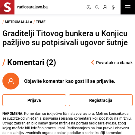
Otvor
/
METROMAHALA
/
TEME
Graditelji Titovog bunkera u Konjicu
pažljivo su potpisivali ugovor šutnje
/
Komentari (2)
Povratak na članak
Objavite komentar kao gost ili se prijavite.
Prijava
Registracija
NAPOMENA:
Komentari su isključivo lični stavovi autora. Molimo korisnike da
se suzdrže od vrijeđanja, psovanja i pisanja komentara koji podstiču na mržnju.
Strogo zabranjen bilo kakav govor mržnje na portalu radiosarajevo.ba, zbog
kojeg možete biti krivično procesuirani. Radiosarajevo.ba ima pravo i obavezu
da na zahtjev zvaničnih organa dostavi podatke o korisniku čiji komentari