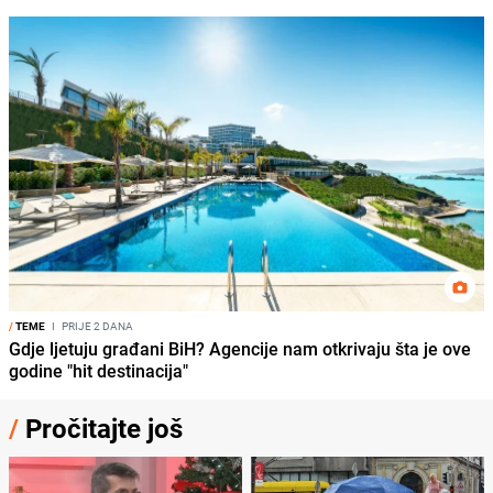
/
TEME
I
PRIJE 2 DANA
Gdje ljetuju građani BiH? Agencije nam otkrivaju šta je ove
godine "hit destinacija"
/
Pročitajte još