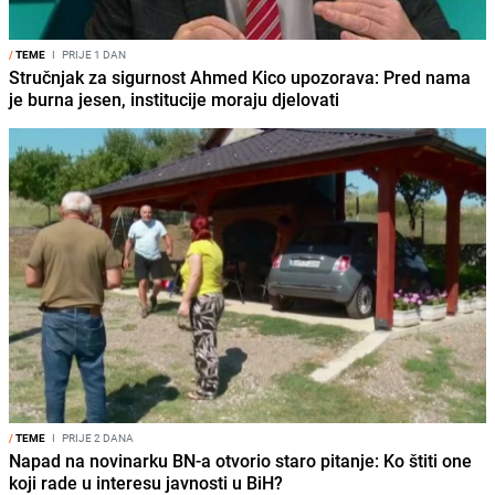
/
TEME
I
PRIJE 1 DAN
Stručnjak za sigurnost Ahmed Kico upozorava: Pred nama
je burna jesen, institucije moraju djelovati
/
TEME
I
PRIJE 2 DANA
Napad na novinarku BN-a otvorio staro pitanje: Ko štiti one
koji rade u interesu javnosti u BiH?