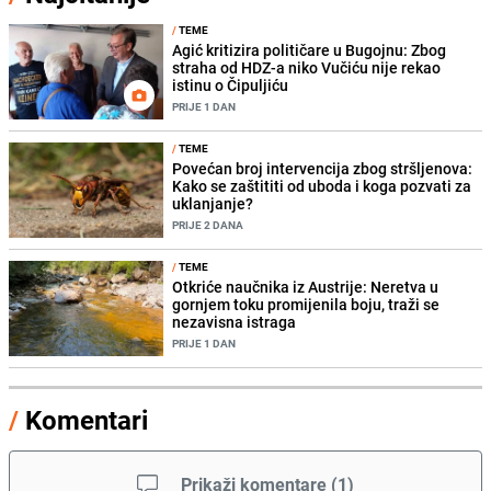
/
TEME
Agić kritizira političare u Bugojnu: Zbog
straha od HDZ-a niko Vučiću nije rekao
istinu o Čipuljiću
PRIJE 1 DAN
/
TEME
Povećan broj intervencija zbog stršljenova:
Kako se zaštititi od uboda i koga pozvati za
uklanjanje?
PRIJE 2 DANA
/
TEME
Otkriće naučnika iz Austrije: Neretva u
gornjem toku promijenila boju, traži se
nezavisna istraga
PRIJE 1 DAN
/
Komentari
Prikaži komentare
(
1
)