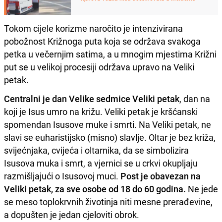
Tokom cijele korizme naročito je intenzivirana
pobožnost Križnoga puta koja se održava svakoga
petka u večernjim satima, a u mnogim mjestima Križni
put se u velikoj procesiji održava upravo na Veliki
petak.
Centralni je dan Velike sedmice Veliki petak
, dan na
koji je Isus umro na križu. Veliki petak je kršćanski
spomendan Isusove muke i smrti. Na Veliki petak, ne
slavi se euharistijsko (misno) slavlje. Oltar je bez križa,
svijećnjaka, cvijeća i oltarnika, da se simbolizira
Isusova muka i smrt, a vjernici se u crkvi okupljaju
razmišljajući o Isusovoj muci.
Post je obavezan na
Veliki petak, za sve osobe od 18 do 60 godina.
Ne jede
se meso toplokrvnih životinja niti mesne prerađevine,
a dopušten je jedan cjeloviti obrok.