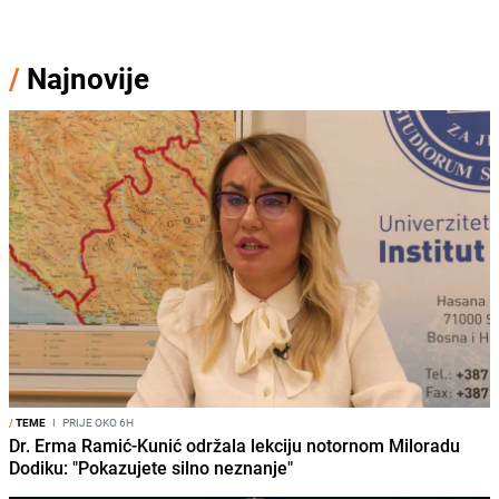
/
Najnovije
/
TEME
I
PRIJE OKO 6H
Dr. Erma Ramić-Kunić održala lekciju notornom Miloradu
Dodiku: "Pokazujete silno neznanje"