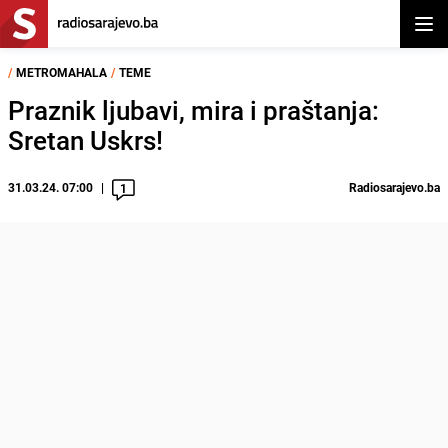
Otvor
/
METROMAHALA
/
TEME
Praznik ljubavi, mira i praštanja:
Sretan Uskrs!
31.03.24. 07:00
Radiosarajevo.ba
1