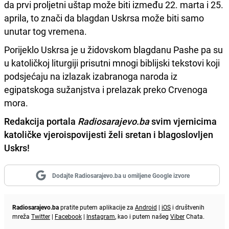
da prvi proljetni uštap može biti između 22. marta i 25.
aprila, to znači da blagdan Uskrsa može biti samo
unutar tog vremena.
Porijeklo Uskrsa je u židovskom blagdanu Pashe pa su
u katoličkoj liturgiji prisutni mnogi biblijski tekstovi koji
podsjećaju na izlazak izabranoga naroda iz
egipatskoga sužanjstva i prelazak preko Crvenoga
mora.
Redakcija portala
Radiosarajevo.ba
svim vjernicima
katoličke vjeroispovijesti želi sretan i blagoslovljen
Uskrs!
Dodajte Radiosarajevo.ba u omiljene Google izvore
Radiosarajevo.ba
pratite putem aplikacije za
Android
|
iOS
i društvenih
mreža
Twitter
|
Facebook
|
Instagram
, kao i putem našeg
Viber
Chata.