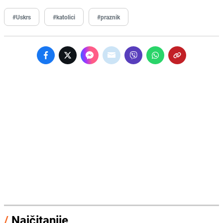
#Uskrs
#katolici
#praznik
/
Najčitanije