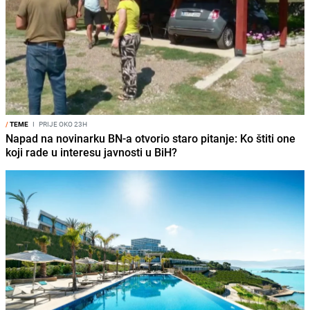
/
TEME
I
PRIJE OKO 23H
Napad na novinarku BN-a otvorio staro pitanje: Ko štiti one
koji rade u interesu javnosti u BiH?