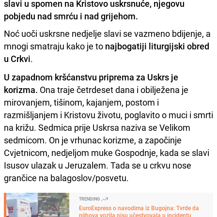
slavi u spomen na Kristovo uskrsnuće, njegovu
pobjedu nad smrću i nad grijehom.
Noć uoči uskrsne nedjelje slavi se vazmeno bdijenje, a
mnogi smatraju kako je to
najbogatiji liturgijski obred
u Crkvi
.
U zapadnom kršćanstvu priprema za Uskrs je
korizma.
Ona traje četrdeset dana i obilježena je
mirovanjem, tišinom, kajanjem, postom i
razmišljanjem i Kristovu životu, poglavito o muci i smrti
na križu. Sedmica prije Uskrsa naziva se Velikom
sedmicom. On je vrhunac korizme, a započinje
Cvjetnicom, nedjeljom muke Gospodnje, kada se slavi
Isusov ulazak u Jeruzalem. Tada se u crkvu nose
grančice na balagoslov/posvetu.
TRENDING
EuroExpress o navodima iz Bugojna: Tvrde da
njihova vozila nisu učestvovala u incidentu