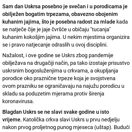
Sam dan Uskrsa posebno je svečan i u porodicama je
obilježen bogatim trpezama, obavezno obojenim
kuhanim jajima, što je posebna radost za mlade
kada
se natječe čije je jaje čvršće u običaju "tucanja"
kuhanim kokošjim jajima. U nekim mjestima organizira
se i pravo natjecanje odraslih u ovoj disciplini.
Nažalost, i ove godine se Uskrs zbog pandemije
obilježava na drugačiji način, pa tako izostaje prisustvo
uskrsnim bogosluženjima u crkvama, a okupljanja
porodice oko praznične trpeze koja je svojstvena
ovom prazniku se ograničavaju na najužu porodicu u
skladu sa poduzetim mjerama protiv širenja
koronavirusa.
Blagdan Uskrs se ne slavi svake godine u isto
vrijeme.
Katolička crkva slavi Uskrs u prvu nedjelju
nakon prvog proljetnog punog mjeseca (uštap). Budući