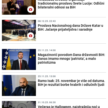
tradicionalnu proslavu Svete Lucije: Odlični
bilateralni odnosi sa BiH
08.12.25. 22:43
Proslava Nacionalnog dana Države Katar u
BiH: Jačanje prijateljstva i saradnje
25.11.25. 14:00
Magazinović povodom Dana državnosti BiH:
Danas imamo mnogo 'patriota', a malo
patriotizma
25.11.25. 13:00
Ramo Isak: 25. novembar je više od datuma.
BiH je rezultat borbe hrabrih i odlučnih ljudi
31.10.25. 06:30
Večeras je Halloween, najstrašnija noć u