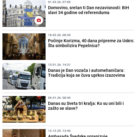
01.03.26. 07:00
Domovino, sretan ti Dan nezavisnosti: BiH
slavi 34 godine od referenduma
18.02.26. 08:30
Počinje Korizma, 40 dana pripreme za Uskrs:
Šta simbolizira Pepelnica?
15.01.26. 14:31
Danas je Dan vozača i automehaničara:
Tradicija koja se čuva uprkos izazovima
06.01.26. 08:40
Danas su Sveta tri kralja: Ko su oni bili i
zašto se slave?
13.12.25. 13:46
Ambasada Švedske organizuje