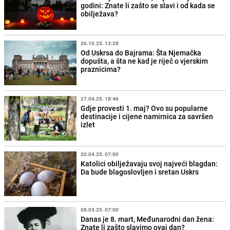
godini: Znate li zašto se slavi i od kada se
obilježava?
26.10.25. 13:28
Od Uskrsa do Bajrama: Šta Njemačka
dopušta, a šta ne kad je riječ o vjerskim
praznicima?
27.04.25. 18:46
Gdje provesti 1. maj? Ovo su popularne
destinacije i cijene namirnica za savršen
izlet
20.04.25. 07:00
Katolici obilježavaju svoj najveći blagdan:
Da bude blagoslovljen i sretan Uskrs
08.03.25. 07:00
Danas je 8. mart, Međunarodni dan žena:
Znate li zašto slavimo ovaj dan?