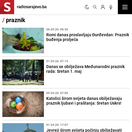
Otvor
/
praznik
06.05.26. 06:30
Romi danas proslavljaju Đurđevdan: Praznik
buđenja proljeća
01.05.26. 07:14
Danas se obilježava Međunarodni praznik
rada: Sretan 1. maj
05.04.26. 07:00
Katolici širom svijeta danas obilježavaju
praznik ljubavi i praštanja: Sretan Uskrs!
01.04.26. 17:07
Jevreji širom svijeta počinju obilježavati