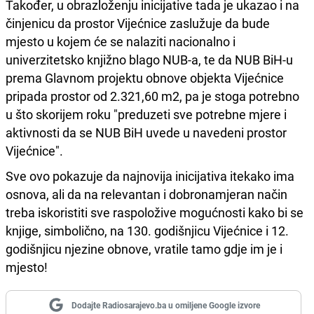
Također, u obrazloženju inicijative tada je ukazao i na
činjenicu da prostor Vijećnice zaslužuje da bude
mjesto u kojem će se nalaziti nacionalno i
univerzitetsko knjižno blago NUB-a, te da NUB BiH-u
prema Glavnom projektu obnove objekta Vijećnice
pripada prostor od 2.321,60 m2, pa je stoga potrebno
u što skorijem roku "preduzeti sve potrebne mjere i
aktivnosti da se NUB BiH uvede u navedeni prostor
Vijećnice".
Sve ovo pokazuje da najnovija inicijativa itekako ima
osnova, ali da na relevantan i dobronamjeran način
treba iskoristiti sve raspoložive mogućnosti kako bi se
knjige, simbolično, na 130. godišnjicu Vijećnice i 12.
godišnjicu njezine obnove, vratile tamo gdje im je i
mjesto!
Dodajte Radiosarajevo.ba u omiljene Google izvore