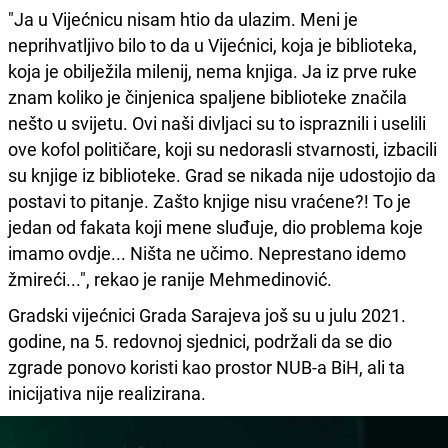
"Ja u Vijećnicu nisam htio da ulazim. Meni je
neprihvatljivo bilo to da u Vijećnici, koja je biblioteka,
koja je obilježila milenij, nema knjiga. Ja iz prve ruke
znam koliko je činjenica spaljene biblioteke značila
nešto u svijetu. Ovi naši divljaci su to ispraznili i uselili
ove kofol političare, koji su nedorasli stvarnosti, izbacili
su knjige iz biblioteke. Grad se nikada nije udostojio da
postavi to pitanje. Zašto knjige nisu vraćene?! To je
jedan od fakata koji mene sluđuje, dio problema koje
imamo ovdje... Ništa ne učimo. Neprestano idemo
žmireći...", rekao je ranije Mehmedinović.
Gradski vijećnici Grada Sarajeva još su u julu 2021.
godine, na 5. redovnoj sjednici, podržali da se dio
zgrade ponovo koristi kao prostor NUB-a BiH, ali ta
inicijativa nije realizirana.