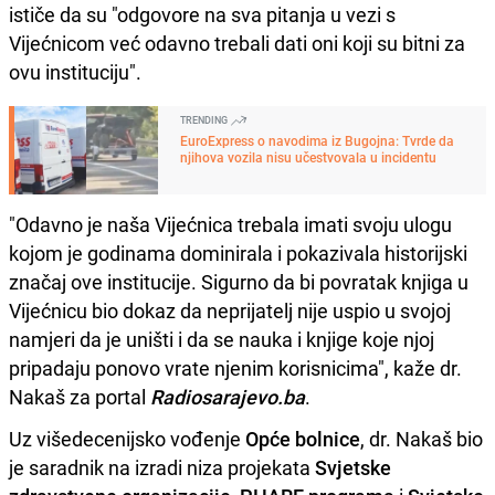
ističe da su "odgovore na sva pitanja u vezi s
Vijećnicom već odavno trebali dati oni koji su bitni za
ovu instituciju".
TRENDING
EuroExpress o navodima iz Bugojna: Tvrde da
njihova vozila nisu učestvovala u incidentu
"Odavno je naša Vijećnica trebala imati svoju ulogu
kojom je godinama dominirala i pokazivala historijski
značaj ove institucije. Sigurno da bi povratak knjiga u
Vijećnicu bio dokaz da neprijatelj nije uspio u svojoj
namjeri da je uništi i da se nauka i knjige koje njoj
pripadaju ponovo vrate njenim korisnicima", kaže dr.
Nakaš za portal
Radiosarajevo.ba
.
Uz višedecenijsko vođenje
Opće bolnice
, dr. Nakaš bio
je saradnik na izradi niza projekata
Svjetske