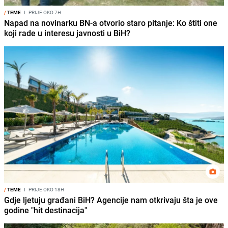
/
TEME
I
PRIJE OKO 7H
Napad na novinarku BN-a otvorio staro pitanje: Ko štiti one
koji rade u interesu javnosti u BiH?
/
TEME
I
PRIJE OKO 18H
Gdje ljetuju građani BiH? Agencije nam otkrivaju šta je ove
godine "hit destinacija"