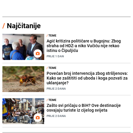
/
Najčitanije
/
TEME
Agić kritizira političare u Bugojnu: Zbog
straha od HDZ-a niko Vučiću nije rekao
istinu o Čipuljiću
PRIJE 1 DAN
/
TEME
Povećan broj intervencija zbog stršljenova:
Kako se zaštititi od uboda i koga pozvati za
uklanjanje?
PRIJE 2 DANA
/
TEME
Zašto svi pričaju o BiH? Ove destinacije
osvajaju turiste iz cijelog svijeta
PRIJE 2 DANA