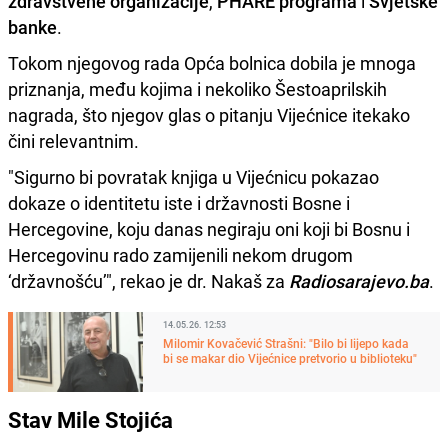
zdravstvene organizacije
,
PHARE programa
i
Svjetske
banke
.
Tokom njegovog rada Opća bolnica dobila je mnoga
priznanja, među kojima i nekoliko Šestoaprilskih
nagrada, što njegov glas o pitanju Vijećnice itekako
čini relevantnim.
"Sigurno bi povratak knjiga u Vijećnicu pokazao
dokaze o identitetu iste i državnosti Bosne i
Hercegovine, koju danas negiraju oni koji bi Bosnu i
Hercegovinu rado zamijenili nekom drugom
‘državnošću’", rekao je dr. Nakaš za
Radiosarajevo.ba
.
14.05.26. 12:53
Milomir Kovačević Strašni: "Bilo bi lijepo kada
bi se makar dio Vijećnice pretvorio u biblioteku"
Stav Mile Stojića