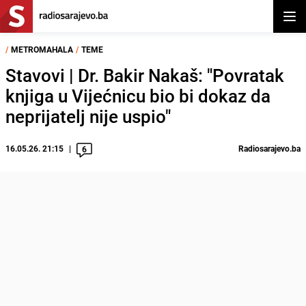
Otvor
/
METROMAHALA
/
TEME
Stavovi | Dr. Bakir Nakaš: "Povratak
knjiga u Vijećnicu bio bi dokaz da
neprijatelj nije uspio"
16.05.26. 21:15
Radiosarajevo.ba
6