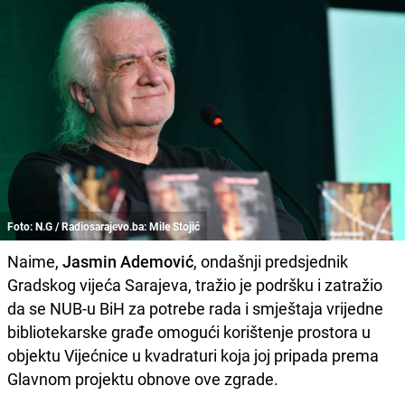
Foto: N.G / Radiosarajevo.ba: Mile Stojić
Naime,
Jasmin Ademović
, ondašnji predsjednik
Gradskog vijeća Sarajeva, tražio je podršku i zatražio
da se NUB-u BiH za potrebe rada i smještaja vrijedne
bibliotekarske građe omogući korištenje prostora u
objektu Vijećnice u kvadraturi koja joj pripada prema
Glavnom projektu obnove ove zgrade.