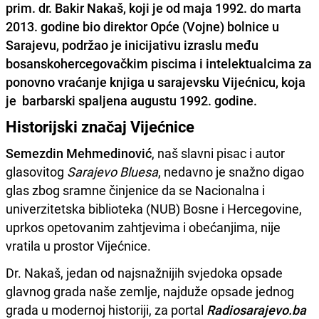
prim. dr. Bakir Nakaš
, koji je od maja 1992. do marta
2013. godine bio direktor Opće (Vojne) bolnice u
Sarajevu, podržao je inicijativu izraslu među
bosanskohercegovačkim piscima i intelektualcima za
ponovno vraćanje knjiga u sarajevsku Vijećnicu, koja
je barbarski spaljena augustu 1992. godine.
Historijski značaj Vijećnice
Semezdin Mehmedinović
, naš slavni pisac i autor
glasovitog
Sarajevo Bluesa
, nedavno je snažno digao
glas zbog sramne činjenice da se Nacionalna i
univerzitetska biblioteka (NUB) Bosne i Hercegovine,
uprkos opetovanim zahtjevima i obećanjima, nije
vratila u prostor Vijećnice.
Dr. Nakaš, jedan od najsnažnijih svjedoka opsade
glavnog grada naše zemlje, najduže opsade jednog
grada u modernoj historiji, za portal
Radiosarajevo.ba