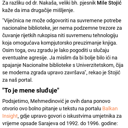
Za razliku od dr. Nakaša, veliki bh. pjesnik
Mile Stojić
kaže da ima drugačije mišljenje.
"Vijećnica ne može odgovoriti na suvremene potrebe
nacionalne biblioteke, jer nema podzemne trezore za
čuvanje rijetkih rukopisa niti suvremenu tehnologiju
koja omogućava kompjutorsko preuzimanje knjiga.
Osim toga, ovu zgradu je lako pogoditi u slučaju
eventualne agresije. Ja mislim da bi bolje bilo ići na
spajanje Nacionalne biblioteke s Univerzitetskom, čija
se moderna zgrada upravo završava", rekao je Stojić
za naš portal.
"To je mene sluđuje"
Podsjetimo, Mehmedinović je ovih dana ponovo
otvorio ovo bolno pitanje u tekstu na portalu
Balkan
Insight
, gdje upravo govori o iskustvima umjetnika za
vrijeme opsade Sarajeva od 1992. do 1996. godine: