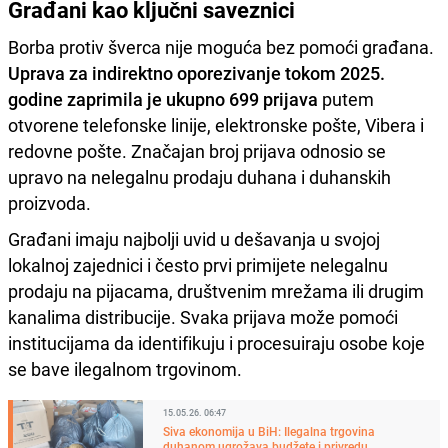
Građani kao ključni saveznici
Borba protiv šverca nije moguća bez pomoći građana.
Uprava za indirektno oporezivanje tokom 2025.
godine zaprimila je ukupno 699 prijava
putem
otvorene telefonske linije, elektronske pošte, Vibera i
redovne pošte. Značajan broj prijava odnosio se
upravo na nelegalnu prodaju duhana i duhanskih
proizvoda.
Građani imaju najbolji uvid u dešavanja u svojoj
lokalnoj zajednici i često prvi primijete nelegalnu
prodaju na pijacama, društvenim mrežama ili drugim
kanalima distribucije. Svaka prijava može pomoći
institucijama da identifikuju i procesuiraju osobe koje
se bave ilegalnom trgovinom.
15.05.26. 06:47
Siva ekonomija u BiH: Ilegalna trgovina
duhanom ugrožava budžete i privredu