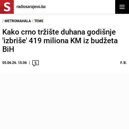
Otvor
/
METROMAHALA
/
TEME
Kako crno tržište duhana godišnje
'izbriše' 419 miliona KM iz budžeta
BiH
05.06.26. 15:36
F. B.
5