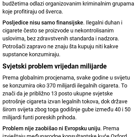
budžetima odlazi organizovanim kriminalnim grupama
koje profitiraju od šverca.
Posljedice nisu samo finansijske
. Ilegalni duhan i
cigarete često se proizvode u nekontrolisanim
uslovima, bez zdravstvenih standarda i nadzora.
Potrošači zapravo ne znaju šta kupuju niti kakve
supstance konzumiraju.
Svjetski problem vrijedan milijarde
Prema globalnim procjenama, svake godine u svijetu
se konzumira oko 370 milijardi ilegalnih cigareta. To
znači da je približno 13 posto ukupne svjetske
potrošnje cigareta izvan legalnih tokova, dok države
širom svijeta zbog toga godišnje gube između 40 i 50
milijardi funti poreskih prihoda.
Problem nije zaobišao ni Evropsku uniju
. Prema
izvještaju međunarodne konsultantske kuće Oxford