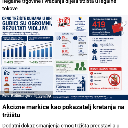
ilegalne trgovine i vraćanja dijela tržišta u legalne
tokove
.
Foto: Radiosarajevo: Infografika
Akcizne markice kao pokazatelj kretanja na
tržištu
Dodatni dokaz smanjenja crnog tržišta predstavljaju