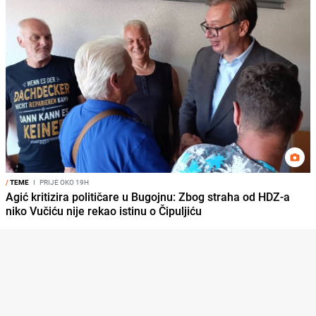
/
TEME
I
PRIJE OKO 19H
Agić kritizira političare u Bugojnu: Zbog straha od HDZ-a
niko Vučiću nije rekao istinu o Čipuljiću