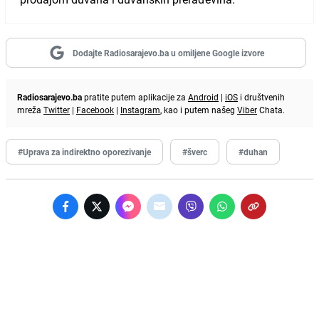
Dodajte Radiosarajevo.ba u omiljene Google izvore
Radiosarajevo.ba
pratite putem aplikacije za
Android
|
iOS
i društvenih
mreža
Twitter
|
Facebook
|
Instagram
, kao i putem našeg
Viber
Chata.
#Uprava za indirektno oporezivanje
#šverc
#duhan