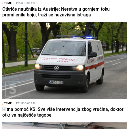
/
TEME
I
PRIJE OKO 13H
Otkriće naučnika iz Austrije: Neretva u gornjem toku
promijenila boju, traži se nezavisna istraga
/
TEME
I
PRIJE OKO 14H
Hitna pomoć KS: Sve više intervencija zbog vrućina, doktor
otkriva najčešće tegobe