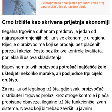
Elektroprivreda obavijestila građane: Veliki broj
sarajevskih ulica danas bez struje
Crno tržište kao skrivena prijetnja ekonomiji
Ilegalna trgovina duhanom predstavlja jedan od
najrasprostranjenijih oblika sive ekonomije u regionu.
Riječ je o proizvodima koji se prodaju bez plaćenih
poreza i akciza, često bez ikakve kontrole kvaliteta,
porijekla ili uslova skladištenja.
Kupovinom takvih proizvoda
potrošači najčešće žele
uštedjeti nekoliko maraka, ali posljedice trpi cijelo
društvo.
Za razliku od legalnog tržišta, gdje svaki proizvođač,
distributer i trgovac prolazi kroz stroge kontrole i plaća
propisane obaveze, ilegalno tržište funkcioniše izvan
sistema. Novac koji bi trebao završiti u javnim