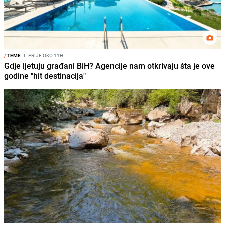
/
TEME
I
PRIJE OKO 11H
Gdje ljetuju građani BiH? Agencije nam otkrivaju šta je ove
godine "hit destinacija"