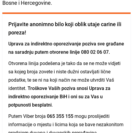
Bosne i Hercegovine.
Prijavite anonimno bilo koji oblik utaje carine ili
poreza!
Uprava za indirektno oporezivanje poziva sve građane
na saradnju putem otvorene linije
080 02 06 07
.
Otvorena linija podešena je tako da se ne može vidjeti
sa kojeg broja zovete i niste dužni ostavljati lične
podatke, te se ni na koji način ne može utvrditi Vaš
identitet.
Troškove Vaših poziva snosi Uprava za
indirektno oporezivanje BiH i oni su za Vas u
potpunosti besplatni
.
Putem Viber broja
065 355 155
mogu proslijediti
informacije o mjestu i licima koja se bave nezakonitom
prodajom duvana i duvanskih prerađevina.