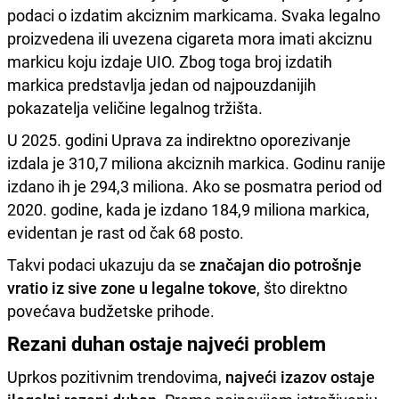
podaci o izdatim akciznim markicama. Svaka legalno
proizvedena ili uvezena cigareta mora imati akciznu
markicu koju izdaje UIO. Zbog toga broj izdatih
markica predstavlja jedan od najpouzdanijih
pokazatelja veličine legalnog tržišta.
U 2025. godini Uprava za indirektno oporezivanje
izdala je 310,7 miliona akciznih markica. Godinu ranije
izdano ih je 294,3 miliona. Ako se posmatra period od
2020. godine, kada je izdano 184,9 miliona markica,
evidentan je rast od čak 68 posto.
Takvi podaci ukazuju da se
značajan dio potrošnje
vratio iz sive zone u legalne tokove
, što direktno
povećava budžetske prihode.
Rezani duhan ostaje najveći problem
Uprkos pozitivnim trendovima,
najveći izazov ostaje