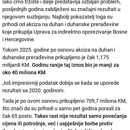
Iako crno tržište i dalje predstavlja ozbiljan problem,
posljednjih godina zabilježeni su značajni rezultati u
njegovom suzbijanju. Najbolji pokazatelj toga su
prihodi od akciza na duhan i duhanske prerađevine
koje prikuplja Uprava za indirektno oporezivanje Bosne
i Hercegovine.
Tokom 2025. godine po osnovu akciza na duhan i
duhanske prerađevine prikupljeno je čak 1,175
milijardi KM.
Godinu ranije taj iznos bio je manji za
oko 40 miliona KM
.
Još impresivniji podatak dobija se kada se uporede
rezultati sa 2020. godinom.
Tada je po ovom osnovu prikupljeno 709,7 miliona KM,
što znači da su prihodi u samo pet godina porasli za
čak 65 posto.
Takav rast nije rezultat samo povećanja
cijena ili potrošnje, već i uspješnije borbe protiv