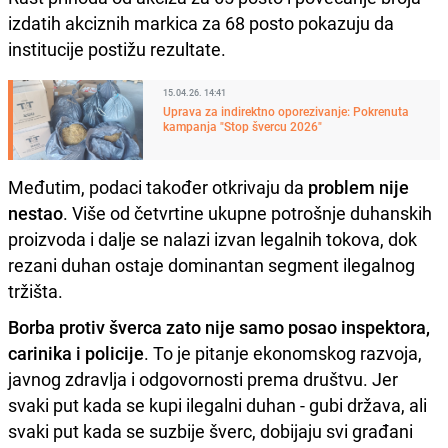
izdatih akciznih markica za 68 posto pokazuju da
institucije postižu rezultate.
15.04.26. 14:41
Uprava za indirektno oporezivanje: Pokrenuta
kampanja "Stop švercu 2026"
Međutim, podaci također otkrivaju da
problem nije
nestao
. Više od četvrtine ukupne potrošnje duhanskih
proizvoda i dalje se nalazi izvan legalnih tokova, dok
rezani duhan ostaje dominantan segment ilegalnog
tržišta.
Borba protiv šverca zato nije samo posao inspektora,
carinika i policije
. To je pitanje ekonomskog razvoja,
javnog zdravlja i odgovornosti prema društvu. Jer
svaki put kada se kupi ilegalni duhan - gubi država, ali
svaki put kada se suzbije šverc, dobijaju svi građani