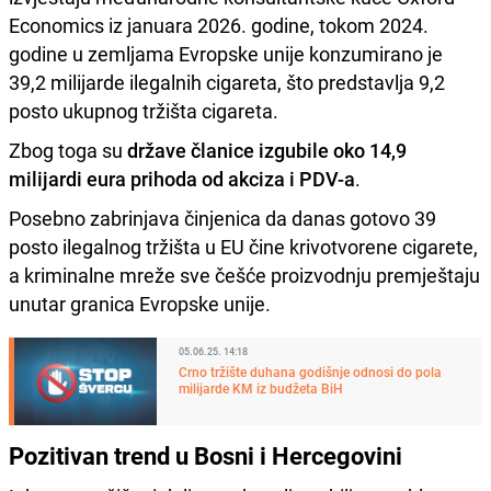
Economics iz januara 2026. godine, tokom 2024.
godine u zemljama Evropske unije konzumirano je
39,2 milijarde ilegalnih cigareta, što predstavlja 9,2
posto ukupnog tržišta cigareta.
Zbog toga su
države članice izgubile oko 14,9
milijardi eura prihoda od akciza i PDV-a
.
Posebno zabrinjava činjenica da danas gotovo 39
posto ilegalnog tržišta u EU čine krivotvorene cigarete,
a kriminalne mreže sve češće proizvodnju premještaju
unutar granica Evropske unije.
05.06.25. 14:18
Crno tržište duhana godišnje odnosi do pola
milijarde KM iz budžeta BiH
Pozitivan trend u Bosni i Hercegovini