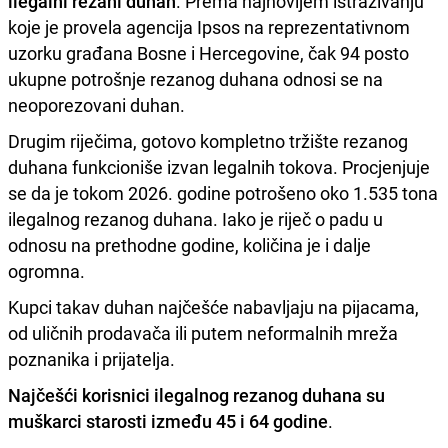
ilegalni rezani duhan
. Prema najnovijem istraživanju
koje je provela agencija Ipsos na reprezentativnom
uzorku građana Bosne i Hercegovine, čak 94 posto
ukupne potrošnje rezanog duhana odnosi se na
neoporezovani duhan.
Drugim riječima, gotovo kompletno tržište rezanog
duhana funkcioniše izvan legalnih tokova. Procjenjuje
se da je tokom 2026. godine potrošeno oko 1.535 tona
ilegalnog rezanog duhana. Iako je riječ o padu u
odnosu na prethodne godine, količina je i dalje
ogromna.
Kupci takav duhan najčešće nabavljaju na pijacama,
od uličnih prodavača ili putem neformalnih mreža
poznanika i prijatelja.
Najčešći korisnici ilegalnog rezanog duhana su
muškarci starosti između 45 i 64 godine
.