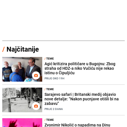
/
Najčitanije
/
TEME
Agić kritizira političare u Bugojnu: Zbog
straha od HDZ-a niko Vučiću nije rekao
istinu o Čipuljiću
PRIJE OKO 19H
/
TEME
Sarajevo safari | Britanski medij objavio
nove detalje: "Nakon pucnjave otišli bi na
zabavu"
PRIJE 2 DANA
/
TEME
Zvonimir Nikolić o napadima na Dinu