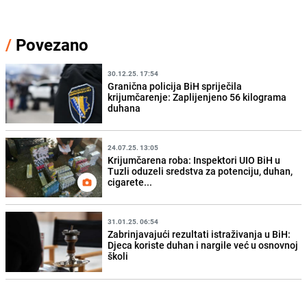
/
Povezano
30.12.25. 17:54
Granična policija BiH spriječila
krijumčarenje: Zaplijenjeno 56 kilograma
duhana
24.07.25. 13:05
Krijumčarena roba: Inspektori UIO BiH u
Tuzli oduzeli sredstva za potenciju, duhan,
cigarete...
31.01.25. 06:54
Zabrinjavajući rezultati istraživanja u BiH:
Djeca koriste duhan i nargile već u osnovnoj
školi