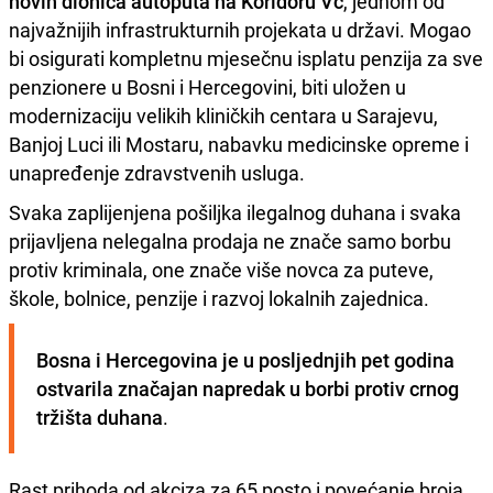
novih dionica autoputa na Koridoru Vc
, jednom od
najvažnijih infrastrukturnih projekata u državi. Mogao
bi osigurati kompletnu mjesečnu isplatu penzija za sve
penzionere u Bosni i Hercegovini, biti uložen u
modernizaciju velikih kliničkih centara u Sarajevu,
Banjoj Luci ili Mostaru, nabavku medicinske opreme i
unapređenje zdravstvenih usluga.
Svaka zaplijenjena pošiljka ilegalnog duhana i svaka
prijavljena nelegalna prodaja ne znače samo borbu
protiv kriminala, one znače više novca za puteve,
škole, bolnice, penzije i razvoj lokalnih zajednica.
Bosna i Hercegovina je u posljednjih pet godina 
ostvarila značajan napredak u borbi protiv crnog 
tržišta duhana
.
Rast prihoda od akciza za 65 posto i povećanje broja