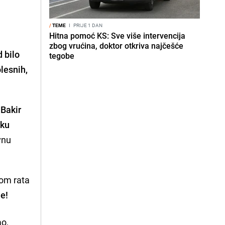
/
TEME
I
PRIJE 1 DAN
Hitna pomoć KS: Sve više intervencija
zbog vrućina, doktor otkriva najčešće
d bilo
tegobe
lesnih,
r
Bakir
tku
vnu
kom rata
ne!
ao,