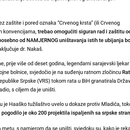
ez zaštite i pored oznaka “Crvenog krsta” (ili Crvenog
im konvencijama,
trebao omogućiti siguran rad i zaštitu o
 posebno od NAMJERNOG uništavanja istih te ubijanja bo
zaključuje dr. Nakaš.
, prije više od deset godina, legendarni sarajevski ljeka
ojne bolnice, svjedočio je na suđenju ratnom zločincu
Ra
Republike Srpske (VRS) tokom rata u BiH granatirala Drža
dio, s ciljem da je uništi.
u je Haaško tužilaštvo uvelo u dokaze protiv Mladića, to
pogodilo je oko 200 projektila ispaljenih sa srpske stra
metu, s namjerom da se uništi, svjedoku su, kako je rek