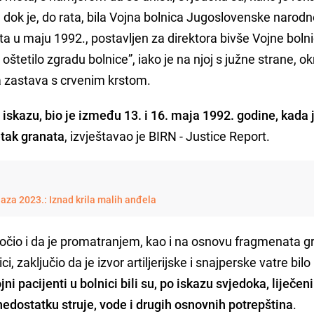
le dok je, do rata, bila Vojna bolnica Jugoslovenske narod
ata u maju 1992., postavljen za direktora bivše Vojne bolni
o oštetilo zgradu bolnice”, iako je na njoj s južne strane, o
a zastava s crvenim krstom.
skazu, bio je između 13. i 16. maja 1992. godine, kada 
etak granata
, izvještavao je BIRN - Justice Report.
aza 2023.: Iznad krila malih anđela
dočio i da je promatranjem, kao i na osnovu fragmenata g
i, zaključio da je izvor artiljerijske i snajperske vatre bilo
jni pacijenti u bolnici bili su, po iskazu svjedoka, liječen
edostatku struje, vode i drugih osnovnih potrepština
.