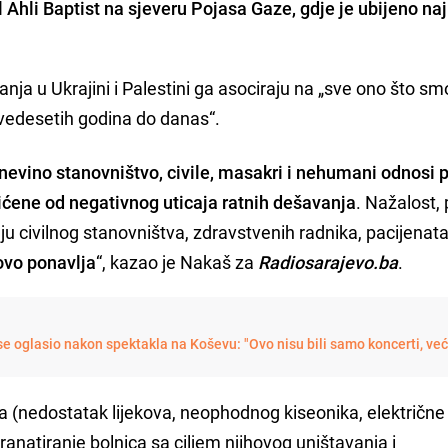
 Ahli Baptist na sjeveru Pojasa Gaze, gdje je ubijeno n
anja u Ukrajini i Palestini ga asociraju na „sve ono što sm
devedesetih godina do danas“.
nevino stanovništvo, civile, masakri i nehumani odnosi
tićene od negativnog uticaja ratnih dešavanja
. Nažalost,
civilnog stanovništva, zdravstvenih radnika, pacijenata
novo ponavlja
“, kazao je Nakaš za
Radiosarajevo.ba
.
e oglasio nakon spektakla na Koševu: "Ovo nisu bili samo koncerti, ve
 (nedostatak lijekova, neophodnog kiseonika, električne
ranatiranje bolnica sa ciljem njihovog uništavanja i