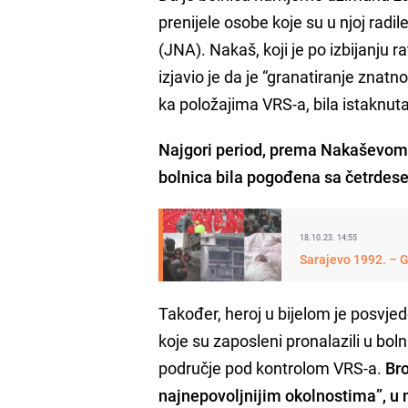
prenijele osobe koje su u njoj radi
(JNA). Nakaš, koji je po izbijanju r
izjavio je da je “granatiranje znatn
ka položajima VRS-a, bila istaknut
Najgori period, prema Nakaševom i
bolnica bila pogođena sa četrdes
18.10.23. 14:55
Sarajevo 1992. – G
Također, heroj u bijelom je posvje
koje su zaposleni pronalazili u bolnic
područje pod kontrolom VRS-a.
Bro
najnepovoljnijim okolnostima”, u n