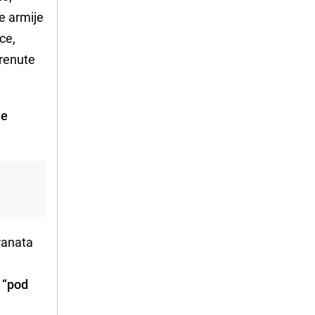
ne armije
ce,
krenute
je
ranata
i “pod