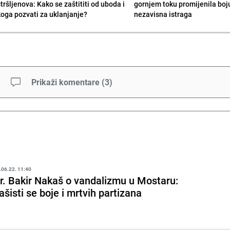
tršljenova: Kako se zaštititi od uboda i
gornjem toku promijenila boju
koga pozvati za uklanjanje?
nezavisna istraga
Prikaži komentare
(
3
)
.06.22. 11:40
r. Bakir Nakaš o vandalizmu u Mostaru:
ašisti se boje i mrtvih partizana