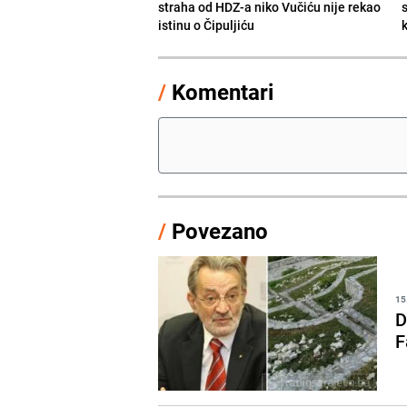
straha od HDZ-a niko Vučiću nije rekao
s
istinu o Čipuljiću
/
Komentari
/
Povezano
15
D
F