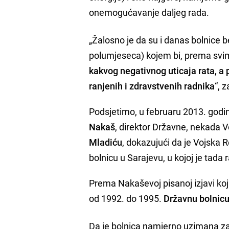
onemogućavanje daljeg rada.
„Žalosno je da su i danas bolnice b
polumjeseca) kojem bi, prema sv
kakvog negativnog uticaja rata, a
ranjenih i zdravstvenih radnika
“, 
Podsjetimo, u februaru 2013. godine
Nakaš
, direktor Državne, nekada V
Mladiću
, dokazujući da je Vojska 
bolnicu u Sarajevu, u kojoj je tada ra
Prema Nakaševoj pisanoj izjavi koj
od 1992. do 1995.
Državnu bolnicu 
Da je bolnica namjerno uzimana za 