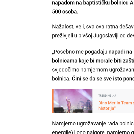
napadom na baptističku bolnicu Al
500 osoba.
Nažalost, veli, sva ova ratna dešav
preživjeli u bivšoj Jugoslaviji od 
„Posebno me pogađaju
napadi na 
bolnicama koje bi morale biti zaš
svjedočimo namjernom ugrožavanju 
bolnica.
Čini se da se sve isto po
TRENDING
Dino Merlin Team s
historija"
Namjerno ugrožavanje rada bolnica
energije) i ono najgore, namjerno g