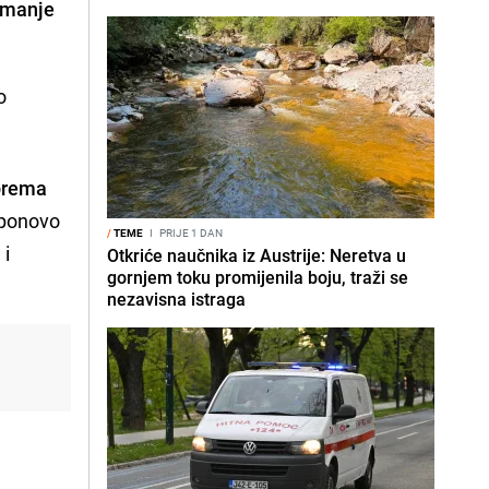
ajmanje
o
 prema
 ponovo
/
TEME
I
PRIJE 1 DAN
 i
Otkriće naučnika iz Austrije: Neretva u
gornjem toku promijenila boju, traži se
nezavisna istraga
ć