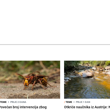
TEME
I
PRIJE 2 DANA
/
TEME
I
PRIJE 1 DAN
Povećan broj intervencija zbog
Otkriće naučnika iz Austrije: