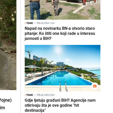
/
TEME
I
PRIJE OKO 12H
Napad na novinarku BN-a otvorio staro
pitanje: Ko štiti one koji rade u interesu
javnosti u BiH?
/
TEME
I
PRIJE OKO 23H
Vojne)
Gdje ljetuju građani BiH? Agencije nam
otkrivaju šta je ove godine "hit
jim
destinacija"