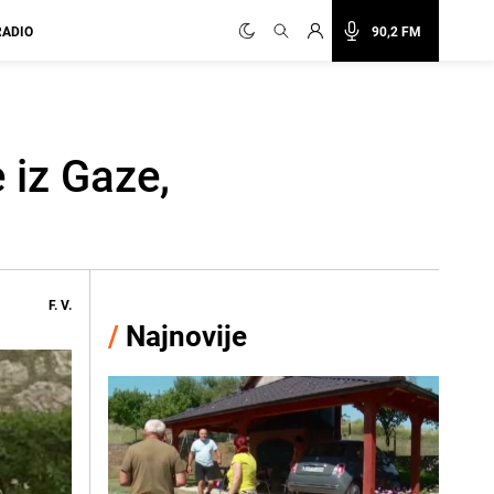
RADIO
90,2 FM
 iz Gaze,
F. V.
/
Najnovije