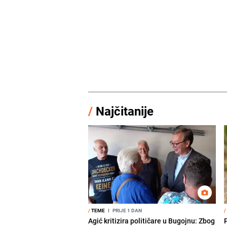
/
Najčitanije
/
TEME
I
PRIJE 1 DAN
/
Agić kritizira političare u Bugojnu: Zbog