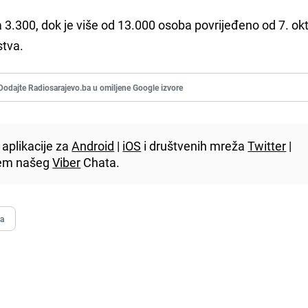
a 3.300, dok je više od 13.000 osoba povrijeđeno od 7. ok
stva.
Dodajte Radiosarajevo.ba u omiljene Google izvore
aplikacije za
Android
|
iOS
i društvenih mreža
Twitter
|
utem našeg
Viber
Chata.
na