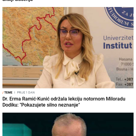
/
TEME
I
PRIJE 1 DAN
Dr. Erma Ramić-Kunić održala lekciju notornom Miloradu
Dodiku: "Pokazujete silno neznanje"