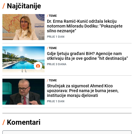
/
Najčitanije
/
TEME
Dr. Erma Ramić-Kunić održala lekciju
notornom Miloradu Dodiku: "Pokazujete
silno neznanje"
PRIJE 1 DAN
/
TEME
Gdje ljetuju građani BiH? Agencije nam
otkrivaju šta je ove godine "hit destinacija"
PRIJE 3 DANA
/
TEME
Stručnjak za sigurnost Ahmed Kico
upozorava: Pred nama je burna jesen,
institucije moraju djelovati
PRIJE 1 DAN
/
Komentari