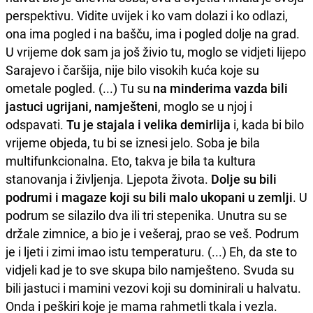
perspektivu. Vidite uvijek i ko vam dolazi i ko odlazi,
ona ima pogled i na bašču, ima i pogled dolje na grad.
U vrijeme dok sam ja još živio tu, moglo se vidjeti lijepo
Sarajevo i čaršija, nije bilo visokih kuća koje su
ometale pogled. (...) Tu su
na minderima vazda bili
jastuci ugrijani, namješteni
, moglo se u njoj i
odspavati.
Tu je stajala i velika demirlija
i, kada bi bilo
vrijeme objeda, tu bi se iznesi jelo. Soba je bila
multifunkcionalna. Eto, takva je bila ta kultura
stanovanja i življenja. Ljepota života.
Dolje su bili
podrumi i magaze koji su bili malo ukopani u zemlji
. U
podrum se silazilo dva ili tri stepenika. Unutra su se
držale zimnice, a bio je i vešeraj, prao se veš. Podrum
je i ljeti i zimi imao istu temperaturu. (...) Eh, da ste to
vidjeli kad je to sve skupa bilo namješteno. Svuda su
bili jastuci i mamini vezovi koji su dominirali u halvatu.
Onda i peškiri koje je mama rahmetli tkala i vezla.