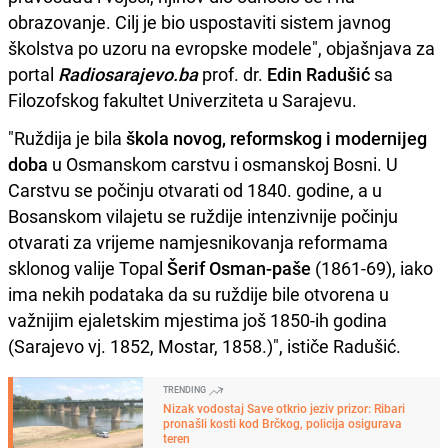
obrazovanje. Cilj je bio uspostaviti sistem javnog
školstva po uzoru na evropske modele", objašnjava za
portal
Radiosarajevo.ba
prof. dr.
Edin Radušić
sa
Filozofskog fakultet Univerziteta u Sarajevu.
"Ruždija je bila
škola novog, reformskog i modernijeg
doba
u Osmanskom carstvu i osmanskoj Bosni. U
Carstvu se počinju otvarati od 1840. godine, a u
Bosanskom vilajetu se ruždije intenzivnije počinju
otvarati za vrijeme namjesnikovanja reformama
sklonog valije Topal
Šerif Osman-paše
(1861-69), iako
ima nekih podataka da su ruždije bile otvorena u
važnijim ejaletskim mjestima još 1850-ih godina
(Sarajevo vj. 1852, Mostar, 1858.)", ističe Radušić.
TRENDING
Nizak vodostaj Save otkrio jeziv prizor: Ribari
pronašli kosti kod Brčkog, policija osigurava
teren