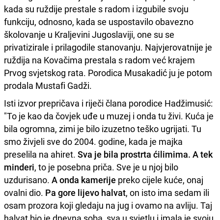
kada su ruždije prestale s radom i izgubile svoju
funkciju, odnosno, kada se uspostavilo obavezno
školovanje u Kraljevini Jugoslaviji, one su se
privatizirale i prilagodile stanovanju. Najvjerovatnije je
ruždija na Kovačima prestala s radom već krajem
Prvog svjetskog rata. Porodica Musakadić ju je potom
prodala Mustafi Gadži.
Isti izvor prepričava i riječi člana porodice Hadžimusić:
"To je kao da čovjek uđe u muzej i onda tu živi. Kuća je
bila ogromna, zimi je bilo izuzetno teško ugrijati. Tu
smo živjeli sve do 2004. godine, kada je majka
preselila na ahiret.
Sva je bila prostrta ćilimima. A tek
minderi
, to je posebna priča. Sve je u njoj bilo
uzdurisano.
A onda kamerije
preko cijele kuće, onaj
ovalni dio.
Pa gore lijevo halvat
, on isto ima sedam ili
osam prozora koji gledaju na jug i ovamo na avliju. Taj
halvat bio je dnevna soba, sva u svjetlu i imala je svoju