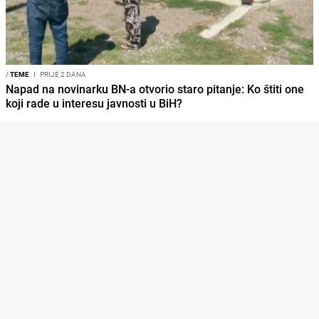
/
TEME
I
PRIJE 2 DANA
Napad na novinarku BN-a otvorio staro pitanje: Ko štiti one
koji rade u interesu javnosti u BiH?