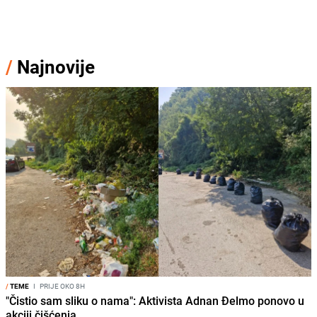
/
Najnovije
/
TEME
I
PRIJE OKO 8H
"Čistio sam sliku o nama": Aktivista Adnan Đelmo ponovo u
akciji čišćenja