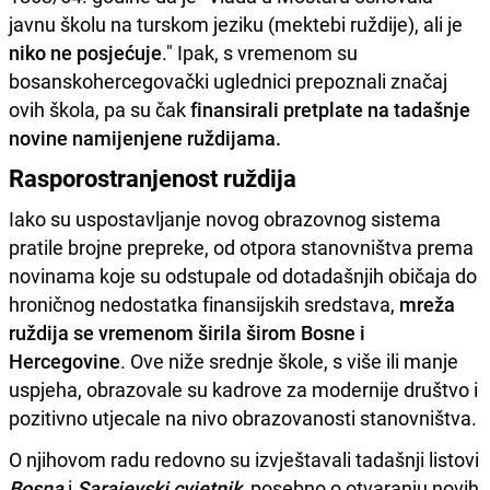
javnu školu na turskom jeziku (mektebi ruždije), ali je
niko ne posjećuje
." Ipak, s vremenom su
bosanskohercegovački uglednici prepoznali značaj
ovih škola, pa su čak
finansirali pretplate na tadašnje
novine namijenjene ruždijama.
Rasporostranjenost ruždija
Iako su uspostavljanje novog obrazovnog sistema
pratile brojne prepreke, od otpora stanovništva prema
novinama koje su odstupale od dotadašnjih običaja do
hroničnog nedostatka finansijskih sredstava,
mreža
ruždija se vremenom širila širom Bosne i
Hercegovine
. Ove niže srednje škole, s više ili manje
uspjeha, obrazovale su kadrove za modernije društvo i
pozitivno utjecale na nivo obrazovanosti stanovništva.
O njihovom radu redovno su izvještavali tadašnji listovi
Bosna
i
Sarajevski cvjetnik
, posebno o otvaranju novih