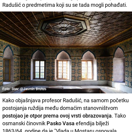
Radušić o predmetima koji su se tada mogli pohađati.
Foto: Stav: @Jasmin Brutus
Kako objašnjava profesor Radušić, na samom početku
postojanja ruždija među domaćim stanovništvom
postojao je otpor prema ovoj vrsti obrazovanja
. Tako
osmanski činovnik
Pasko Vasa
efendija bilježi
1863/64. godine da je "Vlada u Mostaru osnovala