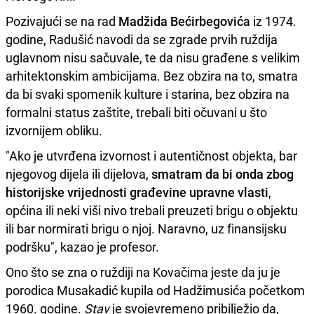
Pozivajući se na rad
Madžida Bećirbegovića
iz 1974.
godine, Radušić navodi da se zgrade prvih ruždija
uglavnom nisu sačuvale, te da nisu građene s velikim
arhitektonskim ambicijama. Bez obzira na to, smatra
da bi svaki spomenik kulture i starina, bez obzira na
formalni status zaštite, trebali biti očuvani u što
izvornijem obliku.
"Ako je utvrđena izvornost i autentičnost objekta, bar
njegovog dijela ili dijelova,
smatram da bi onda zbog
historijske vrijednosti građevine upravne vlasti
,
općina ili neki viši nivo trebali preuzeti brigu o objektu
ili bar normirati brigu o njoj. Naravno, uz finansijsku
podršku", kazao je profesor.
Ono što se zna o ruždiji na Kovačima jeste da ju je
porodica Musakadić kupila od Hadžimusića početkom
1960. godine.
Stav
je svojevremeno pribilježio da,