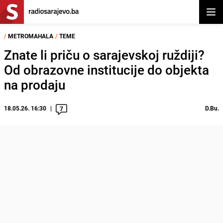
Otvor
/
METROMAHALA
/
TEME
Znate li priču o sarajevskoj ruždiji?
Od obrazovne institucije do objekta
na prodaju
18.05.26. 16:30
D.Bu.
7