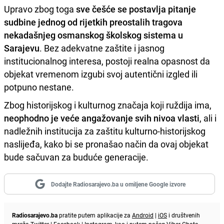
Upravo zbog toga
sve češće se postavlja pitanje
sudbine jednog od rijetkih preostalih tragova
nekadašnjeg osmanskog školskog sistema u
Sarajevu
. Bez adekvatne zaštite i jasnog
institucionalnog interesa, postoji realna opasnost da
objekat vremenom izgubi svoj autentični izgled ili
potpuno nestane.
Zbog historijskog i kulturnog značaja koji ruždija ima,
neophodno je veće angažovanje svih nivoa vlasti
, ali i
nadležnih institucija za zaštitu kulturno-historijskog
naslijeđa, kako bi se pronašao način da ovaj objekat
bude sačuvan za buduće generacije.
Dodajte Radiosarajevo.ba u omiljene Google izvore
Radiosarajevo.ba
pratite putem aplikacije za
Android
|
iOS
i društvenih
mreža
Twitter
|
Facebook
|
Instagram
, kao i putem našeg
Viber
Chata.