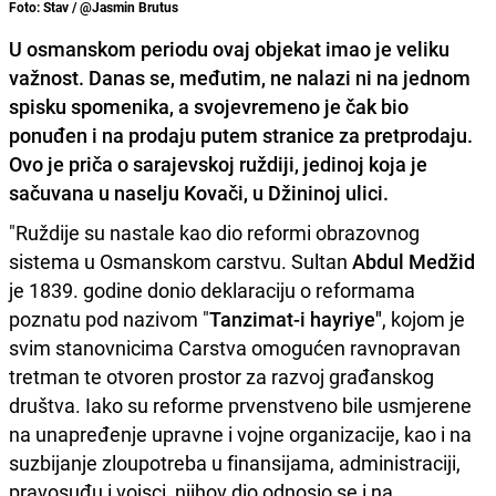
Foto: Stav / @Jasmin Brutus
U osmanskom periodu ovaj objekat imao je veliku
važnost. Danas se, međutim, ne nalazi ni na jednom
spisku spomenika, a svojevremeno je čak bio
ponuđen i na prodaju putem stranice za pretprodaju.
Ovo je priča o sarajevskoj ruždiji, jedinoj koja je
sačuvana u naselju Kovači, u Džininoj ulici.
"Ruždije su nastale kao dio reformi obrazovnog
sistema u Osmanskom carstvu. Sultan
Abdul Medžid
je 1839. godine donio deklaraciju o reformama
poznatu pod nazivom "
Tanzimat-i hayriye"
, kojom je
svim stanovnicima Carstva omogućen ravnopravan
tretman te otvoren prostor za razvoj građanskog
društva. Iako su reforme prvenstveno bile usmjerene
na unapređenje upravne i vojne organizacije, kao i na
suzbijanje zloupotreba u finansijama, administraciji,
pravosuđu i vojsci, njihov dio odnosio se i na