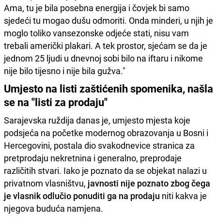
Ama, tu je bila posebna energija i čovjek bi samo
sjedeći tu mogao dušu odmoriti. Onda minderi, u njih je
moglo toliko vansezonske odjeće stati, nisu vam
trebali američki plakari. A tek prostor, sjećam se da je
jednom 25 ljudi u dnevnoj sobi bilo na iftaru i nikome
nije bilo tijesno i nije bila gužva."
Umjesto na listi zaštićenih spomenika, našla
se na "listi za prodaju"
Sarajevska ruždija danas je, umjesto mjesta koje
podsjeća na početke modernog obrazovanja u Bosni i
Hercegovini, postala dio svakodnevice stranica za
pretprodaju nekretnina i generalno, preprodaje
različitih stvari. Iako je poznato da se objekat nalazi u
privatnom vlasništvu,
javnosti nije poznato zbog čega
je vlasnik odlučio ponuditi ga na prodaju
niti kakva je
njegova buduća namjena.