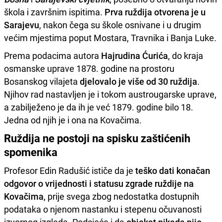
škola i završnim ispitima.
Prva ruždija otvorena je u
Sarajevu
, nakon čega su škole osnivane i u drugim
većim mjestima poput Mostara, Travnika i Banja Luke.
Prema podacima autora
Hajrudina Ćurića
, do kraja
osmanske uprave 1878. godine na prostoru
Bosanskog vilajeta
djelovalo je više od 30 ruždija
.
Njihov rad nastavljen je i tokom austrougarske uprave,
a zabilježeno je da ih je već 1879. godine bilo 18.
Jedna od njih je i ona na Kovačima.
Ruždija ne postoji na spisku zaštićenih
spomenika
Profesor Edin Radušić ističe da je
teško dati konačan
odgovor o vrijednosti i statusu zgrade ruždije na
Kovačima
, prije svega zbog nedostatka dostupnih
podataka o njenom nastanku i stepenu očuvanosti
izvornog izgleda. Podsjeća i da
objekat nikada nije