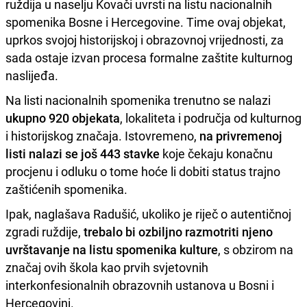
ruždija u naselju Kovači uvrsti na listu nacionalnih
spomenika Bosne i Hercegovine. Time ovaj objekat,
uprkos svojoj historijskoj i obrazovnoj vrijednosti, za
sada ostaje izvan procesa formalne zaštite kulturnog
naslijeđa.
Na listi nacionalnih spomenika trenutno se nalazi
ukupno 920 objekata
, lokaliteta i područja od kulturnog
i historijskog značaja. Istovremeno,
na privremenoj
listi nalazi se još 443 stavke
koje čekaju konačnu
procjenu i odluku o tome hoće li dobiti status trajno
zaštićenih spomenika.
Ipak, naglašava Radušić, ukoliko je riječ o autentičnoj
zgradi ruždije,
trebalo bi ozbiljno razmotriti njeno
uvrštavanje na listu spomenika kulture
, s obzirom na
značaj ovih škola kao prvih svjetovnih
interkonfesionalnih obrazovnih ustanova u Bosni i
Hercegovini.