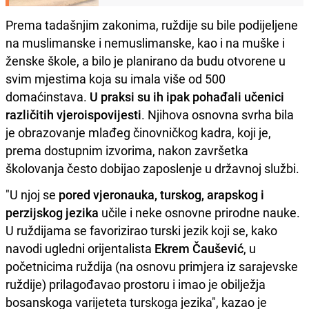
Prema tadašnjim zakonima, ruždije su bile podijeljene
na muslimanske i nemuslimanske, kao i na muške i
ženske škole, a bilo je planirano da budu otvorene u
svim mjestima koja su imala više od 500
domaćinstava.
U praksi su ih ipak pohađali učenici
različitih vjeroispovijesti
. Njihova osnovna svrha bila
je obrazovanje mlađeg činovničkog kadra, koji je,
prema dostupnim izvorima, nakon završetka
školovanja često dobijao zaposlenje u državnoj službi.
"U njoj se
pored vjeronauka, turskog, arapskog i
perzijskog jezika
učile i neke osnovne prirodne nauke.
U ruždijama se favorizirao turski jezik koji se, kako
navodi ugledni orijentalista
Ekrem Čaušević
, u
početnicima ruždija (na osnovu primjera iz sarajevske
ruždije) prilagođavao prostoru i imao je obilježja
bosanskoga varijeteta turskoga jezika", kazao je