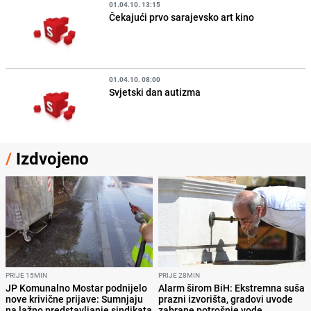
01.04.10. 13:15
Čekajući prvo sarajevsko art kino
01.04.10. 08:00
Svjetski dan autizma
/
Izdvojeno
PRIJE 15MIN
PRIJE 28MIN
JP Komunalno Mostar podnijelo
Alarm širom BiH: Ekstremna suša
nove krivične prijave: Sumnjaju
prazni izvorišta, gradovi uvode
na lažno predstavljanje sindikata
zabrane potrošnje vode