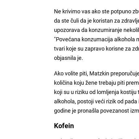
Ne krivimo vas ako ste potpuno zbun
da ste čuli da je koristan za zdravl
upozorava da konzumiranje nekolik
"Povećana konzumacija alkohola mo
tvari koje su zapravo korisne za zd
objasnila je.
Ako volite piti, Matzkin preporučuj
količina koju žene trebaju piti prem
koji su u riziku od lomljenja kostij
alkohola, postoji veći rizik od pada 
godine je pronašla povezanost izm
Kofein