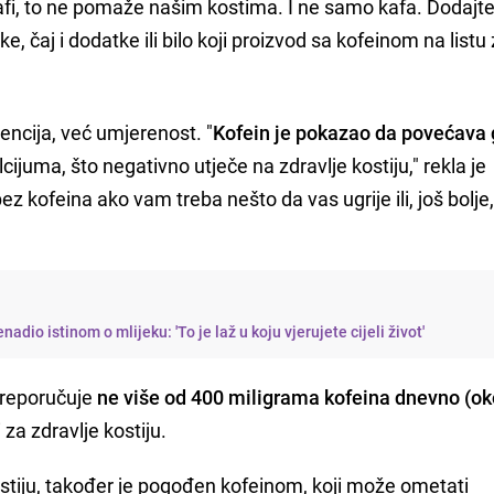
afi, to ne pomaže našim kostima. I ne samo kafa. Dodajt
, čaj i dodatke ili bilo koji proizvod sa kofeinom na listu
nencija, već umjerenost. "
Kofein je pokazao da povećava 
cijuma, što negativno utječe na zdravlje kostiju," rekla je
 bez kofeina ako vam treba nešto da vas ugrije ili, još bolje
adio istinom o mlijeku: 'To je laž u koju vjerujete cijeli život'
preporučuje
ne više od 400 miligrama kofeina dnevno (ok
 za zdravlje kostiju.
ostiju, također je pogođen kofeinom, koji može ometati