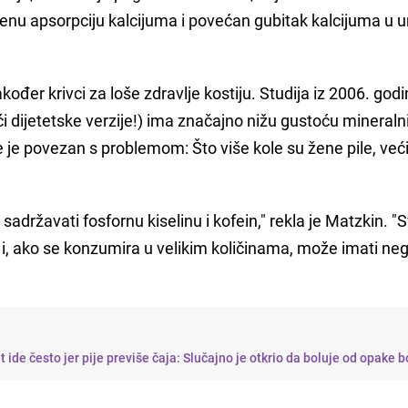
enu apsorpciju kalcijuma i povećan gubitak kalcijuma u ur
kođer krivci za loše zdravlje kostiju. Studija iz 2006. godi
ći dijetetske verzije!) ima značajno nižu gustoću mineraln
 je povezan s problemom: Što više kole su žene pile, veći
sadržavati fosfornu kiselinu i kofein," rekla je Matzkin. "
 i, ako se konzumira u velikim količinama, može imati ne
et ide često jer pije previše čaja: Slučajno je otkrio da boluje od opake b