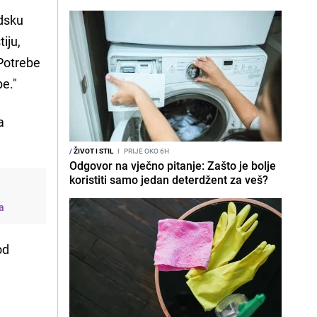
edsku
iju,
 Potrebe
be."
a
/
ŽIVOT I STIL
I
PRIJE OKO 6H
Odgovor na vječno pitanje: Zašto je bolje
koristiti samo jedan deterdžent za veš?
ma
od