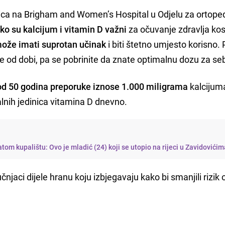
rica na Brigham and Women’s Hospital u Odjelu za ortop
ako su kalcijum i vitamin D važni
za očuvanje zdravlja kost
ože imati suprotan učinak
i biti štetno umjesto korisno.
 od dobi, pa se pobrinite da znate optimalnu dozu za se
 od 50 godina preporuke iznose 1.000 miligrama
kalcijum
lnih jedinica vitamina D dnevno.
tom kupalištu: Ovo je mladić (24) koji se utopio na rijeci u Zavidovići
učnjaci dijele hranu koju izbjegavaju kako bi smanjili rizik 