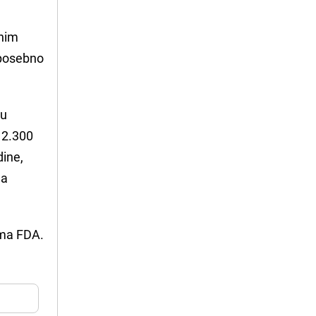
vnim
, posebno
su
 2.300
dine,
ma
rema FDA.