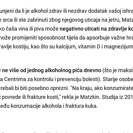
jeni da li je alkohol zdrav ili nezdrav dodatak vašoj ishra
je srca ili ste zabrinuti zbog njegovog uticaja na jetru, Mat
o čaša vina ili piva može
negativno uticati na zdravlje ko
že promijeniti sposobnost tijela da apsorbuje važne hr
ravlje kostiju, kao što su kalcijum, vitamin D i magnezijum
e
ne više od jednog alkoholnog pića dnevno
(što je maks
a Centrima za kontrolu i prevenciju bolesti). Starije osobe
u trebali bi biti posebno oprezni. "Na kraju, ako konzumirat
i povrede ili frakture kosti," rekla je Matzkin. Studija iz 20
eđu konzumacije alkohola i fraktura kuka.