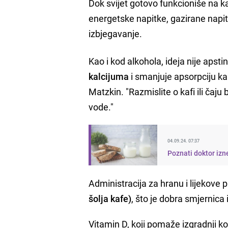
Dok svijet gotovo funkcioniše na k
energetske napitke, gazirane napitke
izbjegavanje.
Kao i kod alkohola, ideja nije apsti
kalcijuma
i smanjuje apsorpciju kal
Matzkin. "Razmislite o kafi ili čaju
vode."
04.09.24. 07:37
Poznati doktor iznen
Administracija za hranu i lijekove 
šolja kafe)
, što je dobra smjernica i
Vitamin D, koji pomaže izgradnji k