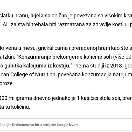
-slatku hranu,
bijela so
obično je povezana sa visokim kr
 Ali, zaista bi trebala biti razmatrana za zdravlje kostiju
 skrivena u mesu, grickalicama i prerađenoj hrani kao što 
atzkin. "
Konzumiranje prekomjerne količine soli
(više od
 gubitka kalcijuma iz kostiju.
" Prema studiji iz 2018. go
rican College of Nutrition, povećana konzumacija natriju
oroze.
2.300 miligrama dnevno jednako je 1 kašičici stola soli, p
a tu količinu.
Dodajte Radiosarajevo.ba u omiljene Google izvore