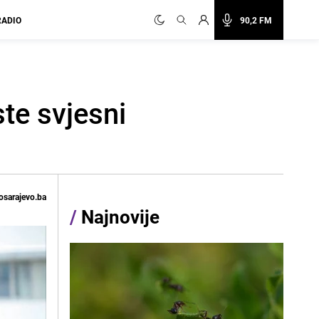
RADIO
90,2 FM
te svjesni
osarajevo.ba
/
Najnovije