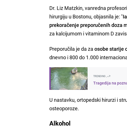
Dr. Liz Matzkin, vanredna profeso
hirurgiju u Bostonu, objasnila je: "
I
prekoračenje preporučenih doza m
za kalcijumom i vitaminom D zavise
Preporučila je da za
osobe starije
dnevno i 800 do 1.000 internaciona
TRENDING
Tragedija na pozna
U nastavku, ortopedski hirurzi i str
osteoporoze.
Alkohol