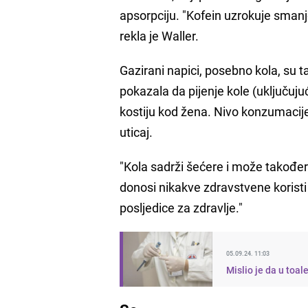
apsorpciju. "Kofein uzrokuje smanj
rekla je Waller.
Gazirani napici, posebno kola, su ta
pokazala da pijenje kole (uključuju
kostiju kod žena. Nivo konzumacije
uticaj.
"Kola sadrži šećere i može također 
donosi nikakve zdravstvene koristi
posljedice za zdravlje."
05.09.24. 11:03
Mislio je da u toal