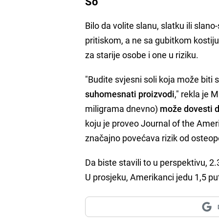
So
Bilo da volite slanu, slatku ili slano
pritiskom, a ne sa gubitkom kostiju.
za starije osobe i one u riziku.
"Budite svjesni soli koja može biti
suhomesnati proizvodi
," rekla je M
miligrama dnevno)
može dovesti do
koju je proveo Journal of the Ame
značajno povećava rizik od osteop
Da biste stavili to u perspektivu, 
U prosjeku, Amerikanci jedu 1,5 put