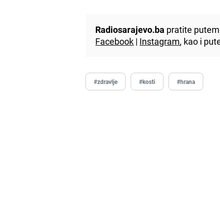
Radiosarajevo.ba
pratite putem 
Facebook
|
Instagram
, kao i p
#zdravlje
#kosti
#hrana