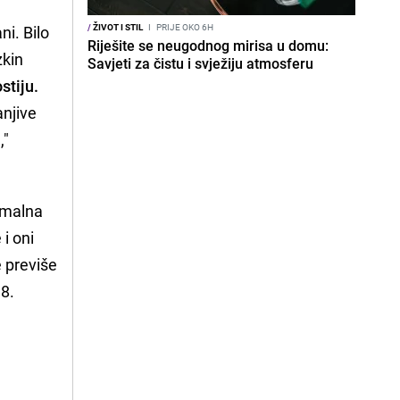
/
ŽIVOT I STIL
I
PRIJE OKO 6H
ni. Bilo
Riješite se neugodnog mirisa u domu:
zkin
Savjeti za čistu i svježiju atmosferu
stiju.
anjive
,"
imalna
 i oni
e previše
18.