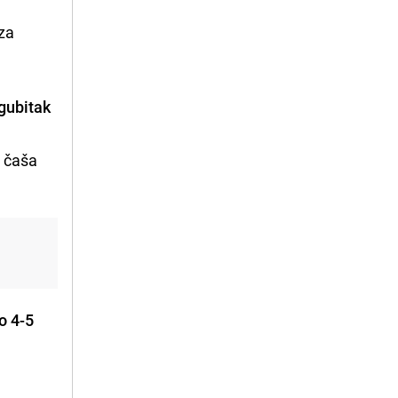
e
 za
gubitak
, čaša
o 4-5