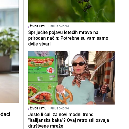
/
ŽIVOT I STIL
I
PRIJE OKO 5H
Spriječite pojavu letećih mrava na
prirodan način: Potrebne su vam samo
dvije stvari
/
ŽIVOT I STIL
I
PRIJE OKO 5H
odaci
Jeste li čuli za novi modni trend
"italijanska baka"? Ovaj retro stil osvaja
društvene mreže