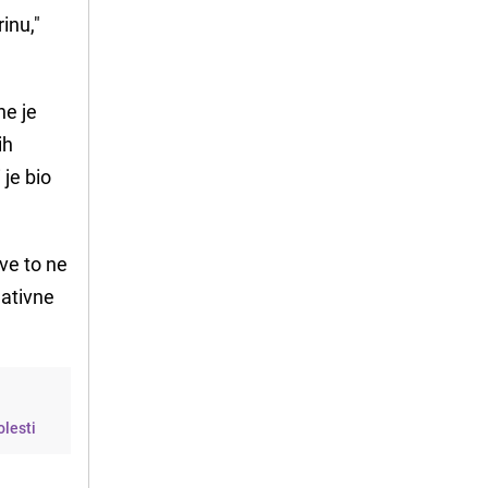
inu,"
ne je
ih
 je bio
Sve to ne
gativne
olesti