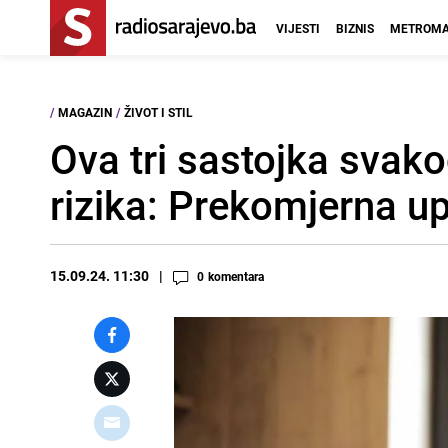
VIJESTI
BIZNIS
METROMA
/
MAGAZIN
/
ŽIVOT I STIL
Ova tri sastojka svak
rizika: Prekomjerna u
15.09.24. 11:30
0
komentara