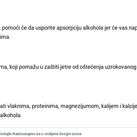
a pomoći će da usporite apsorpciju alkohola jer će vas nap
tima.
ma, koji pomažu u zaštiti jetre od oštećenja uzrokovanog
ati vlaknima, proteinima, magnezijumom, kalijem i kalcije
alkohola.
Dodajte Radiosarajevo.ba u omiljene Google izvore