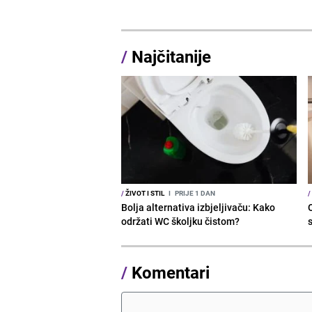
/
Najčitanije
/
ŽIVOT I STIL
I
PRIJE 1 DAN
/
Bolja alternativa izbjeljivaču: Kako
održati WC školjku čistom?
s
/
Komentari