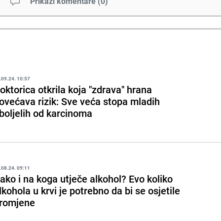
Prikaži komentare
(
0
)
.09.24. 10:57
oktorica otkrila koja "zdrava" hrana
ovećava rizik: Sve veća stopa mladih
boljelih od karcinoma
.08.24. 09:11
ako i na koga utječe alkohol? Evo koliko
lkohola u krvi je potrebno da bi se osjetile
romjene