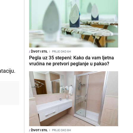
/
ŽIVOT I STIL
I
PRIJE OKO 6H
Pegla uz 35 stepeni: Kako da vam ljetna
vrućina ne pretvori peglanje u pakao?
taciju.
/
ŽIVOT I STIL
I
PRIJE OKO 8H