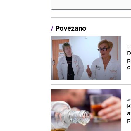
/
Povezano
11
D
p
o
20
K
a
p