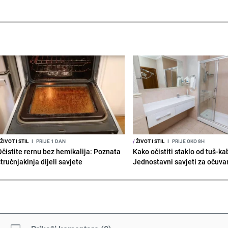
ŽIVOT I STIL
I
PRIJE 1 DAN
/
ŽIVOT I STIL
I
PRIJE OKO 8H
Očistite rernu bez hemikalija: Poznata
Kako očistiti staklo od tuš-ka
tručnjakinja dijeli savjete
Jednostavni savjeti za očuvan