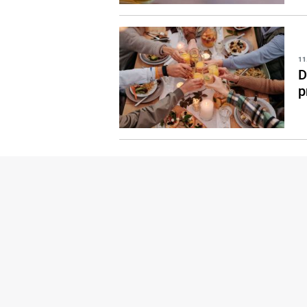
11
D
p