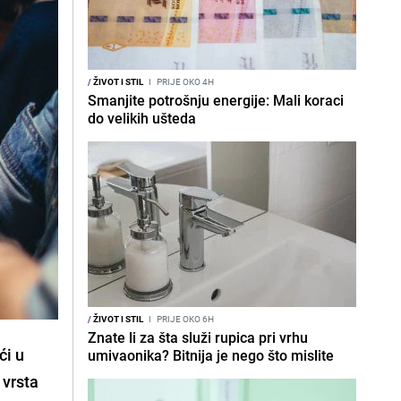
/
ŽIVOT I STIL
I
PRIJE OKO 4H
Smanjite potrošnju energije: Mali koraci
do velikih ušteda
/
ŽIVOT I STIL
I
PRIJE OKO 6H
Znate li za šta služi rupica pri vrhu
ći u
umivaonika? Bitnija je nego što mislite
 vrsta