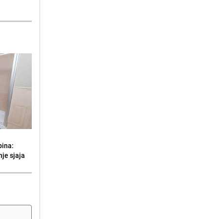
bina:
je sjaja