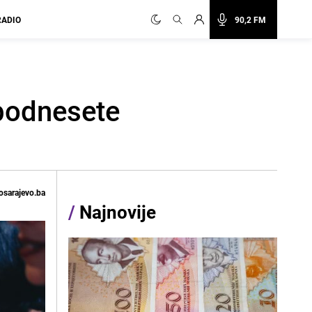
RADIO
90,2 FM
 podnesete
osarajevo.ba
/
Najnovije