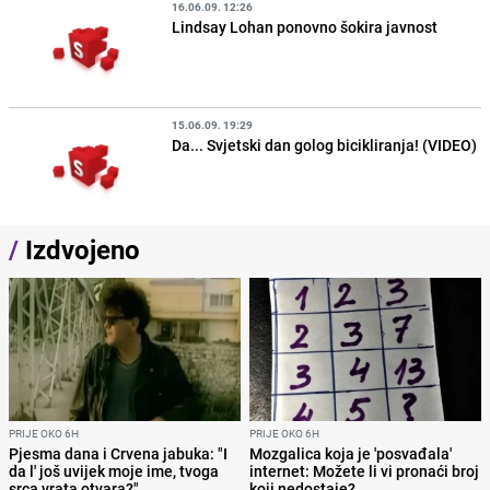
16.06.09. 12:26
Lindsay Lohan ponovno šokira javnost
15.06.09. 19:29
Da... Svjetski dan golog bicikliranja! (VIDEO)
/
Izdvojeno
PRIJE OKO 6H
PRIJE OKO 6H
Pjesma dana i Crvena jabuka: "I
Mozgalica koja je 'posvađala'
da l' još uvijek moje ime, tvoga
internet: Možete li vi pronaći broj
srca vrata otvara?"
koji nedostaje?