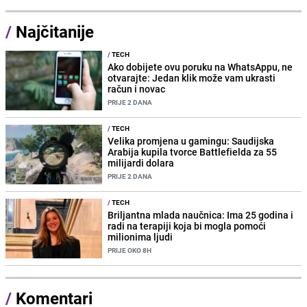
/
Najčitanije
/
TECH
Ako dobijete ovu poruku na WhatsAppu, ne
otvarajte: Jedan klik može vam ukrasti
račun i novac
PRIJE 2 DANA
/
TECH
Velika promjena u gamingu: Saudijska
Arabija kupila tvorce Battlefielda za 55
milijardi dolara
PRIJE 2 DANA
/
TECH
Briljantna mlada naučnica: Ima 25 godina i
radi na terapiji koja bi mogla pomoći
milionima ljudi
PRIJE OKO 8H
/
Komentari