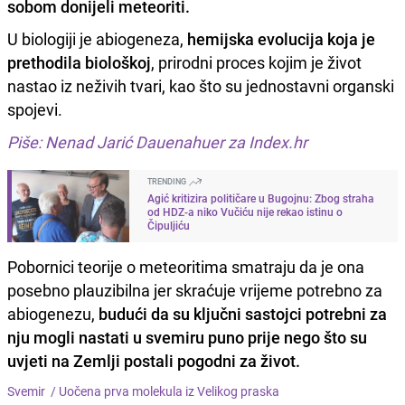
sobom donijeli meteoriti.
U biologiji je abiogeneza,
hemijska evolucija koja je
prethodila biološkoj
, prirodni proces kojim je život
nastao iz neživih tvari, kao što su jednostavni organski
spojevi.
Piše: Nenad Jarić Dauenahuer za Index.hr
TRENDING
Agić kritizira političare u Bugojnu: Zbog straha
od HDZ-a niko Vučiću nije rekao istinu o
Čipuljiću
Pobornici teorije o meteoritima smatraju da je ona
posebno plauzibilna jer skraćuje vrijeme potrebno za
abiogenezu,
budući da su ključni sastojci potrebni za
nju mogli nastati u svemiru puno prije nego što su
uvjeti na Zemlji postali pogodni za život.
Svemir /
Uočena prva molekula iz Velikog praska