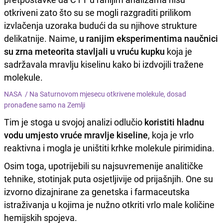
otkriveni zato što su se mogli razgraditi prilikom
izvlačenja uzoraka budući da su njihove strukture
delikatnije. Naime,
u ranijim eksperimentima naučnici
su zrna meteorita stavljali u vruću kupku
koja je
sadržavala mravlju kiselinu kako bi izdvojili tražene
molekule.
NASA /
Na Saturnovom mjesecu otkrivene molekule, dosad
pronađene samo na Zemlji
Tim je stoga u svojoj analizi odlučio
koristiti hladnu
vodu umjesto vruće mravlje kiseline
, koja je vrlo
reaktivna i mogla je uništiti krhke molekule pirimidina.
Osim toga, upotrijebili su najsuvremenije analitičke
tehnike, stotinjak puta osjetljivije od prijašnjih. One su
izvorno dizajnirane za genetska i farmaceutska
istraživanja u kojima je nužno otkriti vrlo male količine
hemijskih spojeva.