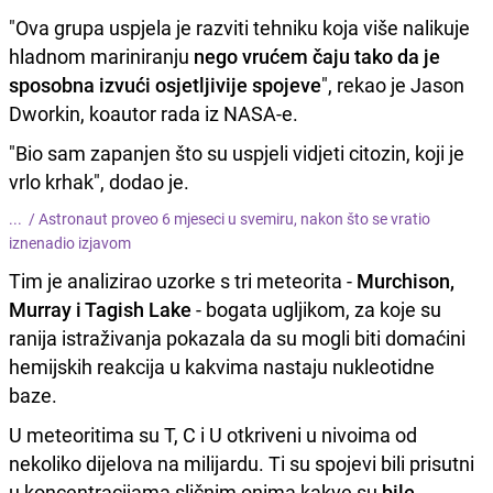
"Ova grupa uspjela je razviti tehniku koja više nalikuje
hladnom mariniranju
nego vrućem čaju tako da je
sposobna izvući osjetljivije spojeve
", rekao je Jason
Dworkin, koautor rada iz NASA-e.
"Bio sam zapanjen što su uspjeli vidjeti citozin, koji je
vrlo krhak", dodao je.
... /
Astronaut proveo 6 mjeseci u svemiru, nakon što se vratio
iznenadio izjavom
Tim je analizirao uzorke s tri meteorita -
Murchison,
Murray i Tagish Lake
- bogata ugljikom, za koje su
ranija istraživanja pokazala da su mogli biti domaćini
hemijskih reakcija u kakvima nastaju nukleotidne
baze.
U meteoritima su T, C i U otkriveni u nivoima od
nekoliko dijelova na milijardu. Ti su spojevi bili prisutni
u koncentracijama sličnim onima kakve su
bile