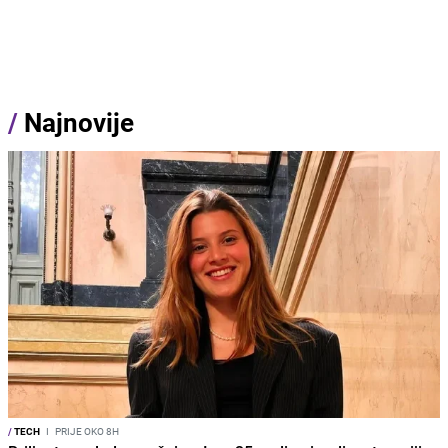
/
Najnovije
/
TECH
I
PRIJE OKO 8H