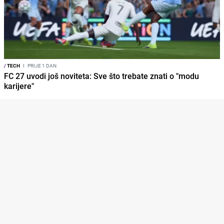
/
TECH
I
PRIJE 1 DAN
FC 27 uvodi još noviteta: Sve što trebate znati o "modu
karijere"