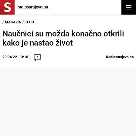
Otvor
/
MAGAZIN
/
TECH
Naučnici su možda konačno otkrili
kako je nastao život
29.04.22. 13:18
Radiosarajevo.ba
4