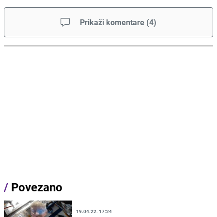
Prikaži komentare
(
4
)
/
Povezano
19.04.22. 17:24