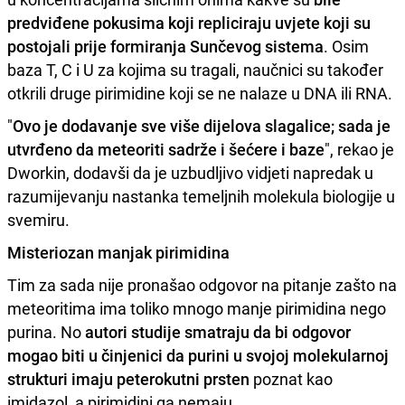
predviđene pokusima koji repliciraju uvjete koji su
postojali prije formiranja Sunčevog sistema
. Osim
baza T, C i U za kojima su tragali, naučnici su također
otkrili druge pirimidine koji se ne nalaze u DNA ili RNA.
"
Ovo je dodavanje sve više dijelova slagalice; sada je
utvrđeno da meteoriti sadrže i šećere i baze
", rekao je
Dworkin, dodavši da je uzbudljivo vidjeti napredak u
razumijevanju nastanka temeljnih molekula biologije u
svemiru.
Misteriozan manjak pirimidina
Tim za sada nije pronašao odgovor na pitanje zašto na
meteoritima ima toliko mnogo manje pirimidina nego
purina. No
autori studije smatraju da bi odgovor
mogao biti u činjenici da purini u svojoj molekularnoj
strukturi imaju peterokutni prsten
poznat kao
imidazol, a pirimidini ga nemaju.