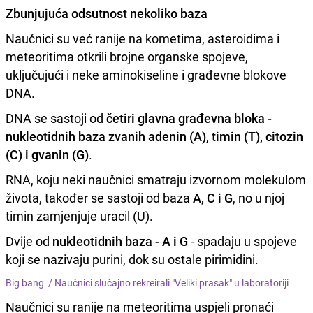
Zbunjujuća odsutnost nekoliko baza
Naučnici su već ranije na kometima, asteroidima i
meteoritima otkrili brojne organske spojeve,
uključujući i neke aminokiseline i građevne blokove
DNA.
DNA se sastoji od
četiri glavna građevna bloka -
nukleotidnih baza zvanih adenin (A), timin (T), citozin
(C) i gvanin (G)
.
RNA, koju neki naučnici smatraju izvornom molekulom
života, također se sastoji od baza
A, C i G
, no u njoj
timin zamjenjuje uracil (U).
Dvije od
nukleotidnih baza - A i G
- spadaju u spojeve
koji se nazivaju purini, dok su ostale pirimidini.
Big bang /
Naučnici slučajno rekreirali "Veliki prasak" u laboratoriji
Naučnici su ranije na meteoritima uspjeli pronaći