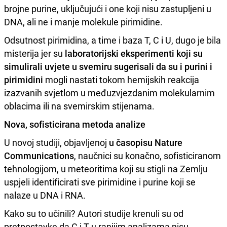
brojne purine, uključujući i one koji nisu zastupljeni u
DNA, ali ne i manje molekule pirimidine.
Odsutnost pirimidina, a time i baza T, C i U, dugo je bila
misterija jer su
laboratorijski eksperimenti koji su
simulirali uvjete u svemiru sugerisali da su i purini i
pirimidini
mogli nastati tokom hemijskih reakcija
izazvanih svjetlom u međuzvjezdanim molekularnim
oblacima ili na svemirskim stijenama.
Nova, sofisticirana metoda analize
U novoj studiji, objavljenoj
u časopisu Nature
Communications
, naučnici su konačno, sofisticiranom
tehnologijom, u meteoritima koji su stigli na Zemlju
uspjeli identificirati sve pirimidine i purine koji se
nalaze u DNA i RNA.
Kako su to učinili? Autori studije krenuli su od
pretpostavke da C i T u ranijim analizama nisu