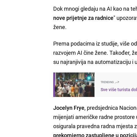
Dok mnogi gledaju na AI kao na teh
nove prijetnje za radnice
" upozora
žene.
Prema podacima iz studije, više o
razvojem AI čine žene. Također, ž
su najranjivija na automatizaciju i
TRENDING
Sve više turista do
Jocelyn Frye
, predsjednica Naciona
mijenjati američke radne prostore 
osigurala pravedna radna mjesta z
prekomjerno zastupljene u pozici