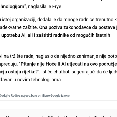
ehnologijom
", naglasila je Frye.
istoj organizaciji, dodala je da mnoge radnice trenutno k
 adekvatne zaštite.
Ona poziva zakonodavce da postave 
u upotrebu AI
,
ali i zaštititi radnike od mogućih štetnih
AI na tržište rada, naglasio da nijedno zanimanje nije pot
apreduju. "
Pitanje nije Hoće li AI utjecati na ovo područj
čju ostaju rijetke
?", ističe chatbot, sugerirajući da će lju
lagođavanju novim tehnologijama.
Dodajte Radiosarajevo.ba u omiljene Google izvore