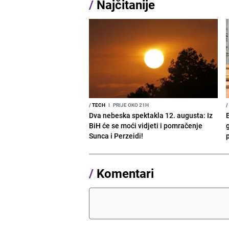
/
Najčitanije
/
TECH
I
PRIJE OKO 21H
/
Dva nebeska spektakla 12. augusta: Iz
BiH će se moći vidjeti i pomračenje
g
Sunca i Perzeidi!
/
Komentari