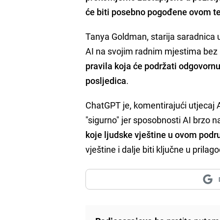
će biti posebno pogođene ovom t
Tanya Goldman, starija saradnica u 
AI na svojim radnim mjestima bez
pravila koja će podržati odgovorn
posljedica
.
ChatGPT je, komentirajući utjecaj 
"sigurno" jer sposobnosti AI brzo n
koje ljudske vještine u ovom podru
vještine i dalje biti ključne u pri