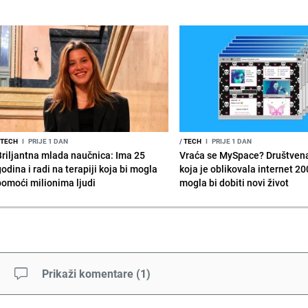
TECH
I
PRIJE 1 DAN
/
TECH
I
PRIJE 1 DAN
Briljantna mlada naučnica: Ima 25
Vraća se MySpace? Društven
odina i radi na terapiji koja bi mogla
koja je oblikovala internet 20
pomoći milionima ljudi
mogla bi dobiti novi život
Prikaži komentare
(
1
)