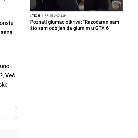
/
TECH
I
PRIJE OKO 22H
Poznati glumac otkriva: "Razočaran sam
oriste
što sam odbijen da glumim u GTA 6"
jasna
puno
e
?,
Već
dske