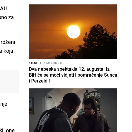
"
AI i
bno za
groženi
a koja
/
TECH
I
PRIJE OKO 21H
Dva nebeska spektakla 12. augusta: Iz
BiH će se moći vidjeti i pomračenje Sunca
i Perzeidi!
inje
ki
,
one