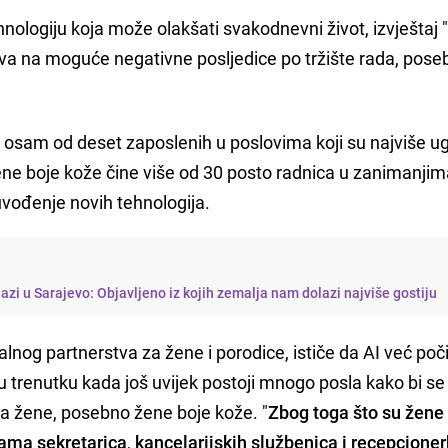
nologiju koja može olakšati svakodnevni život, izvještaj 
va na moguće negativne posljedice po tržište rada, pose
d osam od deset zaposlenih u poslovima koji su najviše u
ene boje kože čine više od 30 posto radnica u zanimanjim
 uvođenje novih tehnologija.
lazi u Sarajevo: Objavljeno iz kojih zemalja nam dolazi najviše gostiju
lnog partnerstva za žene i porodice, ističe da AI već poč
u trenutku kada još uvijek postoji mnogo posla kako bi se
a žene, posebno žene boje kože. "
Zbog toga što su žene
jama sekretarica
,
kancelarijskih službenica i recepcioner