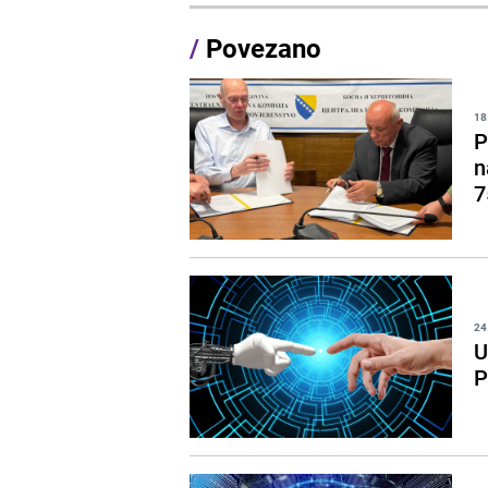
/
Povezano
18
P
n
7
24
U
P