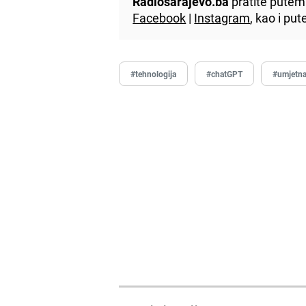
Radiosarajevo.ba
pratite putem 
Facebook
|
Instagram
, kao i p
#tehnologija
#chatGPT
#umjetna 