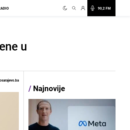
RADIO
90,2 FM
Žene u
osarajevo.ba
/
Najnovije