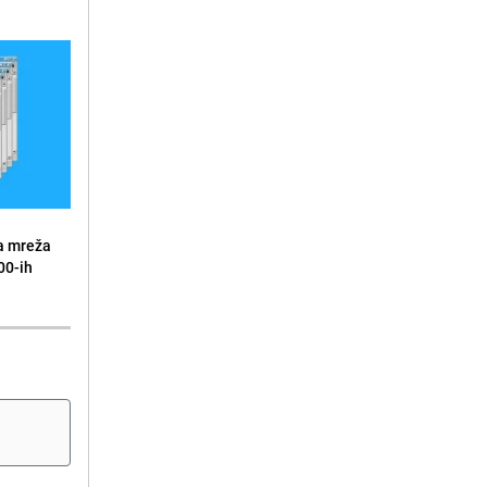
a mreža
00-ih