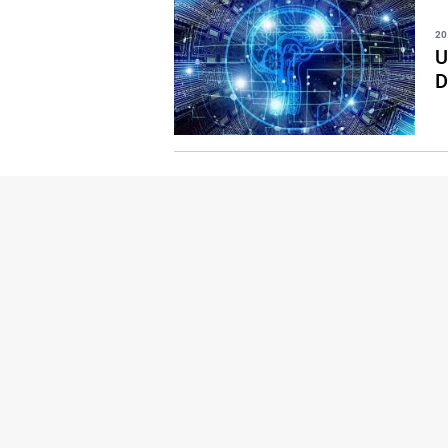
20
U
D