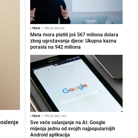
/
TECH
I
PRIJE OKO 3H
Meta mora platiti još 567 miliona dolara
zbog ugrožavanja djece: Ukupna kazna
porasla na 942 miliona
/
TECH
I
PRIJE OKO 19H
poslenje
Sve veće oslanjanje na AI: Google
mijenja jednu od svojih najpopularnijih
Android aplikacija