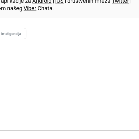
aplikacije za
Android
|
iOS
i društvenih mreža
Twitter
|
utem našeg
Viber
Chata.
inteligencija