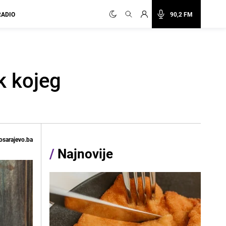
RADIO
90,2 FM
k kojeg
osarajevo.ba
/
Najnovije