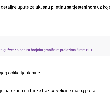
 detaljne upute za
ukusnu piletinu sa tjesteninom
uz koj
ike gužve: Kolone na brojnim graničnim prelazima širom BiH
ojeg oblika tjestenine
tiju narezana na tanke trakice veličine malog prsta