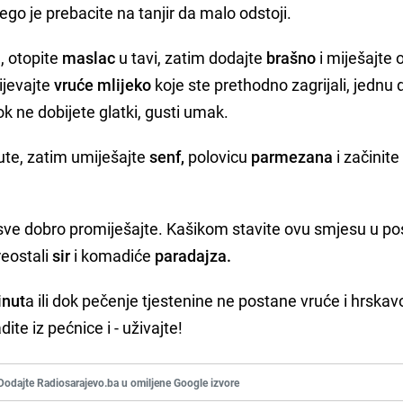
ego je prebacite na tanjir da malo odstoji.
u, otopite
maslac
u tavi, zatim dodajte
brašno
i miješajte 
ijevajte
vruće mlijeko
koje ste prethodno zagrijali, jednu 
 ne dobijete glatki, gusti umak.
nute, zatim umiješajte
senf,
polovicu
parmezana
i začinit
sve dobro promiješajte. Kašikom stavite ovu smjesu u p
reostali
sir
i komadiće
paradajza.
inut
a ili dok pečenje tjestenine ne postane vruće i hrskav
te iz pećnice i - uživajte!
Dodajte Radiosarajevo.ba u omiljene Google izvore