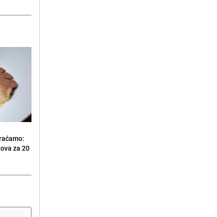
vraćamo:
tova za 20