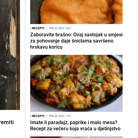
/
RECEPTI
I
PRIJE OKO 12H
Zaboravite brašno: Ovaj sastojak u smjesi
za pohovanje daje šniclama savršeno
hrskavu koricu
/
RECEPTI
I
PRIJE OKO 17H
remiti
Imate li paradajz, paprike i malo mesa?
Recept za večeru koja vraća u djetinjstvo