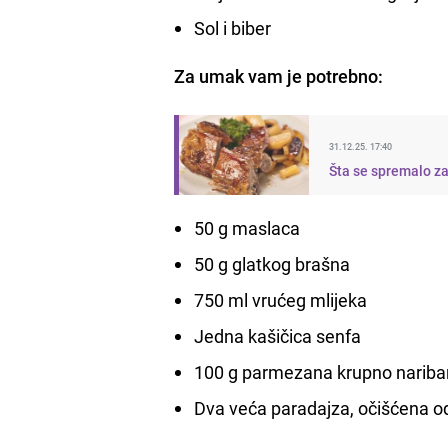
Sol i biber
Za umak vam je potrebno:
31.12.25. 17:40
Šta se spremalo za 
50 g maslaca
50 g glatkog brašna
750 ml vrućeg mlijeka
Jedna kašičica senfa
100 g parmezana krupno narib
Dva veća paradajza, očišćena o