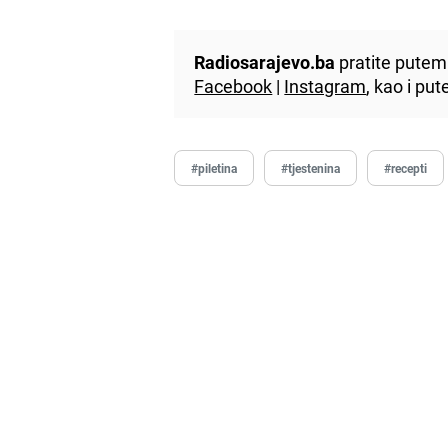
Radiosarajevo.ba
pratite putem 
Facebook
|
Instagram
, kao i p
#piletina
#tjestenina
#recepti