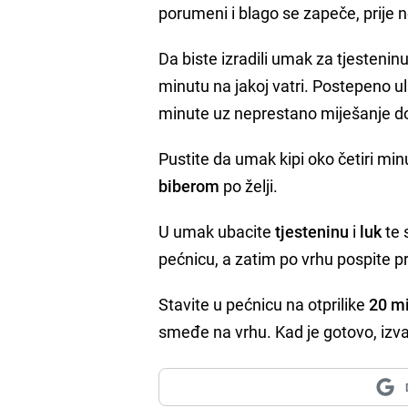
porumeni i blago se zapeče, prije n
Da biste izradili umak za tjestenin
minutu na jakoj vatri. Postepeno ul
minute uz neprestano miješanje dok
Pustite da umak kipi oko četiri mi
biberom
po želji.
U umak ubacite
tjesteninu
i
luk
te 
pećnicu, a zatim po vrhu pospite p
Stavite u pećnicu na otprilike
20 m
smeđe na vrhu. Kad je gotovo, izvadi