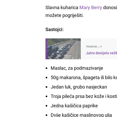
Slavna kuharica
Mary Berry
donosi
možete pogriješiti.
Sastojci:
TRENDING
Jutro donijelo vel
Maslac, za podmazivanje
50g makarona, špageta ili bilo k
Jedan luk, grubo nasjeckan
Troja pileća prsa bez kože i kos
Jedna kašičica paprike
Dvije kašičice maslinovog ulja