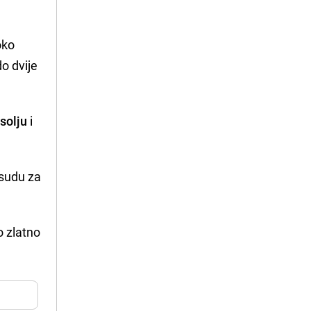
oko
do dvije
e
solju
i
osudu za
o zlatno