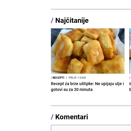
/
Najčitanije
/
RECEPTI
I
PRIJE 1 DAN
/
Recept za brze uštipke: Ne upijaju ulje i
I
gotovi su za 30 minuta
b
/
Komentari