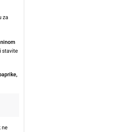
u za
eninom
 stavite
paprike,
k ne