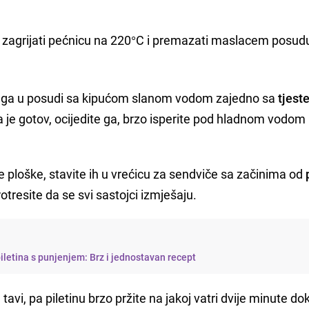
 zagrijati pećnicu na 220°C i premazati maslacem posud
te ga u posudi sa kipućom slanom vodom zajedno sa
tjest
e gotov, ocijedite ga, brzo isperite pod hladnom vodom i
 ploške, stavite ih u vrećicu za sendviče sa začinima od
otresite da se svi sastojci izmješaju.
letina s punjenjem: Brz i jednostavan recept
 tavi, pa piletinu brzo pržite na jakoj vatri dvije minute do