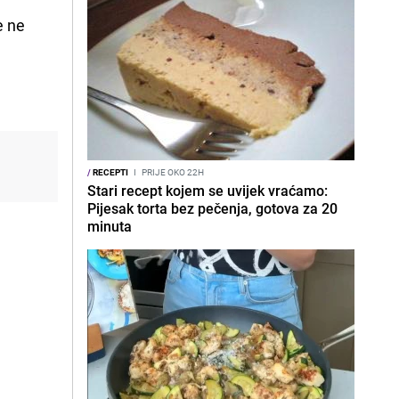
e ne
/
RECEPTI
I
PRIJE OKO 22H
Stari recept kojem se uvijek vraćamo:
Pijesak torta bez pečenja, gotova za 20
minuta