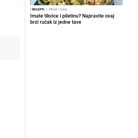
/
RECEPTI
I
PRIJE 1 DAN
Imate tikvice i piletinu? Napravite ovaj
brzi ručak iz jedne tave