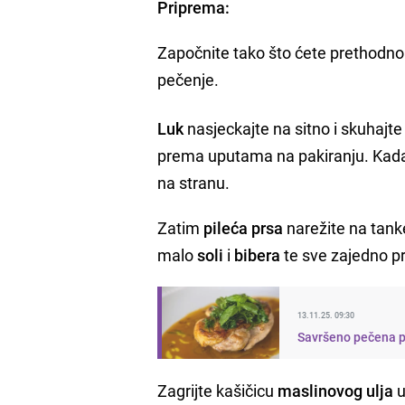
Priprema:
Započnite tako što ćete prethodno
pečenje.
Luk
nasjeckajte na sitno i skuhaj
prema uputama na pakiranju. Kada j
na stranu.
Zatim
pileća prsa
narežite na tanke
malo
soli
i
bibera
te sve zajedno pr
13.11.25. 09:30
Savršeno pečena pi
Zagrijte kašičicu
maslinovog ulja
u