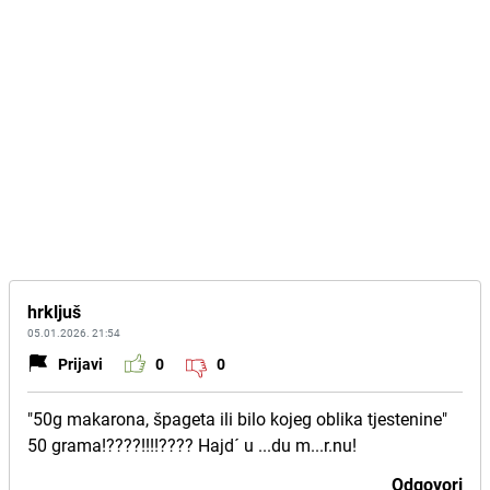
hrkljuš
05.01.2026. 21:54
Prijavi
0
0
"50g makarona, špageta ili bilo kojeg oblika tjestenine"
50 grama!????!!!!???? Hajd´ u ...du m...r.nu!
Odgovori