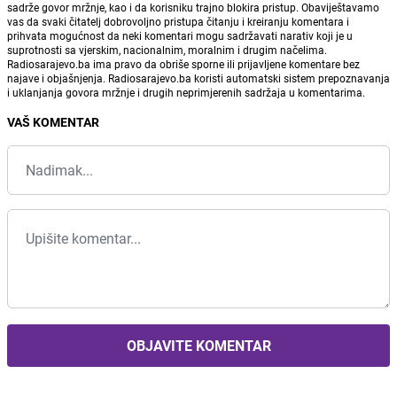
sadrže govor mržnje, kao i da korisniku trajno blokira pristup. Obaviještavamo
vas da svaki čitatelj dobrovoljno pristupa čitanju i kreiranju komentara i
prihvata mogućnost da neki komentari mogu sadržavati narativ koji je u
suprotnosti sa vjerskim, nacionalnim, moralnim i drugim načelima.
Radiosarajevo.ba ima pravo da obriše sporne ili prijavljene komentare bez
najave i objašnjenja. Radiosarajevo.ba koristi automatski sistem prepoznavanja
i uklanjanja govora mržnje i drugih neprimjerenih sadržaja u komentarima.
VAŠ KOMENTAR
OBJAVITE KOMENTAR