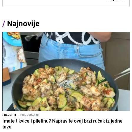
/
Najnovije
/
RECEPTI
I
PRIJE OKO 5H
Imate tikvice i piletinu? Napravite ovaj brzi ručak iz jedne
tave