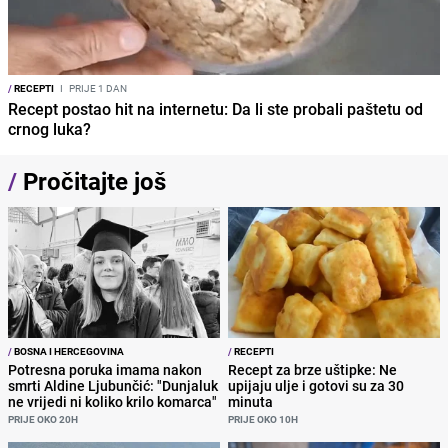
/
RECEPTI
I
PRIJE 1 DAN
Recept postao hit na internetu: Da li ste probali paštetu od
crnog luka?
/
Pročitajte još
/
BOSNA I HERCEGOVINA
/
RECEPTI
Potresna poruka imama nakon
Recept za brze uštipke: Ne
smrti Aldine Ljubunčić: "Dunjaluk
upijaju ulje i gotovi su za 30
ne vrijedi ni koliko krilo komarca"
minuta
PRIJE OKO 20H
PRIJE OKO 10H