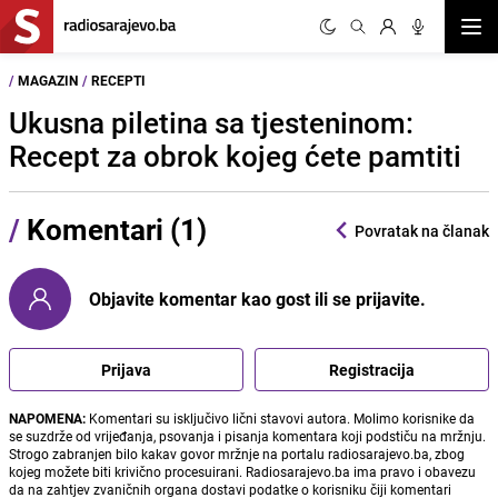
Otvor
/
MAGAZIN
/
RECEPTI
Ukusna piletina sa tjesteninom:
Recept za obrok kojeg ćete pamtiti
/
Komentari (1)
Povratak na članak
Objavite komentar kao gost ili se prijavite.
Prijava
Registracija
NAPOMENA:
Komentari su isključivo lični stavovi autora. Molimo korisnike da
se suzdrže od vrijeđanja, psovanja i pisanja komentara koji podstiču na mržnju.
Strogo zabranjen bilo kakav govor mržnje na portalu radiosarajevo.ba, zbog
kojeg možete biti krivično procesuirani. Radiosarajevo.ba ima pravo i obavezu
da na zahtjev zvaničnih organa dostavi podatke o korisniku čiji komentari