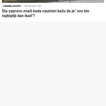
/
ZANIMLJIVOSTI
I
PRIJE OKO 15H
Šta zapravo znači kada naučnici kažu da je" ovo bio
najtopliji dan ikad"?