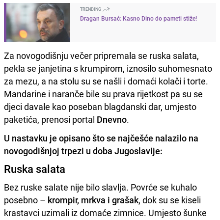
TRENDING
Dragan Bursać: Kasno Dino do pameti stiže!
Za novogodišnju večer pripremala se ruska salata,
pekla se janjetina s krumpirom, iznosilo suhomesnato
za mezu, a na stolu su se našli i domaći kolači i torte.
Mandarine i naranče bile su prava rijetkost pa su se
djeci davale kao poseban blagdanski dar, umjesto
paketića, prenosi portal
Dnevno
.
U nastavku je opisano što se najčešće nalazilo na
novogodišnjoj trpezi u doba Jugoslavije:
Ruska salata
Bez ruske salate nije bilo slavlja. Povrće se kuhalo
posebno –
krompir, mrkva i grašak
, dok su se kiseli
krastavci uzimali iz domaće zimnice. Umjesto šunke