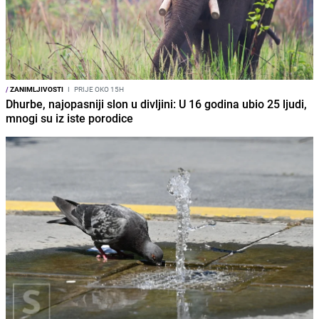
/
ZANIMLJIVOSTI
I
PRIJE OKO 15H
Dhurbe, najopasniji slon u divljini: U 16 godina ubio 25 ljudi,
mnogi su iz iste porodice