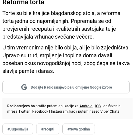
Reforma torta
Torte su bile kraljice blagdanskog stola, a reforma
torta jedna od najomiljenijih. Pripremala se od
provjerenih recepata i kvalitetnih sastojaka te je
predstavljala vrhunac svečane večere.
U tim vremenima nije bilo obilja, ali je bilo zajedništva.
Upravo su trud, strpljenje i toplina doma davali
poseban okus novogodišnjoj noći, zbog čega se takva
slavlja pamte i danas.
Dodajte Radiosarajevo.ba u omiljene Google izvore
Radiosarajevo.ba
pratite putem aplikacije za
Android
|
iOS
i društvenih
mreža
Twitter
|
Facebook
|
Instagram
, kao i putem našeg
Viber
Chata.
#Jugoslavija
#recepti
#Nova godina