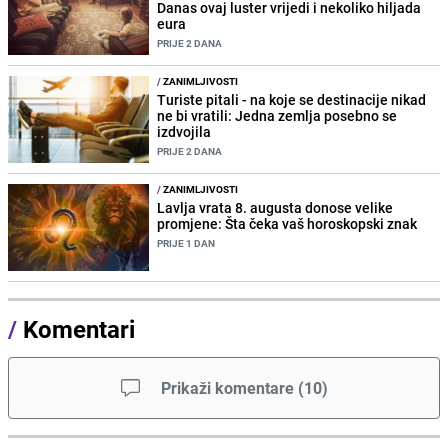
Danas ovaj luster vrijedi i nekoliko hiljada
eura
PRIJE 2 DANA
/
ZANIMLJIVOSTI
Turiste pitali - na koje se destinacije nikad
ne bi vratili: Jedna zemlja posebno se
izdvojila
PRIJE 2 DANA
/
ZANIMLJIVOSTI
Lavlja vrata 8. augusta donose velike
promjene: Šta čeka vaš horoskopski znak
PRIJE 1 DAN
/
Komentari
Prikaži komentare
(
10
)