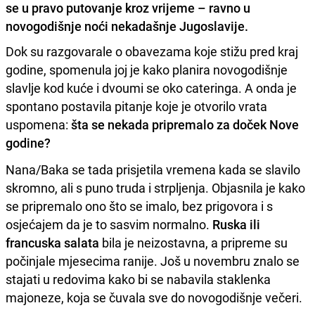
se u pravo putovanje kroz vrijeme – ravno u
novogodišnje noći nekadašnje Jugoslavije.
Dok su razgovarale o obavezama koje stižu pred kraj
godine, spomenula joj je kako planira novogodišnje
slavlje kod kuće i dvoumi se oko cateringa. A onda je
spontano postavila pitanje koje je otvorilo vrata
uspomena:
šta se nekada pripremalo za doček Nove
godine?
Nana/Baka se tada prisjetila vremena kada se slavilo
skromno, ali s puno truda i strpljenja. Objasnila je kako
se pripremalo ono što se imalo, bez prigovora i s
osjećajem da je to sasvim normalno.
Ruska ili
francuska salata
bila je neizostavna, a pripreme su
počinjale mjesecima ranije. Još u novembru znalo se
stajati u redovima kako bi se nabavila staklenka
majoneze, koja se čuvala sve do novogodišnje večeri.