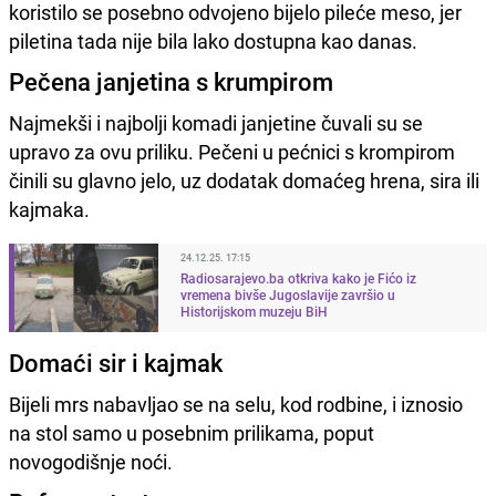
koristilo se posebno odvojeno bijelo pileće meso, jer
piletina tada nije bila lako dostupna kao danas.
Pečena janjetina s krumpirom
Najmekši i najbolji komadi janjetine čuvali su se
upravo za ovu priliku. Pečeni u pećnici s krompirom
činili su glavno jelo, uz dodatak domaćeg hrena, sira ili
kajmaka.
24.12.25. 17:15
Radiosarajevo.ba otkriva kako je Fićo iz
vremena bivše Jugoslavije završio u
Historijskom muzeju BiH
Domaći sir i kajmak
Bijeli mrs nabavljao se na selu, kod rodbine, i iznosio
na stol samo u posebnim prilikama, poput
novogodišnje noći.