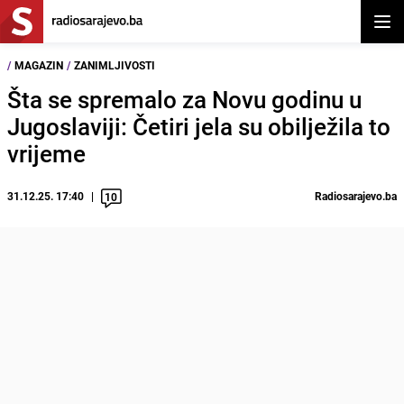
Otvor
/
MAGAZIN
/
ZANIMLJIVOSTI
Šta se spremalo za Novu godinu u
Jugoslaviji: Četiri jela su obilježila to
vrijeme
31.12.25. 17:40
Radiosarajevo.ba
10