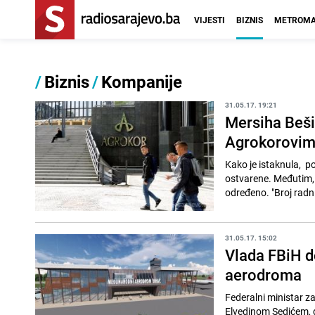
VIJESTI
BIZNIS
METROMA
/
Biznis
/
Kompanije
31.05.17. 19:21
Mersiha Beši
Agrokorovim
Kako je istaknula, po
ostvarene. Međutim, 
određeno. "Broj radni
31.05.17. 15:02
Vlada FBiH d
aerodroma
Federalni ministar z
Elvedinom Sedićem, 