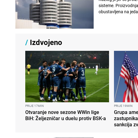
sisteme. Proizvodnja
obustavljena na jedan
/
Izdvojeno
PRIJE 17MIN
PRIJE 19MIN
Otvaranje nove sezone WWin lige
Grupa amer
BiH: Željezničar u duelu protiv BSK-a
zastupnika
sankcija z