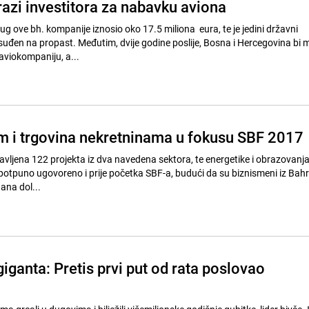
razi investitora za nabavku aviona
ug ove bh. kompanije iznosio oko 17.5 miliona eura, te je jedini državni
osuđen na propast. Međutim, dvije godine poslije, Bosna i Hercegovina bi 
viokompaniju, a...
am i trgovina nekretninama u fokusu SBF 2017
javljena 122 projekta iz dva navedena sektora, te energetike i obrazovanja,
potpuno ugovoreno i prije početka SBF-a, budući da su biznismeni iz Bahr
ana dol...
iganta: Pretis prvi put od rata poslovao