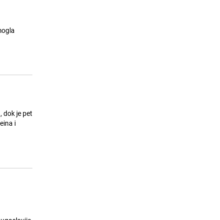
mogla
 dok je pet
eina i