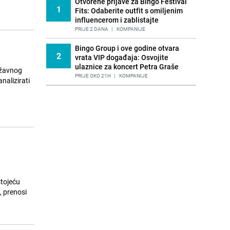
Otvorene prijave za Bingo Festival
1
Fits: Odaberite outfit s omiljenim
influencerom i zablistajte
PRIJE 2 DANA
|
KOMPANIJE
Bingo Group i ove godine otvara
2
vrata VIP događaja: Osvojite
ulaznice za koncert Petra Graše
ržavnog
PRIJE OKO 21H
|
KOMPANIJE
nalizirati
stojeću
, prenosi