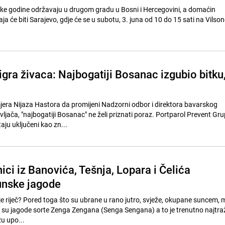
ke godine održavaju u drugom gradu u Bosni i Hercegovini, a domaćin
a će biti Sarajevo, gdje će se u subotu, 3. juna od 10 do 15 sati na Vils
igra živaca: Najbogatiji Bosanac izgubio bitku
mjera Nijaza Hastora da promijeni Nadzorni odbor i direktora bavarskog
jača, "najbogatiji Bosanac" ne želi priznati poraz. Portparol Prevent Gru
taju uključeni kao zn...
ici iz Banovića, Tešnja, Lopara i Čelića
unske jagode
 riječ? Pored toga što su ubrane u rano jutro, svježe, okupane suncem, mi
su jagode sorte Zenga Zengana (Senga Sengana) a to je trenutno najtra
u upo...