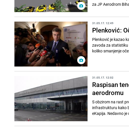
za JP Aerodrom Biha
31.05.17. 12:49
Plenković: O
Plenković je kazao k
zavoda za statistiku
koliko smanjenje oček
31.05.17. 12:02
Raspisan ten
aerodromu
S obzirom na rast pr
infrastrukturu kako b
eKapija. Nedavno je 