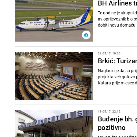
BH Airlines t
Te godine je ukupni d
avioprijevoznik bio 
dobiti novu domaću a
21.05.17. 10:00
Brkić: Turiz
Naglasio je da su pri
projekta već gotovo 
Katara prije mjesec d
19.05.17. 22:12
Buđenje bh. g
pozitivno