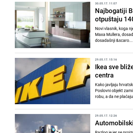
30.05.17. 11:07
Najbogatiji B
otpuštaju 14
Novi vlasnik, koga nj
Maxa Müllera, dosada
dosadašnji &scaro...
29.05.17. 15:16
Ikea sve bli
centra
Kako javljaju hrvatsk
Poslovni objekt zamiš
robu, a da ne plaćaju
29.05.17. 12:26
Automobilski 
Razlog je jer se pro