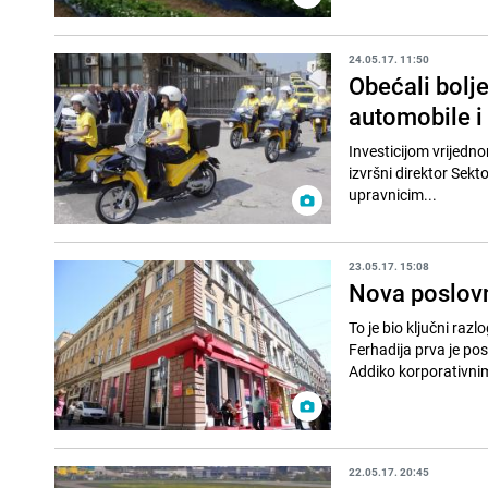
24.05.17. 11:50
Obećali bolj
automobile 
Investicijom vrijedn
izvršni direktor Sek
upravnicim...
23.05.17. 15:08
Nova poslovn
To je bio ključni raz
Ferhadija prva je po
Addiko korporativnim
22.05.17. 20:45