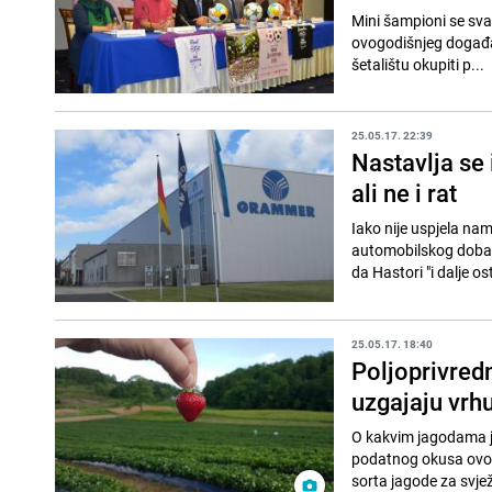
Mini šampioni se sva
ovogodišnjeg događaj
šetalištu okupiti p...
25.05.17. 22:39
Nastavlja se 
ali ne i rat
Iako nije uspjela na
automobilskog dobavl
da Hastori "i dalje os
25.05.17. 18:40
Poljoprivredn
uzgajaju vrh
O kakvim jagodama je
podatnog okusa ovo 
sorta jagode za svjež