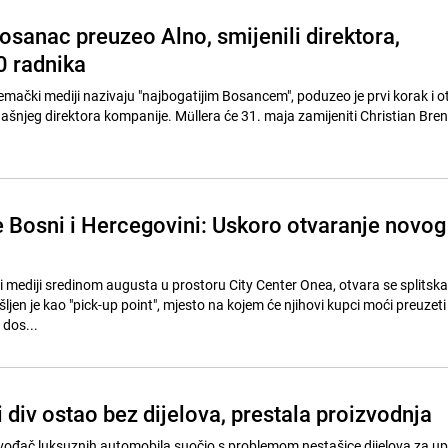
osanac preuzeo Alno, smijenili direktora,
0 radnika
emački mediji nazivaju "najbogatijim Bosancem", poduzeo je prvi korak i o
šnjeg direktora kompanije. Müllera će 31. maja zamijeniti Christian Bren
že Bosni i Hercegovini: Uskoro otvaranje novog
i mediji sredinom augusta u prostoru City Center Onea, otvara se splitska
ljen je kao "pick-up point", mjesto na kojem će njihovi kupci moći preuzet
 dos...
div ostao bez dijelova, prestala proizvodnja
izvođač luksuznih automobila suočio s problemom nestašice dijelova za up