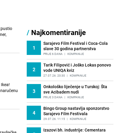
tpustio
/
Najkomentiranije
ner,
Sarajevo Film Festival i Coca-Cola
1
slave 30 godina partnerstva
PRIJE 6 DANA
|
KOMPANIJE
Tarik Filipović i Joško Lokas ponovo
2
vode UNIQA kviz
27.07.26. 20:30
|
KOMPANIJE
 Ikea!
Onkološko liječenje u Turskoj: Šta
i naručenu
3
sve Acibadem nudi
PRIJE 3 DANA
|
KOMPANIJE
Bingo Group nastavlja sponzorstvo
4
Sarajevo Film Festivala
29.07.26. 11:15
|
KOMPANIJE
Izazovi bh. industrije: Cementara
ravljačke