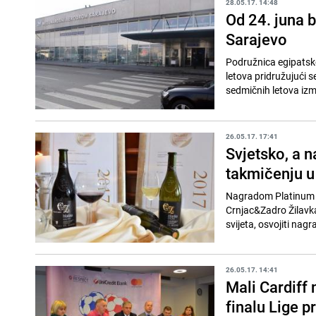
28.05.17. 14:48
Od 24. juna b
Sarajevo
Podružnica egipatskog
letova pridružujući s
sedmičnih letova izm
26.05.17. 17:41
Svjetsko, a 
takmičenju 
Nagradom Platinum –
Crnjac&Zadro Žilavka 
svijeta, osvojiti nagr
26.05.17. 14:41
Mali Cardiff
finalu Lige p