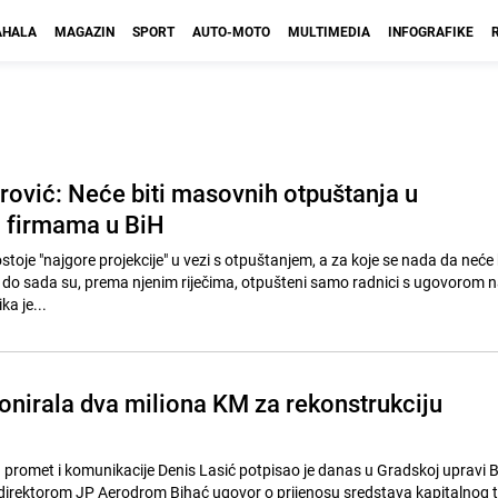
HALA
MAGAZIN
SPORT
AUTO-MOTO
MULTIMEDIA
INFOGRAFIKE
rović: Neće biti masovnih otpuštanja u
 firmama u BiH
stoje "najgore projekcije" u vezi s otpuštanjem, a za koje se nada da neće b
do sada su, prema njenim riječima, otpušteni samo radnici s ugovorom 
ka je...
onirala dva miliona KM za rekonstrukciju
a promet i komunikacije Denis Lasić potpisao je danas u Gradskoj upravi 
direktorom JP Aerodrom Bihać ugovor o prijenosu sredstava kapitalnog 