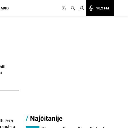
RADIO
90,2 FM
iti
na
/
Najčitanije
Bihaća s
transfera