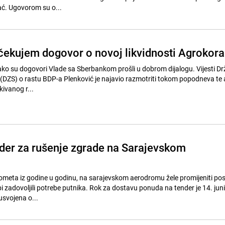
ć. Ugovorom su o...
čekujem dogovor o novoj likvidnosti Agrokora
ako su dogovori Vlade sa Sberbankom prošli u dobrom dijalogu. Vijesti D
 (DZS) o rastu BDP-a Plenković je najavio razmotriti tokom popodneva te a
ivanog r...
der za rušenje zgrade na Sarajevskom
ometa iz godine u godinu, na sarajevskom aerodromu žele promijeniti po
i zadovoljili potrebe putnika. Rok za dostavu ponuda na tender je 14. juni
usvojena o...