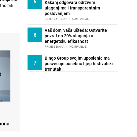
5
Kakanj odgovara održivim
no biti
ulaganjima i transparentnim
poslovanjem
30.07.26. 10:27
|
KOMPANIJE
Vaš dom, vaša ušteda: Ostvarite
6
povrat do 20% ulaganja u
energetsku efikasnost
PRIJE 6 DANA
|
KOMPANIJE
Bingo Group svojim uposlenicima
7
posvećuje posebno lijep festivalski
trenutak
PRIJE 6 DANA
|
KOMPANIJE
Otvorene prijave za Bingo Festival
8
Fits: Odaberite outfit s omiljenim
influencerom i zablistajte
PRIJE 2 DANA
|
KOMPANIJE
Bingo Group i ove godine otvara
9
vrata VIP događaja: Osvojite
liona
ulaznice za koncert Petra Graše
PRIJE OKO 21H
|
KOMPANIJE