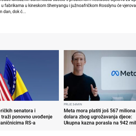
 u fabrikama u kineskom Shenyangu i južnoafričkom Rosslynu će vjerovat
 dan, dok ć...
PRIJE 34MIN
ičkih senatora i
Meta mora platiti još 567 miliona
 traži ponovno uvođenje
dolara zbog ugrožavanja djece:
vaničnicima RS-a
Ukupna kazna porasla na 942 mi