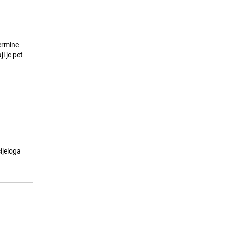
termine
i je pet
ijeloga