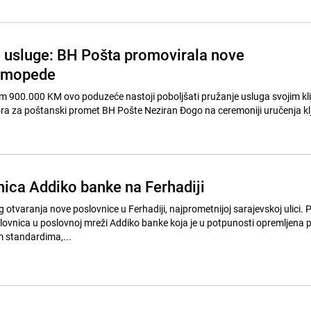
e usluge: BH Pošta promovirala nove
i mopede
om 900.000 KM ovo poduzeće nastoji poboljšati pružanje usluga svojim kli
tora za poštanski promet BH Pošte Neziran Đogo na ceremoniji uručenja k
ica Addiko banke na Ferhadiji
log otvaranja nove poslovnice u Ferhadiji, najprometnijoj sarajevskoj ulici.
slovnica u poslovnoj mreži Addiko banke koja je u potpunosti opremljena
 standardima,...