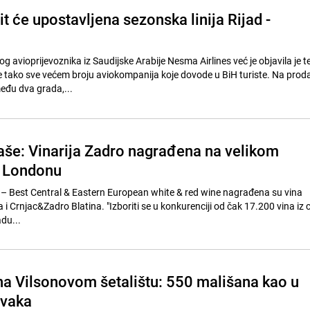
it će upostavljena sezonska linija Rijad -
 avioprijevoznika iz Saudijske Arabije Nesma Airlines već je objavila je 
e tako sve većem broju aviokompanija koje dovode u BiH turiste. Na prodaj
eđu dva grada,...
naše: Vinarija Zadro nagrađena na velikom
u Londonu
 Best Central & Eastern European white & red wine nagrađena su vina
i Crnjac&Zadro Blatina. "Izboriti se u konkurenciji od čak 17.200 vina iz c
adu...
 na Vilsonovom šetalištu: 550 mališana kao u
rvaka