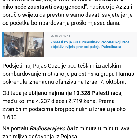
niko neće zaustaviti ovaj genocid
", napisao je Aziza i
poručio svijetu da prestane samo davati savjete jer je
od početka bombardovanja prošlo mjesec dana.
26.10.23. 12:14
Znate li ko je 'Glas Palestine'? Reporter koji kroz
objektiv svijetu prenosi patnju Palestinaca
Podsjetimo, Pojas Gaze je pod teškim izraelskim
bombardovanjem otkako je palestinska grupa Hamas
pokrenula iznenadnu ofanzivu na Izrael 7. oktobra.
Od tada je
ubijeno najmanje 10.328 Palestinaca
,
među kojima 4.237 djece i 2.719 žena. Prema
zvaničnim podacima broj poginulih u Izraelu je oko
1.600.
Na portalu
Radiosarajevo.ba
iz minuta u minutu sva
zanimljiva dešavanja iz Pojasa