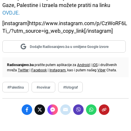
Gaze, Palestine i Izraela možete pratiti na linku
OVDJE.
[instagram]https://www.instagram.com/p/CzWoRF6L
Ti_/?utm_source=ig_web_copy_link[/instagram]
Dodajte Radiosarajevo.ba u omiljene Google izvore
Radiosarajevo.ba
pratite putem aplikacije za
Android
|
iOS
i društvenih
mreža
Twitter
|
Facebook
|
Instagram
, kao i putem našeg
Viber
Chata.
#Palestina
#novinar
#fotograf