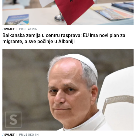
/
SVIJET
I
PRIJE 41MIN
Balkanska zemlja u centru rasprava: EU ima novi plan za
migrante, a sve počinje u Albaniji
/
SVIJET
I
PRIJE OKO 1H