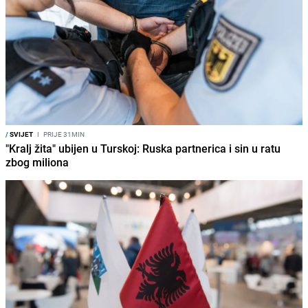
/
SVIJET
I
PRIJE 31MIN
"Kralj žita" ubijen u Turskoj: Ruska partnerica i sin u ratu
zbog miliona