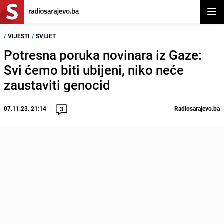
Otvor
/
VIJESTI
/
SVIJET
Potresna poruka novinara iz Gaze:
Svi ćemo biti ubijeni, niko neće
zaustaviti genocid
07.11.23. 21:14
Radiosarajevo.ba
3