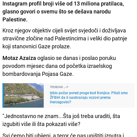
Instagram profil broji više od 13 miliona pratilaca,
glasno govori o svemu što se dešava narodu
Palestine.
Kroz njegov objektiv cijeli svijet svjedoči i doživljava
stravične zločine nad Palestincima i veliki dio patnje
koji stanovnici Gaze prolaze.
Motaz Azaiza
oglasio se danas i poslao poruku
povodom mjesec dana od početka izraelskog
bombardovanja Pojasa Gaze.
TRENDING
Izbio požar pored pruge kod Konjica: Pitali smo
ŽFBiH da li saobraćaju vozovi prema
Hercegovini?
"Jednostavno ne znam...Šta još treba uraditi, šta
izgubiti više ili šta pokazati više?
Svi ćemo biti ubijeni, a teror će nas uništiti iznutra i