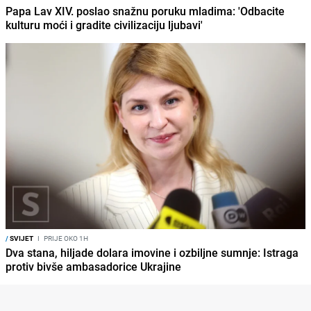
Papa Lav XIV. poslao snažnu poruku mladima: 'Odbacite
kulturu moći i gradite civilizaciju ljubavi'
/
SVIJET
I
PRIJE OKO 1H
Dva stana, hiljade dolara imovine i ozbiljne sumnje: Istraga
protiv bivše ambasadorice Ukrajine