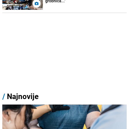
grobnica..."
/
Najnovije