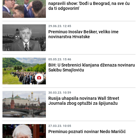
napravili show: 'Dođi u Beograd, na sve ću
da ti odgovorim'
29.06.23. 12:45
Preminuo Inoslav Bešker, veliko ime
novinarstva Hrvatske
05.05.23. 15:46
BiH: U Srebrenici klanjana dženaza novinaru
Sakibu Smajloviću
30.03.23. 10:59
Rusija uhapsila novinara Wall Street
Journala zbog optužbi za špijunažu
27.03.23. 10:05
Preminuo poznati novinar Nedo Maričić