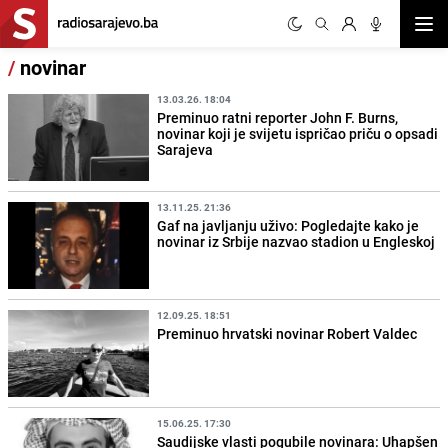
Otvor
/
novinar
13.03.26. 18:04
Preminuo ratni reporter John F. Burns,
novinar koji je svijetu ispričao priču o opsadi
Sarajeva
13.11.25. 21:36
Gaf na javljanju uživo: Pogledajte kako je
novinar iz Srbije nazvao stadion u Engleskoj
12.09.25. 18:51
Preminuo hrvatski novinar Robert Valdec
15.06.25. 17:30
Saudijske vlasti pogubile novinara: Uhapšen