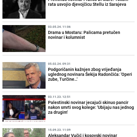
rata usvojio djevojčicu Stellu iz Sarajeva
03.05.24. 11:06
Drama u Mostaru: Palicama pretučen
novinar i kolumnist
05.02.24. 09:31
Podgoričanin kažnjen zbog vrijeđanja
uglednog novinara Šekija Radončića: 'Operi
zube, Turčine…'
03.11.23. 12:51
Palestinski novinar jecajući skinuo pancir
nakon smrti svog kolege: 'Ubijaju nas jednog
za drugim'
15.09.23. 11:09
Aleksandar Vučić i kosovski novinar