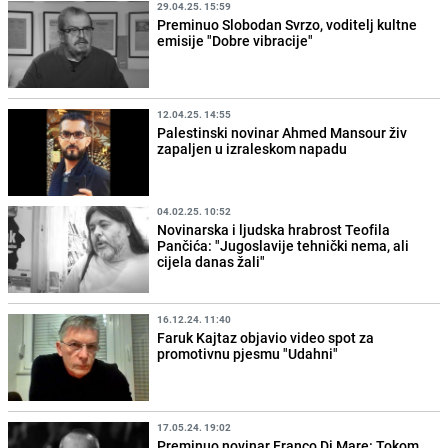
29.04.25. 15:59
Preminuo Slobodan Svrzo, voditelj kultne
emisije "Dobre vibracije"
12.04.25. 14:55
Palestinski novinar Ahmed Mansour živ
zapaljen u izraleskom napadu
04.02.25. 10:52
Novinarska i ljudska hrabrost Teofila
Pančića: "Jugoslavije tehnički nema, ali
cijela danas žali"
16.12.24. 11:40
Faruk Kajtaz objavio video spot za
promotivnu pjesmu "Udahni"
17.05.24. 19:02
Preminuo novinar Franco Di Mare: Tokom