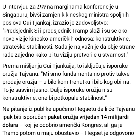
U intervjuu za
DW
na marginama konferencije u
Singapuru, bivši zamjenik kineskog ministra spoljnih
poslova
Cui Tjankaj,
izrazio je zadovoljstvo:
"Predsjednik Si i predsjednik Tramp složili su se oko
nove vizije kinesko-američkih odnosa: konstruktivne,
strateške stabilnosti. Sada je najvažnije da obje strane
rade zajedno kako bi tu viziju pretvorile u stvarnost."
Prema mišljenju Cui Tjankaija, to isključuje isporuke
oružja Tajvanu. "Mi smo fundamentalno protiv takve
prodaje oružja – u bilo kom trenutku i bilo kog obima.
To je sasvim jasno. Dalje isporuke oružja nisu
konstruktivne, one bi potkopale stabilnost."
Na pitanje iz publike upućeno Hegsetu da li će Tajvanu
ipak biti isporučen
paket oružja vrijedan
14 milijardi
dolara
– koji je odobrio američki Kongres, ali ga je
Tramp potom u maju obustavio – Hegset je odgovorio