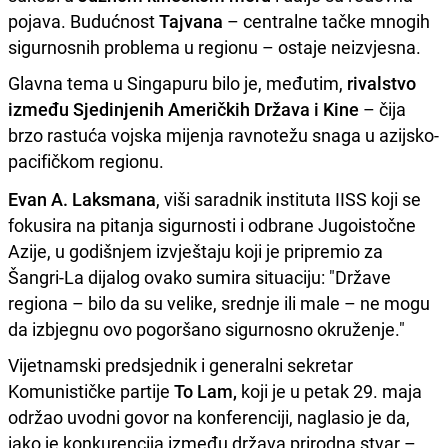
pojava. Budućnost
Tajvana
– centralne tačke mnogih
sigurnosnih problema u regionu – ostaje neizvjesna.
Glavna tema u Singapuru bilo je, međutim,
rivalstvo
između Sjedinjenih Američkih Država i Kine
– čija
brzo rastuća vojska mijenja ravnotežu snaga u azijsko-
pacifičkom regionu.
Evan A. Laksmana
, viši saradnik instituta IISS koji se
fokusira na pitanja sigurnosti i odbrane Jugoistočne
Azije, u godišnjem izvještaju koji je pripremio za
Šangri-La dijalog ovako sumira situaciju: "Države
regiona – bilo da su velike, srednje ili male – ne mogu
da izbjegnu ovo pogoršano sigurnosno okruženje."
Vijetnamski predsjednik i generalni sekretar
Komunističke partije
To Lam,
koji je u petak 29. maja
održao uvodni govor na konferenciji, naglasio je da,
iako je konkurencija između država prirodna stvar –