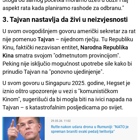
aspekt rata kada planiramo rashode za odbranu."
3. Tajvan nastavlja da živi u neizvjesnosti
U svom ovogodišnjem govoru američki sekretar za rat
nije pomenuo
Tajvan
– nijednom rječju. Tu Republiku
Kinu, faktički nezavisan entitet,
Narodna Republika
Kina
smatra svojom "odmetnutom provincijom".
Peking nije isključio mogućnost upotrebe sile kako bi
prinudio Tajvan na "ponovno ujedinjenje".
U svom govoru u Singapuru 2025. godine, Hegset je
iznio oštro upozorenje u vezi s "komunističkom
Kinom", sugerišući da bi mogla biti na ivici napada na
Tajvan – s katastrofalnim posljedicama po svijet.
29.05.26. 11:02
Rutte nakon udara drona u Rumuniji: "NATO je
spreman braniti svaki pedalj teritorija"