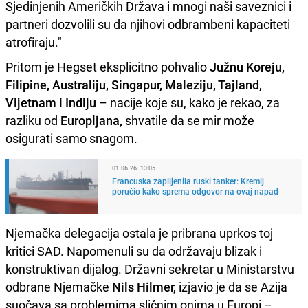
Sjedinjenih Američkih Država i mnogi naši saveznici i
partneri dozvolili su da njihovi odbrambeni kapaciteti
atrofiraju."
Pritom je Hegset eksplicitno pohvalio
Južnu Koreju,
Filipine, Australiju, Singapur, Maleziju, Tajland,
Vijetnam i Indiju
– nacije koje su, kako je rekao, za
razliku od
Europljana,
shvatile da se mir može
osigurati samo snagom.
01.06.26. 13:05
Francuska zaplijenila ruski tanker: Kremlj
poručio kako sprema odgovor na ovaj napad
Njemačka delegacija ostala je pribrana uprkos toj
kritici SAD. Napomenuli su da održavaju blizak i
konstruktivan dijalog. Državni sekretar u Ministarstvu
odbrane Njemačke
Nils Hilmer,
izjavio je da se Azija
suočava sa problemima sličnim onima u Europi –