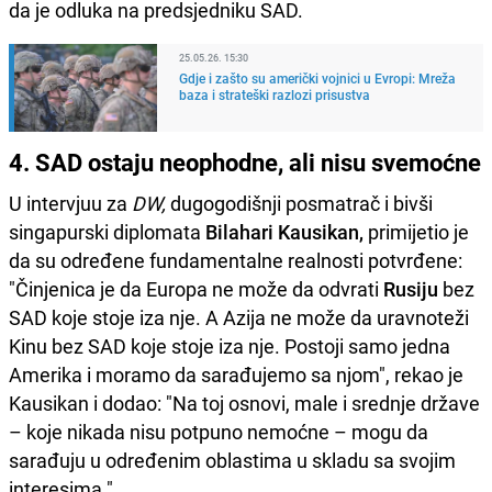
da je odluka na predsjedniku SAD.
25.05.26. 15:30
Gdje i zašto su američki vojnici u Evropi: Mreža
baza i strateški razlozi prisustva
4. SAD ostaju neophodne, ali nisu svemoćne
U intervjuu za
DW,
dugogodišnji posmatrač i bivši
singapurski diplomata
Bilahari Kausikan,
primijetio je
da su određene fundamentalne realnosti potvrđene:
"Činjenica je da Europa ne može da odvrati
Rusiju
bez
SAD koje stoje iza nje. A Azija ne može da uravnoteži
Kinu bez SAD koje stoje iza nje. Postoji samo jedna
Amerika i moramo da sarađujemo sa njom", rekao je
Kausikan i dodao: "Na toj osnovi, male i srednje države
– koje nikada nisu potpuno nemoćne – mogu da
sarađuju u određenim oblastima u skladu sa svojim
interesima."