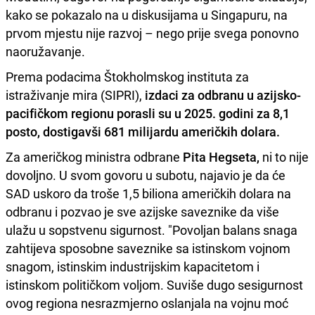
kako se pokazalo na u diskusijama u Singapuru, na
prvom mjestu nije razvoj – nego prije svega ponovno
naoružavanje.
Prema podacima Štokholmskog instituta za
istraživanje mira (SIPRI),
izdaci za odbranu u azijsko-
pacifičkom regionu porasli su u 2025. godini za 8,1
posto, dostigavši 681 milijardu američkih dolara.
Za američkog ministra odbrane
Pita Hegseta,
ni to nije
dovoljno. U svom govoru u subotu, najavio je da će
SAD uskoro da troše 1,5 biliona američkih dolara na
odbranu i pozvao je sve azijske saveznike da više
ulažu u sopstvenu sigurnost. "Povoljan balans snaga
zahtijeva sposobne saveznike sa istinskom vojnom
snagom, istinskim industrijskim kapacitetom i
istinskom političkom voljom. Suviše dugo sesigurnost
ovog regiona nesrazmjerno oslanjala na vojnu moć