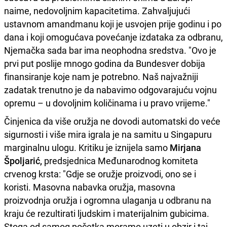
naime, nedovoljnim kapacitetima. Zahvaljujući
ustavnom amandmanu koji je usvojen prije godinu i po
dana i koji omogućava povećanje izdataka za odbranu,
Njemačka sada bar ima neophodna sredstva. "Ovo je
prvi put poslije mnogo godina da Bundesver dobija
finansiranje koje nam je potrebno. Naš najvažniji
zadatak trenutno je da nabavimo odgovarajuću vojnu
opremu – u dovoljnim količinama i u pravo vrijeme."
Činjenica da više oružja ne dovodi automatski do veće
sigurnosti i više mira igrala je na samitu u Singapuru
marginalnu ulogu. Kritiku je iznijela samo
Mirjana
Špoljarić,
predsjednica Međunarodnog komiteta
crvenog krsta: "Gdje se oružje proizvodi, ono se i
koristi. Masovna nabavka oružja, masovna
proizvodnja oružja i ogromna ulaganja u odbranu na
kraju će rezultirati ljudskim i materijalnim gubicima.
Stoga od samog početka moramo uzeti u obzir i taj