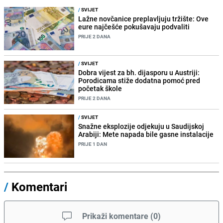
/
SVIJET
Lažne novčanice preplavljuju tržište: Ove
eure najčešće pokušavaju podvaliti
PRIJE 2 DANA
/
SVIJET
Dobra vijest za bh. dijasporu u Austriji:
Porodicama stiže dodatna pomoć pred
početak škole
PRIJE 2 DANA
/
SVIJET
Snažne eksplozije odjekuju u Saudijskoj
Arabiji: Mete napada bile gasne instalacije
PRIJE 1 DAN
/
Komentari
Prikaži komentare
(
0
)