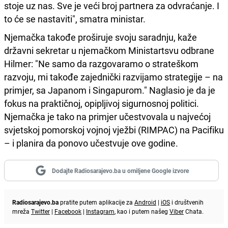
stoje uz nas. Sve je veći broj partnera za odvraćanje. I
to će se nastaviti", smatra ministar.
Njemačka takođe proširuje svoju saradnju, kaže
državni sekretar u njemačkom Ministartsvu odbrane
Hilmer: "Ne samo da razgovaramo o strateškom
razvoju, mi takođe zajednički razvijamo strategije – na
primjer, sa Japanom i Singapurom." Naglasio je da je
fokus na praktičnoj, opipljivoj sigurnosnoj politici.
Njemačka je tako na primjer učestvovala u najvećoj
svjetskoj pomorskoj vojnoj vježbi (RIMPAC) na Pacifiku
– i planira da ponovo učestvuje ove godine.
Dodajte Radiosarajevo.ba u omiljene Google izvore
Radiosarajevo.ba
pratite putem aplikacije za
Android
|
iOS
i društvenih
mreža
Twitter
|
Facebook
|
Instagram
, kao i putem našeg
Viber
Chata.