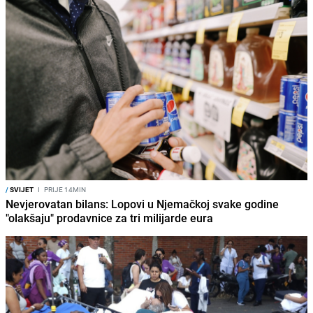
/
SVIJET
I
PRIJE 14MIN
Nevjerovatan bilans: Lopovi u Njemačkoj svake godine
"olakšaju" prodavnice za tri milijarde eura