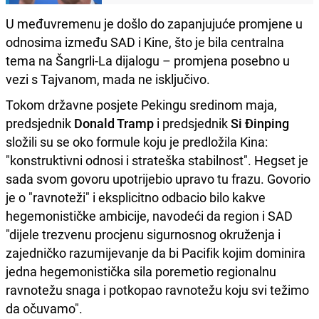
U međuvremenu je došlo do zapanjujuće promjene u
odnosima između SAD i Kine, što je bila centralna
tema na Šangrli-La dijalogu – promjena posebno u
vezi s Tajvanom, mada ne isključivo.
Tokom državne posjete Pekingu sredinom maja,
predsjednik
Donald Tramp
i predsjednik
Si Đinping
složili su se oko formule koju je predložila Kina:
"konstruktivni odnosi i strateška stabilnost". Hegset je
sada svom govoru upotrijebio upravo tu frazu. Govorio
je o "ravnoteži" i eksplicitno odbacio bilo kakve
hegemonističke ambicije, navodeći da region i SAD
"dijele trezvenu procjenu sigurnosnog okruženja i
zajedničko razumijevanje da bi Pacifik kojim dominira
jedna hegemonistička sila poremetio regionalnu
ravnotežu snaga i potkopao ravnotežu koju svi težimo
da očuvamo".