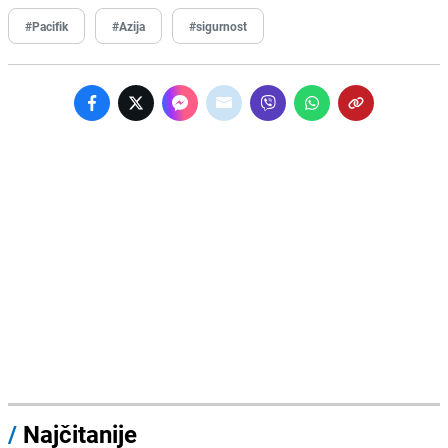
#Pacifik
#Azija
#sigurnost
/
Najčitanije