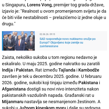
u Singapuru,
Lorens Vong,
premijer tog grada-države,
izjavio je: "Realnost u ovom promenjenom svijetu je da
će biti više nestabilnosti – prelazićemo iz jedne oluje u
drugu."
02.06.26. 09:15
SAD raspoređuje novo nuklearno oružje po
Europi? Objavljeno koje zemlje su
zainteresirane
Zaista, nekoliko sukoba u tom regionu nedavno je
eskaliralo. U maju 2025. godine nakratko su zaratili
Indija
i
Pakistan.
Rat između
Tajlanda
i
Kambodže
završen je tek u decembru 2025. godine. U februaru
2026. godine, sukobi koji tinjaju između
Pakistana
i
Afganistana
dostigli su novi nivo intenziteta nakon
pakistanskih vazdušnih napada. Građanski rat u
Mijanmaru
nastavlja se nesmanjenom žestinom. A
sukobi u
Južnom kineskom moru
i dalje su redovna