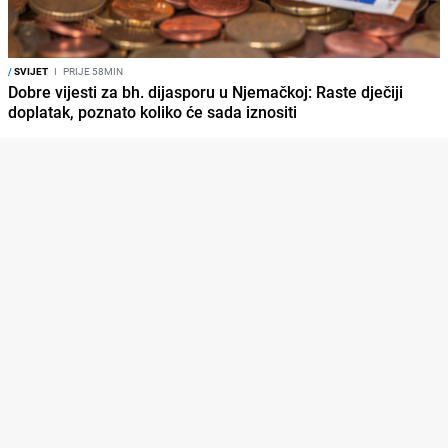
/
SVIJET
I
PRIJE 58MIN
Dobre vijesti za bh. dijasporu u Njemačkoj: Raste dječiji
doplatak, poznato koliko će sada iznositi