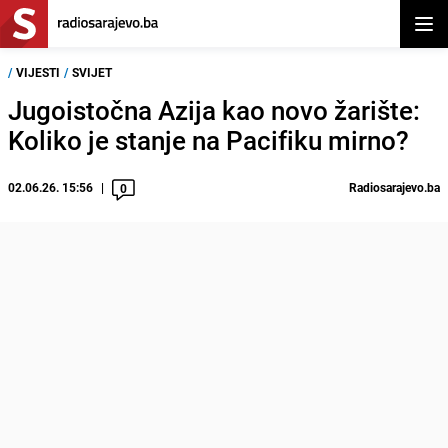
Otvor
/
VIJESTI
/
SVIJET
Jugoistočna Azija kao novo žarište:
Koliko je stanje na Pacifiku mirno?
02.06.26. 15:56
Radiosarajevo.ba
0