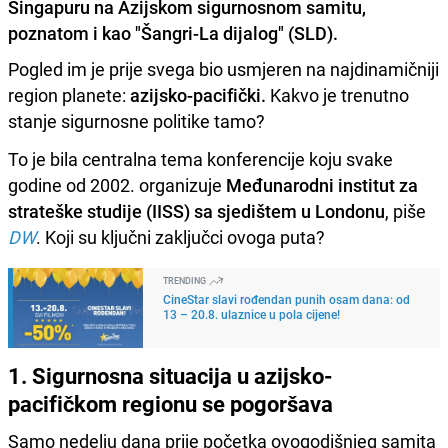
Singapuru na Azijskom sigurnosnom samitu,
poznatom i kao "Šangri-La dijalog" (SLD).
Pogled im je prije svega bio usmjeren na najdinamičniji
region planete:
azijsko-pacifički.
Kakvo je trenutno
stanje sigurnosne politike tamo?
To je bila centralna tema konferencije koju svake
godine od 2002. organizuje
Međunarodni institut za
strateške studije (IISS) sa sjedištem u Londonu
, piše
DW
. Koji su ključni zaključci ovoga puta?
TRENDING
CineStar slavi rođendan punih osam dana: od
13 – 20.8. ulaznice u pola cijene!
1. Sigurnosna situacija u azijsko-
pacifičkom regionu se pogoršava
Samo nedelju dana prije početka ovogodišnjeg samita