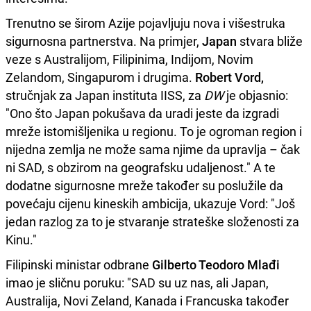
Trenutno se širom Azije pojavljuju nova i višestruka
sigurnosna partnerstva. Na primjer,
Japan
stvara bliže
veze s Australijom, Filipinima, Indijom, Novim
Zelandom, Singapurom i drugima.
Robert Vord,
stručnjak za Japan instituta IISS, za
DW
je objasnio:
"Ono što Japan pokušava da uradi jeste da izgradi
mreže istomišljenika u regionu. To je ogroman region i
nijedna zemlja ne može sama njime da upravlja – čak
ni SAD, s obzirom na geografsku udaljenost." A te
dodatne sigurnosne mreže također su poslužile da
povećaju cijenu kineskih ambicija, ukazuje Vord: "Još
jedan razlog za to je stvaranje strateške složenosti za
Kinu."
Filipinski ministar odbrane
Gilberto Teodoro Mlađi
imao je sličnu poruku: "SAD su uz nas, ali Japan,
Australija, Novi Zeland, Kanada i Francuska također