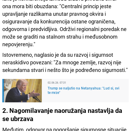
ona mora biti obuzdana: "Centralni princip jeste
upravljanje razlikama unutar pravnog okvira i
osiguravanje da konkurencija ostane ograničena,
odgovorna i predvidljiva. Održivi regionalni poredak ne
može se graditi na stalnom strahu i međusobnom
nepovjerenju."
Istovremeno, naglasio je da su razvoj i sigurnsot
neraskidivo povezani: "Za mnoge zemlje, razvoj nije
sekundarna stvari i nešto što je podređeno sigurnosti."
02.06.26. 07:31
Trump se naljutio na Netanyahua: "Lud si, svi
te mrze"
2. Nagomilavanje naoružanja nastavlja da
se ubrzava
Međutim, odgovor na pogoršanje sigurnosne situacije,