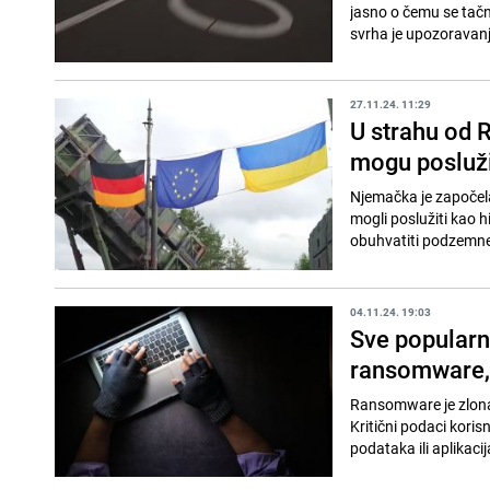
jasno o čemu se tačn
svrha je upozoravanj
27.11.24. 11:29
U strahu od 
mogu poslužit
Njemačka je započela
mogli poslužiti kao h
obuhvatiti podzemne 
04.11.24. 19:03
Sve popularni
ransomware, 
Ransomware je zlonam
Kritični podaci koris
podataka ili aplikaci