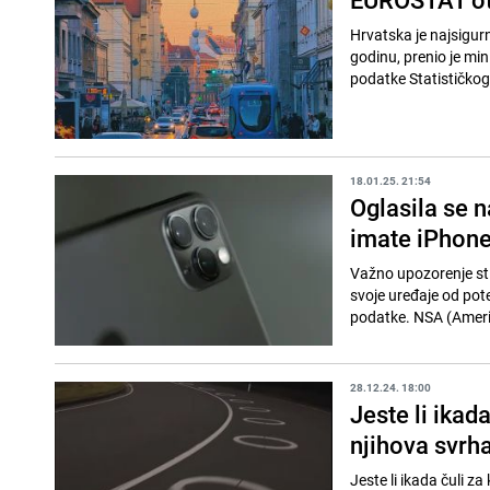
Hrvatska je najsigur
godinu, prenio je min
podatke Statističkog
18.01.25. 21:54
Oglasila se n
imate iPhone
Važno upozorenje stig
svoje uređaje od pot
podatke. NSA (Američ
28.12.24. 18:00
Jeste li ikad
njihova svrh
Jeste li ikada čuli z