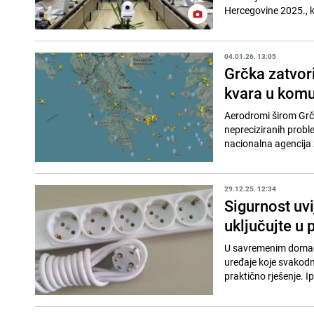
Hercegovine 2025., ko
04.01.26. 13:05
Grčka zatvori
kvara u komu
Aerodromi širom Grčke
nepreciziranih proble
nacionalna agencija z
29.12.25. 12:34
Sigurnost uv
uključujte u 
U savremenim domaćin
uređaje koje svakodn
praktično rješenje. I