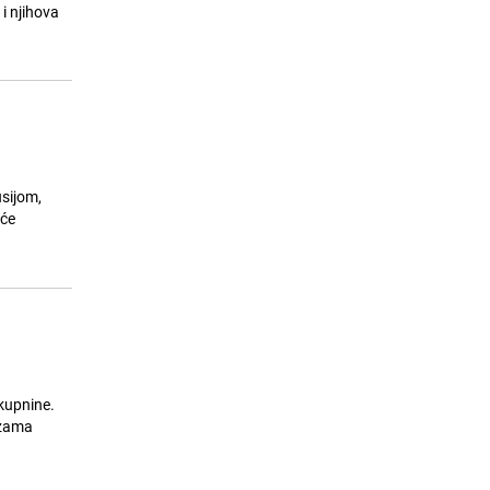
i njihova
usijom,
 će
tkupnine.
azama