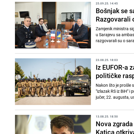
25.09.25. 14:45
Bošnjak se 
Razgovarali 
Zamjenik ministra si
u Sarajevu sa amba
razgovarali su o sara
23.08.25. 18:03
Iz EUFOR-a z
političke ras
Nakon što je prošle 
"izlazak RS iz BiH" 
jučer, 22. augusta, u
13.08.25. 18:50
Nova zgrada 
Katica otkriv