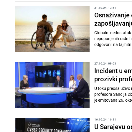
31.10.24. 13:51
Osnaživanje 
zapošljavanju
Globalni nedostatak 
nepopunjenih radnih m
odgovorili na taj hitn
27.10.24. 09:03
Incident u em
prozivki pro
U toku preosa uživo 
profesora Sandija Diz
je emitovana 26. okt
16.10.24. 16:11
U Sarajevu o