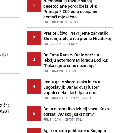
Njemačka istražuje slučaj
1
desetočlane porodice iz BiH:
Primaju 7.300 eura socijalne
pomoći mjesečno
PRIJE OKO 20H
|
SVIJET
Pratite uživo | Nevrijeme zahvatilo
2
Sloveniju, oluje idu prema Hrvatskoj
PRIJE 2 DANA
|
REGIJA
ija i
Dr. Erma Ramić-Kunić održala
3
lekciju notornom Miloradu Dodiku:
"Pokazujete silno neznanje"
PRIJE OKO 19H
|
TEME
Imala ga je skoro svaka kuća u
4
Jugoslaviji: Danas ovaj luster
vrijedi i nekoliko hiljada eura
PRIJE OKO 11H
|
ZANIMLJIVOSTI
trične
Bolja alternativa izbjeljivaču: Kako
rzo i
5
održati WC školjku čistom?
PRIJE 1 DAN
|
ŽIVOT I STIL
Agić kritizira političare u Bugojnu: