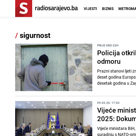
VIJESTI
BIZNIS
METROMA
/
sigurnost
PRIJE OKO 22H
Policija otkr
odmoru
Prazni stanovi ljeti 
deset godina Europsk
desetak godina u Za
09.02.26. 17:02
Vijeće minis
2025: Dokum
Vijeće ministara BiH,
suradnju s NATO-om B