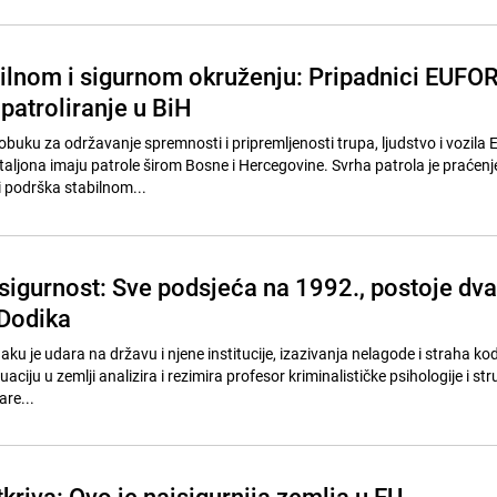
ilnom i sigurnom okruženju: Pripadnici EUFOR
 patroliranje u BiH
buku za održavanje spremnosti i pripremljenosti trupa, ljudstvo i vozila 
aljona imaju patrole širom Bosne i Hercegovine. Svrha patrola je praćenj
i podrška stabilnom...
 sigurnost: Sve podsjeća na 1992., postoje dva
 Dodika
ku je udara na državu i njene institucije, izazivanja nelagode i straha k
uaciju u zemlji analizira i rezimira profesor kriminalističke psihologije i st
are...
riva: Ovo je najsigurnija zemlja u EU