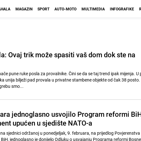
HALA
MAGAZIN
SPORT
AUTO-MOTO
MULTIMEDIA
INFOGRAFIKE
ila: Ovaj trik može spasiti vaš dom dok ste na
znače pune ruke posla za provalnike. Čini se da se taj trend ipak mijenja. U 
a unija bilježi pad provala u privatne stambene objekte od čak 38 posto. "
grebu smo...
tara jednoglasno usvojilo Program reformi Bi
ent upućen u sjedište NATO-a
 na sjednici održanoj u ponedjeljak, 9. februara, na prijedlog Povjerenstva
iH, jednoglasno je donijelo Odluku o usvajanju Programa reformi Bosne 