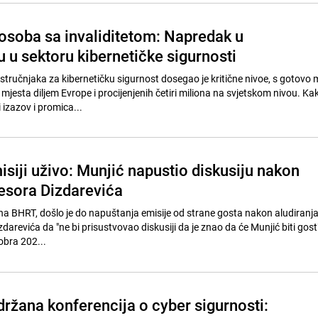
osoba sa invaliditetom: Napredak u
 u sektoru kibernetičke sigurnosti
stručnjaka za kibernetičku sigurnost dosegao je kritične nivoe, s gotovo m
jesta diljem Evrope i procijenjenih četiri miliona na svjetskom nivou. Kak
i izazov i promica...
isiji uživo: Munjić napustio diskusiju nakon
fesora Dizdarevića
na BHRT, došlo je do napuštanja emisije od strane gosta nakon aludiranja
darevića da "ne bi prisustvovao diskusiji da je znao da će Munjić biti gost
obra 202...
držana konferencija o cyber sigurnosti: