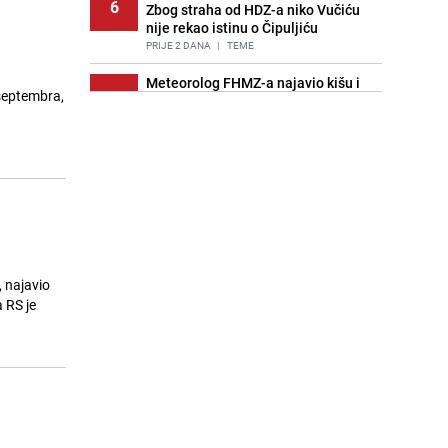
6
Zbog straha od HDZ-a niko Vučiću
nije rekao istinu o Čipuljiću
PRIJE 2 DANA
|
TEME
Meteorolog FHMZ-a najavio kišu i
 septembra,
7
pad temperatura: "Jedno od
najsvježijih ljeta posljednjih
godina"
PRIJE OKO 7H
|
BOSNA I HERCEGOVINA
Znate li šta Dino Merlin pojede prije
8
izlaska na scenu? Njegov ritual
iznenadio mnoge
PRIJE 2 DANA
|
SHOWBIZ
Stručnjaci upozoravaju: Izrael ulaže
, najavio
9
milione kako bi utjecao na
 RS je
odgovore ChatGPT-a o Gazi
PRIJE OKO 22H
|
SVIJET
Pijana sjela za volan: Osiguranje
10
odbilo isplatu štete na vozilu koje je
slupala Anja Ljubojević
PRIJE 2 DANA
|
BOSNA I HERCEGOVINA