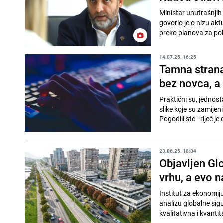
Ministar unutrašnjih
govorio je o nizu ak
preko planova za pokr
14.07.25. 16:25
Tamna strana
bez novca, a
Praktični su, jednost
slike koje su zamijeni
Pogodili ste - riječ je o
23.06.25. 18:04
Objavljen Gl
vrhu, a evo 
Institut za ekonomiju
analizu globalne sigu
kvalitativna i kvantit