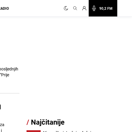
RADIO
90,2 FM
posljednjih
Prije
H
/
Najčitanije
 za
i