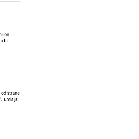
ilion
o bi
 od strane
". Emisija