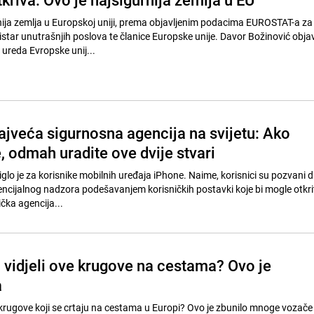
nija zemlja u Europskoj uniji, prema objavljenim podacima EUROSTAT-a za
istar unutrašnjih poslova te članice Europske unije. Davor Božinović objav
 ureda Evropske unij...
ajveća sigurnosna agencija na svijetu: Ako
, odmah uradite ove dvije stvari
lo je za korisnike mobilnih uređaja iPhone. Naime, korisnici su pozvani d
encijalnog nadzora podešavanjem korisničkih postavki koje bi mogle otkrit
ka agencija...
a vidjeli ove krugove na cestama? Ovo je
a
a krugove koji se crtaju na cestama u Europi? Ovo je zbunilo mnoge vozače j