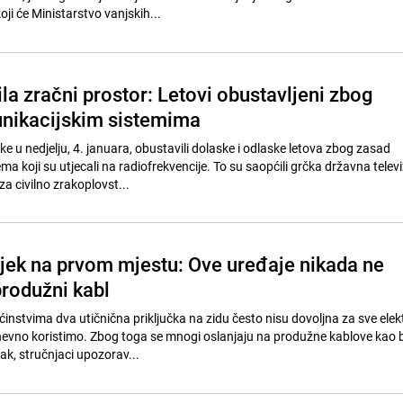
ji će Ministarstvo vanjskih...
la zračni prostor: Letovi obustavljeni zbog
nikacijskim sistemima
 u nedjelju, 4. januara, obustavili dolaske i odlaske letova zbog zasad
ma koji su utjecali na radiofrekvencije. To su saopćili grčka državna televiz
a civilno zrakoplovst...
ijek na prvom mjestu: Ove uređaje nikada ne
produžni kabl
stvima dva utičnična priključka na zidu često nisu dovoljna za sve elek
evno koristimo. Zbog toga se mnogi oslanjaju na produžne kablove kao b
pak, stručnjaci upozorav...