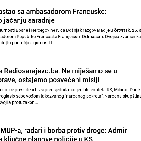
sastao sa ambasadorom Francuske:
o jačanju saradnje
gurnosti Bosne i Hercegovine Ivica Bošnjak razgovarao je u četvrtak, 25.
sadorom Republike Francuske Françoisom Delmasom. Dvojica zvaničnika
dnji u području sigurnosti t...
a Radiosarajevo.ba: Ne miješamo se u
prave, ostajemo posvećeni misiji
sedmice presuđeni bivši predsjednik manjeg bh. entiteta RS, Milorad Dodik
i proglasio sebe vođom takozvanog "narodnog pokreta", Narodna skupština
svojila protuzakon...
MUP-a, radari i borba protiv droge: Admir
a ključne planove policije u KS