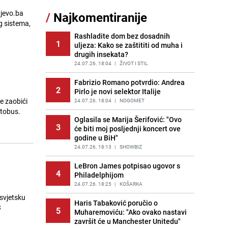
Nastavak provokacija: MUP RS
ajevo.ba
/
Najkomentiranije
11
oduzeo zastavu s ljiljanima i
g sistema,
sankcionisao vozača iz Bosanskog
Novog
Rashladite dom bez dosadnih
1
uljeza: Kako se zaštititi od muha i
PRIJE 2 DANA
|
BOSNA I HERCEGOVINA
drugih insekata?
Kao iz slastičarne: Rolada od
24.07.26. 18:04
|
ŽIVOT I STIL
12
čokolade i kokosa bez pečenja,
jednostavan desert bez imalo muke
Fabrizio Romano potvrdio: Andrea
2
Pirlo je novi selektor Italije
PRIJE 2 DANA
|
RECEPTI
e zaobići
24.07.26. 18:04
|
NOGOMET
Tajna savršenog makedonskog
utobus.
13
ajvara: Stari recept za kremast i
Oglasila se Marija Šerifović: "Ovo
3
bogat okus
će biti moj posljednji koncert ove
godine u BiH"
PRIJE 2 DANA
|
RECEPTI
24.07.26. 18:13
|
SHOWBIZ
Tuga potresla grad na Uni:
14
Preminula Lejla Muhić (39),
LeBron James potpisao ugovor s
4
sugrađani u nevjerici
Philadelphijom
PRIJE 2 DANA
24.07.26. 18:25
|
BOSNA I HERCEGOVINA
|
KOŠARKA
 svjetsku
Borba trajala satima: Pogledajte
Haris Tabaković poručio o
3
15
5
'grdosiju' od skoro tri metra koju su
Muharemoviću: "Ako ovako nastavi
braća izvukla iz mora
završit će u Manchester Unitedu"