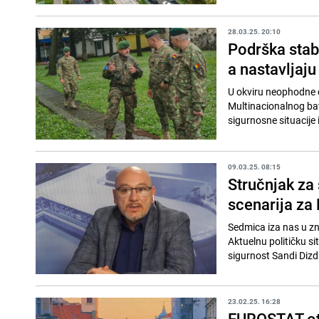
28.03.25. 20:10
Podrška stab
a nastavljaju
U okviru neophodne o
Multinacionalnog bat
sigurnosne situacije 
09.03.25. 08:15
Stručnjak za
scenarija za
Sedmica iza nas u zna
Aktuelnu političku sit
sigurnost Sandi Dizd
23.02.25. 16:28
EUROSTAT otk