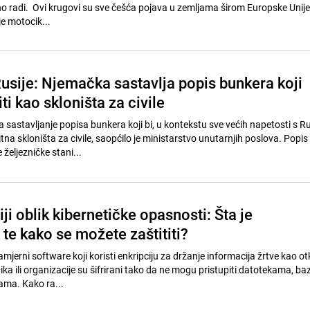
o radi. Ovi krugovi su sve češća pojava u zemljama širom Europske Unije 
e motocik...
Rusije: Njemačka sastavlja popis bunkera koji
i kao skloništa za civile
 sastavljanje popisa bunkera koji bi, u kontekstu sve većih napetosti s R
itna skloništa za civile, saopćilo je ministarstvo unutarnjih poslova. Popis
željezničke stani...
ji oblik kibernetičke opasnosti: Šta je
te kako se možete zaštititi?
jerni software koji koristi enkripciju za držanje informacija žrtve kao o
nika ili organizacije su šifrirani tako da ne mogu pristupiti datotekama, b
jama. Kako ra...