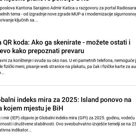
 poslova Kantona Sarajevo Admir Katica u razgovoru za portal Radiosar
tuelnih tema - od izgradnje nove zgrade MUP-a i modernizacije sigurnosno
ivanje ključnih sa...
 QR koda: Ako ga skenirate - možete ostati i
 evo kako prepoznati prevaru
avni za korištenje i svuda su oko nas. U eri pametnih telefona, nemoguće j
le fizički meni, pisanje web stranice na plakatu, pa čak i fizičke karte za a
...
obalni indeks mira za 2025: Island ponovo na
na kojem mjestu je BiH
 i mir (IEP) objavio je Globalni indeks mira (GPI) za 2025. godinu, vodeću
rnosti i društvene stabilnosti. Ovo sveobuhvatno izvješće temelji se na 2
ativna indikator...