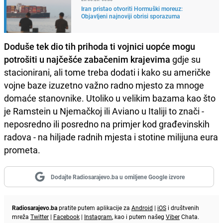
Iran pristao otvoriti Hormuški moreuz:
Objavljeni najnoviji obrisi sporazuma
Doduše tek dio tih prihoda ti vojnici uopće mogu
potrošiti u najčešće zabačenim krajevima
gdje su
stacionirani, ali tome treba dodati i kako su američke
vojne baze izuzetno važno radno mjesto za mnoge
domaće stanovnike. Utoliko u velikim bazama kao što
je Ramstein u Njemačkoj ili Aviano u Italiji to znači -
neposredno ili posredno na primjer kod građevinskih
radova - na hiljade radnih mjesta i stotine milijuna eura
prometa.
Dodajte Radiosarajevo.ba u omiljene Google izvore
Radiosarajevo.ba
pratite putem aplikacije za
Android
|
iOS
i društvenih
mreža
Twitter
|
Facebook
|
Instagram
, kao i putem našeg
Viber
Chata.