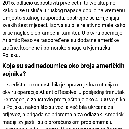
2016. odlučio uspostaviti prve četiri takve skupine
kako bi se u slučaju ruskog napada dobilo na vremenu.
Umjesto stalnog rasporeda, postrojbe se izmjenjuju
svakih šest mjeseci. Isprva su bile relativno male kako
bi se naglasio obrambeni karakter. U okviru operacije
Atlantic Resolve raspoređene su dodatne američke
zračne, kopnene i pomorske snage u Njemačku i
Poljsku.
Koje su sad nedoumice oko broja američkih
vojnika?
U središtu pozornosti bila je upravo jedna rotacija u
okviru operacije Atlantic Resolve: u posljednji trenutak
Pentagon je zaustavio premještanje oko 4.000 vojnika
u Poljsku, nakon što su vozila već bila ukrcana za
prijevoz, a brigada se pripremala za odlazak. Američki
mediji izvijestili su o proračunskim problemima u