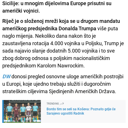
Sicilije: u mnogim dijelovima Europe prisutni su
američki vojnici.
Riječ je o složenoj mreži koja se u drugom mandatu
američkog predsjednika Donalda Trumpa
više puta
naglo mijenja. Nekoliko dana nakon što je
zaustavljena rotacija 4.000 vojnika u Poljsku, Trump je
sada najavio slanje dodatnih 5.000 vojnika i to sve
zbog dobrog odnosa s poljskim nacionalističkim
predsjednikom Karolom Nawrockim.
DW
donosi pregled osnovne uloge američkih postrojbi
u Europi, koje ujedno trebaju služiti i dugoročnim
strateškim ciljevima Sjedinjenih Američkih Država.
TRENDING
Bordo tim se seli sa Koševa: Poznato gdje će
Sarajevo ugostiti Radnik