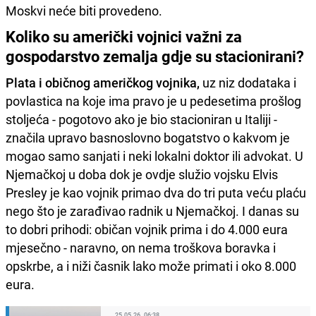
Moskvi neće biti provedeno.
Koliko su američki vojnici važni za
gospodarstvo zemalja gdje su stacionirani?
Plata i običnog američkog vojnika,
uz niz dodataka i
povlastica na koje ima pravo je u pedesetima prošlog
stoljeća - pogotovo ako je bio stacioniran u Italiji -
značila upravo basnoslovno bogatstvo o kakvom je
mogao samo sanjati i neki lokalni doktor ili advokat. U
Njemačkoj u doba dok je ovdje služio vojsku Elvis
Presley je kao vojnik primao dva do tri puta veću plaću
nego što je zarađivao radnik u Njemačkoj. I danas su
to dobri prihodi: običan vojnik prima i do 4.000 eura
mjesečno - naravno, on nema troškova boravka i
opskrbe, a i niži časnik lako može primati i oko 8.000
eura.
25.05.26. 06:38