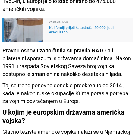
1950-ih, u Europi je bilo stacionirano do 475.000
američkih vojnika.
25.05.26. 13:30
Kaliforniji prijeti katastrofa: 50.000 ljudi
evakuisano
Pravnu osnovu za to činila su pravila NATO-a
i
bilateralni sporazumi s državama domaćinima. Nakon
1991. i raspada Sovjetskog Saveza broj vojnika
postupno je smanjen na nekoliko desetaka hiljada.
Taj se trend ponovno donekle preokrenuo od 2014.,
kada je nakon ruske okupacije Krima porasla potreba
za vojnim odvraćanjem u Europi.
U kojim je europskim državama američka
vojska?
Glavno težište američke vojske nalazi se u Njemačkoj