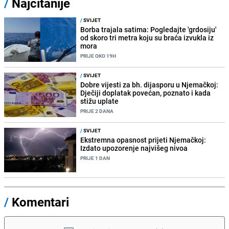
/
Najčitanije
/
SVIJET
Borba trajala satima: Pogledajte 'grdosiju'
od skoro tri metra koju su braća izvukla iz
mora
PRIJE OKO 19H
/
SVIJET
Dobre vijesti za bh. dijasporu u Njemačkoj:
Dječiji doplatak povećan, poznato i kada
stižu uplate
PRIJE 2 DANA
/
SVIJET
Ekstremna opasnost prijeti Njemačkoj:
Izdato upozorenje najvišeg nivoa
PRIJE 1 DAN
/
Komentari