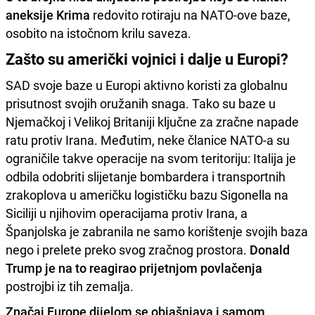
aneksije Krima
redovito rotiraju na NATO-ove baze,
osobito na istočnom krilu saveza.
Zašto su američki vojnici i dalje u Europi?
SAD svoje baze u Europi aktivno koristi za globalnu
prisutnost svojih oružanih snaga. Tako su baze u
Njemačkoj i Velikoj Britaniji ključne za zračne napade
ratu protiv Irana. Međutim, neke članice NATO-a su
ograničile takve operacije na svom teritoriju: Italija je
odbila odobriti slijetanje bombardera i transportnih
zrakoplova u američku logističku bazu Sigonella na
Siciliji u njihovim operacijama protiv Irana, a
Španjolska je zabranila ne samo korištenje svojih baza
nego i prelete preko svog zračnog prostora.
Donald
Trump je na to reagirao prijetnjom povlačenja
postrojbi iz tih zemalja.
Značaj Europe dijelom se objašnjava i samom