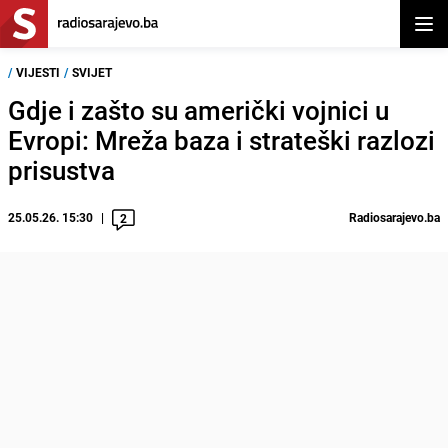
Otvor
/
VIJESTI
/
SVIJET
Gdje i zašto su američki vojnici u
Evropi: Mreža baza i strateški razlozi
prisustva
25.05.26. 15:30
Radiosarajevo.ba
2