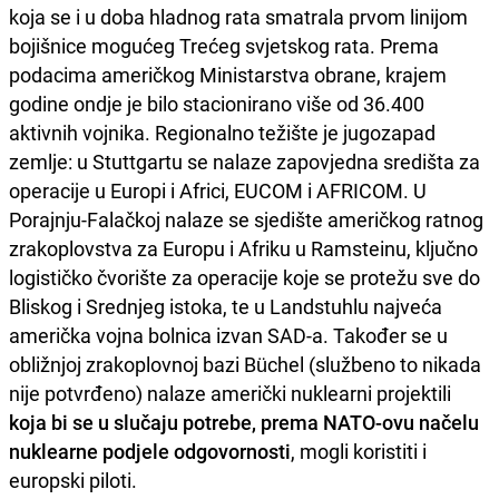
koja se i u doba hladnog rata smatrala prvom linijom
bojišnice mogućeg Trećeg svjetskog rata. Prema
podacima američkog Ministarstva obrane, krajem
godine ondje je bilo stacionirano više od 36.400
aktivnih vojnika. Regionalno težište je jugozapad
zemlje: u Stuttgartu se nalaze zapovjedna središta za
operacije u Europi i Africi, EUCOM i AFRICOM. U
Porajnju-Falačkoj nalaze se sjedište američkog ratnog
zrakoplovstva za Europu i Afriku u Ramsteinu, ključno
logističko čvorište za operacije koje se protežu sve do
Bliskog i Srednjeg istoka, te u Landstuhlu najveća
američka vojna bolnica izvan SAD-a. Također se u
obližnjoj zrakoplovnoj bazi Büchel (službeno to nikada
nije potvrđeno) nalaze američki nuklearni projektili
koja bi se u slučaju potrebe, prema NATO-ovu načelu
nuklearne podjele odgovornosti
, mogli koristiti i
europski piloti.