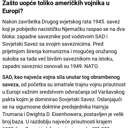
Zašto uopće toliko američkih vojnika u
Europi?
Nakon završetka Drugog svjetskog rata 1945. savez
koji je pobijedio nacističku Njemačku raspao se na dva
bloka: zapadne saveznike pod vodstvom SAD i
Sovjetski Savez sa svojim saveznicima. Pred
prijetnjom širenja komunizma i mogućeg oružanog
sukoba sa tada već bivšim saveznikom na istoku,
zapadni saveznici osnovali su 1949. NATO.
SAD, kao najveća vojna sila unutar tog obrambenog
saveza,
od početka su smatrale trajnu vojnu prisutnost
u Europi važnim sredstvom odvraćanja od Varšavskog
pakta kojim je dominirao Sovjetski Savez. Oslanjajući
se na sigurnosne doktrine predsjednika Harryja
Trumana i Dwighta D. Eisenhowera, postavljen je velik
broj baza. U razdoblju najveće prisutnosti krajem