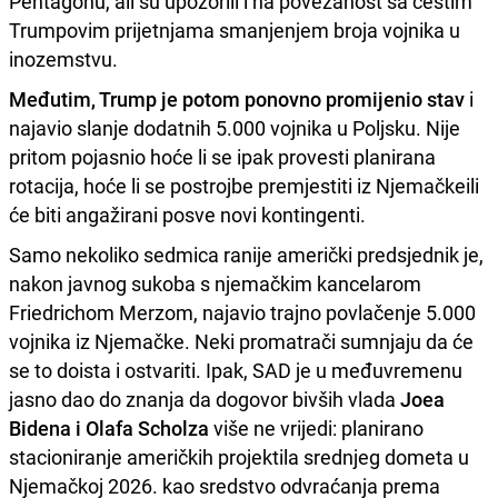
Pentagonu, ali su upozorili i na povezanost sa čestim
Trumpovim prijetnjama smanjenjem broja vojnika u
inozemstvu.
Međutim, Trump je potom ponovno promijenio stav
i
najavio slanje dodatnih 5.000 vojnika u Poljsku. Nije
pritom pojasnio hoće li se ipak provesti planirana
rotacija, hoće li se postrojbe premjestiti iz Njemačkeili
će biti angažirani posve novi kontingenti.
Samo nekoliko sedmica ranije američki predsjednik je,
nakon javnog sukoba s njemačkim kancelarom
Friedrichom Merzom, najavio trajno povlačenje 5.000
vojnika iz Njemačke. Neki promatrači sumnjaju da će
se to doista i ostvariti. Ipak, SAD je u međuvremenu
jasno dao do znanja da dogovor bivših vlada
Joea
Bidena i Olafa Scholza
više ne vrijedi: planirano
stacioniranje američkih projektila srednjeg dometa u
Njemačkoj 2026. kao sredstvo odvraćanja prema