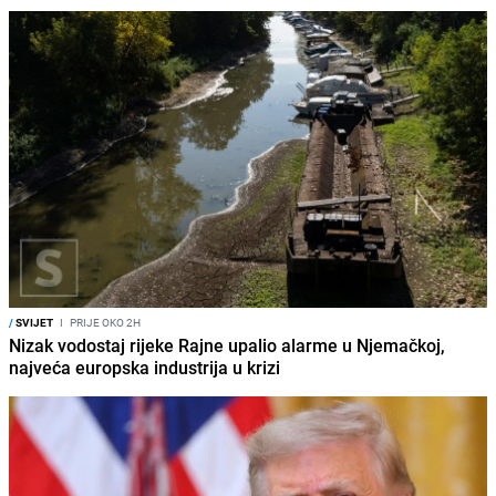
/
SVIJET
I
PRIJE OKO 2H
Nizak vodostaj rijeke Rajne upalio alarme u Njemačkoj,
najveća europska industrija u krizi