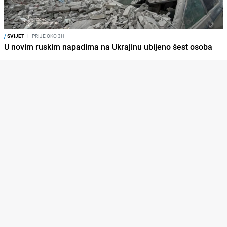
/
SVIJET
I
PRIJE OKO 3H
U novim ruskim napadima na Ukrajinu ubijeno šest osoba