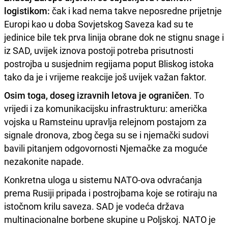
logistikom:
čak i kad nema takve neposredne prijetnje
Europi kao u doba Sovjetskog Saveza kad su te
jedinice bile tek prva linija obrane dok ne stignu snage i
iz SAD, uvijek iznova postoji potreba prisutnosti
postrojba u susjednim regijama poput Bliskog istoka
tako da je i vrijeme reakcije još uvijek važan faktor.
Osim toga, doseg izravnih letova je ograničen
. To
vrijedi i za komunikacijsku infrastrukturu: američka
vojska u Ramsteinu upravlja relejnom postajom za
signale dronova, zbog čega su se i njemački sudovi
bavili pitanjem odgovornosti Njemačke za moguće
nezakonite napade.
Konkretna uloga u sistemu NATO-ova odvraćanja
prema Rusiji pripada i postrojbama koje se rotiraju na
istočnom krilu saveza. SAD je vodeća država
multinacionalne borbene skupine u Poljskoj. NATO je