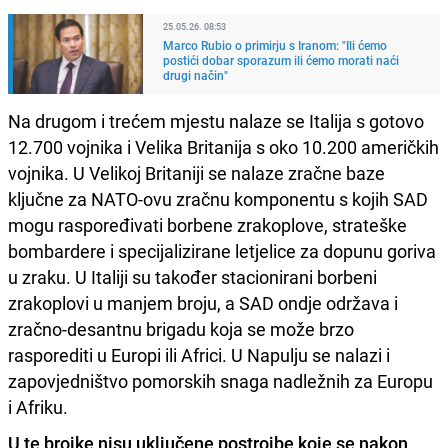
25.05.26. 08:53
Marco Rubio o primirju s Iranom: "Ili ćemo
postići dobar sporazum ili ćemo morati naći
drugi način"
Na drugom i trećem mjestu nalaze se Italija s gotovo
12.700 vojnika i Velika Britanija s oko 10.200 američkih
vojnika. U Velikoj Britaniji se nalaze zračne baze
ključne za NATO-ovu zračnu komponentu s kojih SAD
mogu raspoređivati borbene zrakoplove, strateške
bombardere i specijalizirane letjelice za dopunu goriva
u zraku. U Italiji su također stacionirani borbeni
zrakoplovi u manjem broju, a SAD ondje održava i
zračno-desantnu brigadu koja se može brzo
rasporediti u Europi ili Africi. U Napulju se nalazi i
zapovjedništvo pomorskih snaga nadležnih za Europu
i Afriku.
U te brojke nisu uključene postrojbe koje se nakon