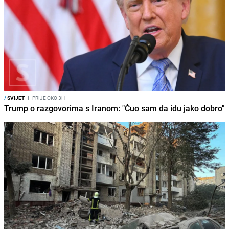
/
SVIJET
I
PRIJE OKO 3H
Trump o razgovorima s Iranom: "Čuo sam da idu jako dobro"