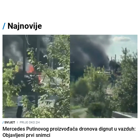
/
Najnovije
/
SVIJET
I
PRIJE OKO 2H
Mercedes Putinovog proizvođača dronova dignut u vazduh:
Objavljeni prvi snimci